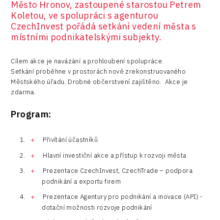
Město Hronov, zastoupené starostou Petrem
Koletou, ve spolupráci s agenturou
Logic/MaaS
CzechInvest pořádá setkání vedení města s
místními podnikatelskými subjekty.
R&D
Security
Cílem akce je navázání a prohloubení spolupráce.
Setkání proběhne v prostorách nově zrekonstruovaného
Vehicles
Městského úřadu. Drobné občerstvení zajištěno. Akce je
zdarma.
Program:
Přivítání účastníků
Hlavní investiční akce a přístup k rozvoji města
Prezentace CzechInvest, CzechTrade – podpora
podnikání a exportu firem
Prezentace Agentury pro podnikání a inovace (API) -
dotační možnosti rozvoje podnikání