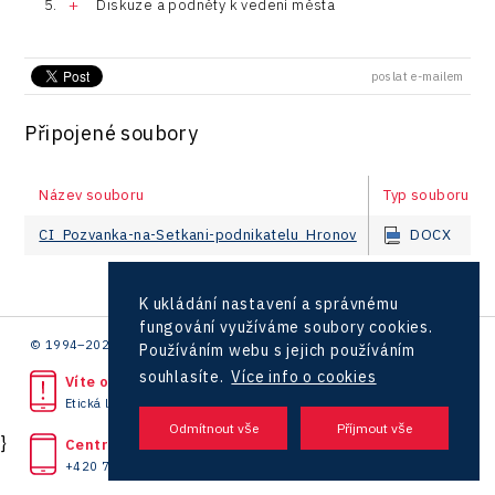
Diskuze a podněty k vedení města
poslat e-mailem
Připojené soubory
Název souboru
Typ souboru
CI_Pozvanka-na-Setkani-podnikatelu_Hronov
DOCX
K ukládání nastavení a správnému
fungování využíváme soubory cookies.
© 1994–2026 CzechInvest | .
Používáním webu s jejich používáním
souhlasíte.
Více info o cookies
Víte o protiprávním jednání?
Etická linka
}
Centrála
+420 727 850 330