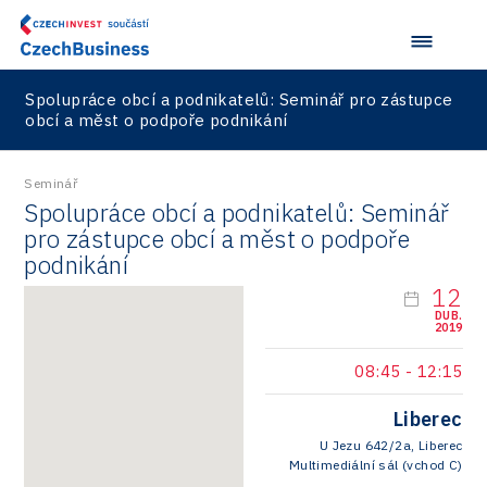
Devices
Infrastructure
Spolupráce obcí a podnikatelů: Seminář pro zástupce
obcí a měst o podpoře podnikání
Logic/MaaS
R&D
Seminář
Spolupráce obcí a podnikatelů: Seminář
Security
pro zástupce obcí a měst o podpoře
Vehicles
podnikání
12
DUB.
2019
08:45
-
12:15
Liberec
U Jezu 642/2a, Liberec
Multimediální sál (vchod C)