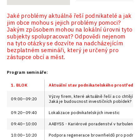
Jaké problémy aktuálně řeší podnikatelé a jak
jim obce mohou s jejich problémy pomoci?
Jakým způsobem mohou na lokální úrovni tyto
subjekty spolupracovat? Odpovědi nejenom
na tyto otázky se dozvíte na nadcházejícím
bezplatném semináři, který je určený pro
zástupce obcí a měst.
Program semináře:
1. BLOK
Aktuální stav podnikatelského prostředí
Výzvy firem, které aktuálně řeší a co chtějí po
09:00–09:20
Jaká je budoucnost investičních pobídek?
09:20–09:40
Lokalizace podnikatelských investic
09:40–10:00
AABYSS - Kariérové poradenství v turbulentní
10:00–10:20
Podpora regenerace brownfieldů pro podnikat