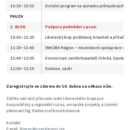
10:20–10:35
Dotační program na výstavbu průmyslových zón
PAUZA
2. BLOK
Podpora podnikání v praxi
10:50–11:20
Liberecký kraj: podnikavý, kreativní a přitažliv
11:20–11:40
INKOBA Region – meziobecní spolupráce v H
11:40–12:00
Konsorcium zaměstnavatelů Orlicka, Společen
12:00–12:15
Diskuse, závěr
Zaregistrujte se zdarma do 10. dubna na odkazu níže.
Záštitu nad akcí převzala radní Libereckého kraje pro
hospodářský a regionální rozvoj, evropské projekty a územní
plánovaní Ing. Radka Loučková Kotasová.
Kontakt:
E-mail:
liberec@czechinvest.org