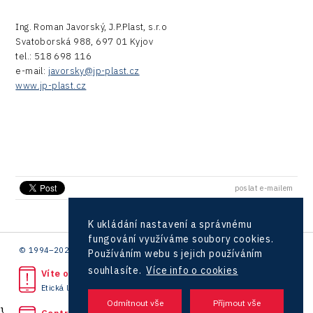
Ing. Roman Javorský, J.P.Plast, s.r.o
Svatoborská 988, 697 01 Kyjov
tel.: 518 698 116
e-mail:
javorsky@jp-plast.cz
www.jp-plast.cz
poslat e-mailem
K ukládání nastavení a správnému
fungování využíváme soubory cookies.
© 1994–2026 CzechInvest | .
Používáním webu s jejich používáním
souhlasíte.
Více info o cookies
Víte o protiprávním jednání?
Etická linka
}