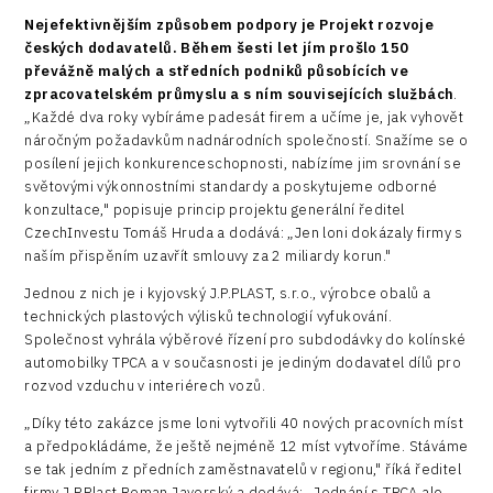
Nejefektivnějším způsobem podpory je Projekt rozvoje
českých dodavatelů. Během šesti let jím prošlo 150
převážně malých a středních podniků působících ve
zpracovatelském průmyslu a s ním souvisejících službách
.
„Každé dva roky vybíráme padesát firem a učíme je, jak vyhovět
náročným požadavkům nadnárodních společností. Snažíme se o
posílení jejich konkurenceschopnosti, nabízíme jim srovnání se
světovými výkonnostními standardy a poskytujeme odborné
konzultace," popisuje princip projektu generální ředitel
CzechInvestu Tomáš Hruda a dodává: „Jen loni dokázaly firmy s
naším přispěním uzavřít smlouvy za 2 miliardy korun."
Jednou z nich je i kyjovský J.P.PLAST, s.r.o., výrobce obalů a
technických plastových výlisků technologií vyfukování.
Společnost vyhrála výběrové řízení pro subdodávky do kolínské
automobilky TPCA a v současnosti je jediným dodavatel dílů pro
rozvod vzduchu v interiérech vozů.
„Díky této zakázce jsme loni vytvořili 40 nových pracovních míst
a předpokládáme, že ještě nejméně 12 míst vytvoříme. Stáváme
se tak jedním z předních zaměstnavatelů v regionu," říká ředitel
firmy J.P.Plast Roman Javorský a dodává: „Jednání s TPCA ale