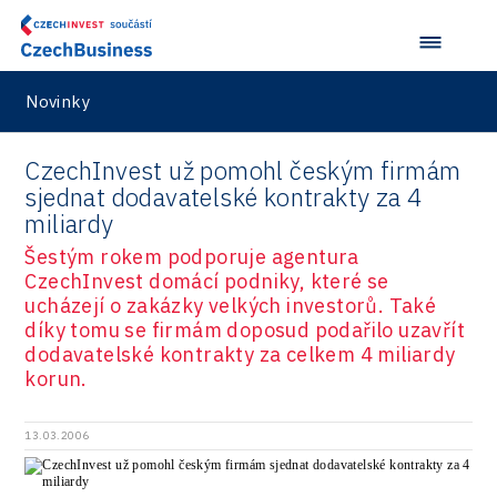
R&D
Security
Novinky
Vehicles
CzechInvest už pomohl českým firmám
sjednat dodavatelské kontrakty za 4
miliardy
Šestým rokem podporuje agentura
CzechInvest domácí podniky, které se
ucházejí o zakázky velkých investorů. Také
díky tomu se firmám doposud podařilo uzavřít
dodavatelské kontrakty za celkem 4 miliardy
korun.
13.03.2006