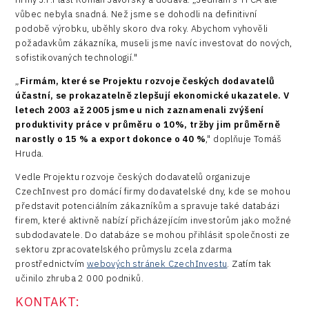
vůbec nebyla snadná. Než jsme se dohodli na definitivní
podobě výrobku, uběhly skoro dva roky. Abychom vyhověli
požadavkům zákazníka, museli jsme navíc investovat do nových,
sofistikovaných technologií."
„
Firmám, které se Projektu rozvoje českých dodavatelů
účastní, se prokazatelně zlepšují ekonomické ukazatele. V
letech 2003 až 2005 jsme u nich zaznamenali zvýšení
produktivity práce v průměru o 10%, tržby jim průměrně
narostly o 15 % a export dokonce o 40 %
," doplňuje Tomáš
Hruda.
Vedle Projektu rozvoje českých dodavatelů organizuje
CzechInvest pro domácí firmy dodavatelské dny, kde se mohou
představit potenciálním zákazníkům a spravuje také databázi
firem, které aktivně nabízí přicházejícím investorům jako možné
subdodavatele. Do databáze se mohou přihlásit společnosti ze
sektoru zpracovatelského průmyslu zcela zdarma
prostřednictvím
webových stránek CzechInvestu
. Zatím tak
učinilo zhruba 2 000 podniků.
KONTAKT: