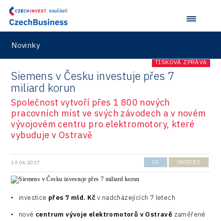
Novinky
TISKOVÁ ZPRÁVA
Siemens v Česku investuje přes 7
miliard korun
Společnost vytvoří přes 1 800 nových
pracovních míst ve svých závodech a v novém
vývojovém centru pro elektromotory, které
vybuduje v Ostravě
19.06.2017
ČR
INVESTICE
•
investice
přes 7 mld. Kč
v nadcházejících 7 letech
•
nové
centrum vývoje elektromotorů v Ostravě
zaměřené