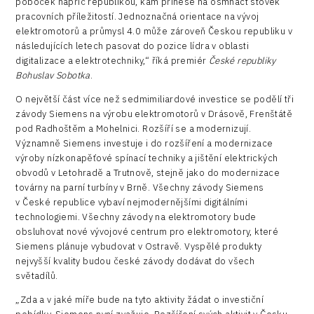
poboček napříč republikou, kam přinese na osmnáct stovek
pracovních příležitostí. Jednoznačná orientace na vývoj
elektromotorů a průmysl 4.0 může zároveň Českou republiku v
následujících letech pasovat do pozice lídra v oblasti
digitalizace a elektrotechniky,“ říká premiér
České republiky
Bohuslav Sobotka
.
O největší část více než sedmimiliardové investice se podělí tři
závody Siemens na výrobu elektromotorů v Drásově, Frenštátě
pod Radhoštěm a Mohelnici. Rozšíří se a modernizují.
Významně Siemens investuje i do rozšíření a modernizace
výroby nízkonapěťové spínací techniky a jištění elektrických
obvodů v Letohradě a Trutnově, stejně jako do modernizace
továrny na parní turbíny v Brně. Všechny závody Siemens
v České republice vybaví nejmodernějšími digitálními
technologiemi. Všechny závody na elektromotory bude
obsluhovat nové vývojové centrum pro elektromotory, které
Siemens plánuje vybudovat v Ostravě. Vyspělé produkty
nejvyšší kvality budou české závody dodávat do všech
světadílů.
„Zda a v jaké míře bude na tyto aktivity žádat o investiční