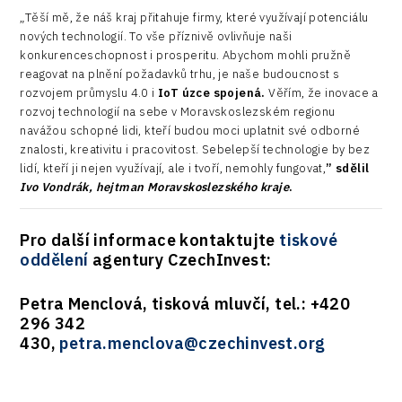
„Těší mě, že náš kraj přitahuje firmy, které využívají potenciálu
nových technologií. To vše příznivě ovlivňuje naši
konkurenceschopnost i prosperitu. Abychom mohli pružně
reagovat na plnění požadavků trhu, je naše budoucnost s
rozvojem průmyslu 4.0 i
IoT úzce spojená.
Věřím, že inovace a
rozvoj technologií na sebe v Moravskoslezském regionu
navážou schopné lidi, kteří budou moci uplatnit své odborné
znalosti, kreativitu i pracovitost. Sebelepší technologie by bez
lidí, kteří ji nejen využívají, ale i tvoří, nemohly fungovat,
” sdělil
Ivo Vondrák, hejtman Moravskoslezského kraje
.
Pro další informace kontaktujte
tiskové
oddělení
agentury CzechInvest:
Petra Menclová, tisková mluvčí, tel.: +420
296 342
430,
petra.menclova@czechinvest.org