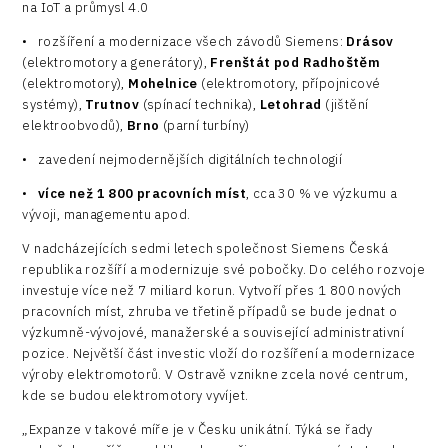
na IoT a průmysl 4.0
•
rozšíření a modernizace všech závodů Siemens:
Drásov
(elektromotory a generátory),
Frenštát pod Radhoštěm
(elektromotory),
Mohelnice
(elektromotory, přípojnicové
systémy),
Trutnov
(spínací technika),
Letohrad
(jištění
elektroobvodů),
Brno
(parní turbíny)
•
zavedení nejmodernějších digitálních technologií
•
více než 1 800 pracovních míst
, cca 30 % ve výzkumu a
vývoji, managementu apod.
V nadcházejících sedmi letech společnost Siemens Česká
republika rozšíří a modernizuje své pobočky. Do celého rozvoje
investuje více než 7 miliard korun. Vytvoří přes 1 800 nových
pracovních míst, zhruba ve třetině případů se bude jednat o
výzkumně-vývojové, manažerské a související administrativní
pozice. Největší část investic vloží do rozšíření a modernizace
výroby elektromotorů. V Ostravě vznikne zcela nové centrum,
kde se budou elektromotory vyvíjet.
„Expanze v takové míře je v Česku unikátní. Týká se řady