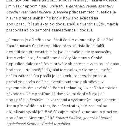
pobídky, Siemens nyní zvažuje. Rozšíření svých aktivit v Česku
jimi však nepodmiňuje,“ upřesňuje
generální ředitel agentury
CzechInvest Karel Kučera
. „Cenným přínosem této investice je
hlavně přenos unikátního know-how společnosti na
spolupracující subjekty, od dodavatelů, univerzit a výzkumných
pracovišť až po samotné zaměstnance,“ dodává.
„Siemens je důležitou součástí české ekonomiky již 127 let.
Zaměstnává v České republice přes 10 tisíc lidí a další
desetitisíce pracovních míst jsou na naše aktivity navázány.
Jsme velmi hrdí, že můžeme aktivity Siemens v České
Republice dále rozšiřovat právě v oblastech s vysokou přidanou
hodnotou. Nejnovější digitální technologie Siemens umožní
našim zákazníkům posílit jejich konkurenceschopnost a
prostřednictvím dalších investic budeme pokračovat v
systematickém zavádění těchto technologií i v našich vlastních
závodech. Dále posílíme již dnes velmi dobře fungující
spolupráci s českými univerzitami a výzkumnými organizacemi.
Jsem přesvědčen o tom, že naše strategické zacílení na
digitalizaci vyvolá ještě větší zájem mladé generace o práci ve
společnosti Siemens,“ říká
Eduard Palíšek, generální ředitel
společnosti Siemens Česká republika
.