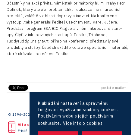
Konference Potenciál místní ekonomiky 2021
Účastníky na akci přivítal náměstek primátorky hl. m. Prahy Petr
PPP projekty
City
Dolínek, který otevřel problematiku realizace mezinárodních
Hunter Games
Konference Potenciál místní ekonomiky 2019
projektů, zvláště v oblasti dopravy a inovací. Na konferenci
Průmyslová zóna
Drones
vystoupil také generální ředitel CzechInvestu Karel Kučera.
Kaleido
Konference Potenciál místní ekonomiky 2018
Příhraničí
Představil program ESA BIC Prague a v něm inkubované start-
Manufacturing
upy. Čtyři z inkubovaných start-upů, Festka, Triphood,
LAM-X
Představení průběžného pokroku projektu
Společenská odpovědnost
TuddyTuddy, InsightArt, přímo na konferenci představily své
Rail
Pasportizace
Virtual Lab
produkty a služby. Úspěch sklidilo kolo ze speciálních materiálů,
Technická infrastruktura
které ukázala společnost Festka.
Road
Technické vzdělávání
Connectivity
Zaměstnanost
Consulting
poslat e-mailem
Data services
Devices
K ukládání nastavení a správnému
fungování využíváme soubory cookies.
Infrastructure
© 1994–2026 CzechInvest | .
Používáním webu s jejich používáním
souhlasíte.
Více info o cookies
Víte o protiprávním jednání?
Logic/MaaS
Etická linka