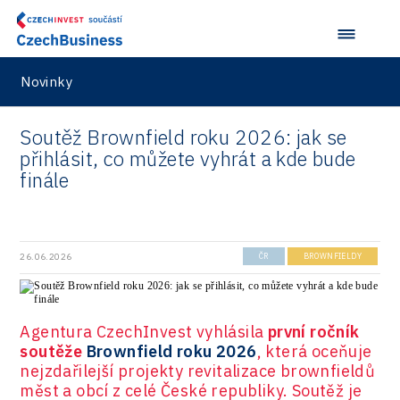
R&D
Security
Novinky
Vehicles
Soutěž Brownfield roku 2026: jak se
přihlásit, co můžete vyhrát a kde bude
finále
26.06.2026
ČR
BROWNFIELDY
Agentura CzechInvest vyhlásila
první ročník
soutěže
Brownfield roku 2026
, která oceňuje
nejzdařilejší projekty revitalizace brownfieldů
měst a obcí z celé České republiky. Soutěž je