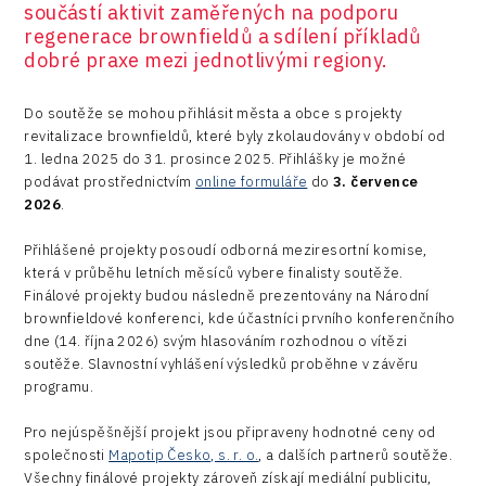
součástí aktivit zaměřených na podporu
regenerace brownfieldů a sdílení příkladů
dobré praxe mezi jednotlivými regiony.
Do soutěže se mohou přihlásit města a obce s projekty
revitalizace brownfieldů, které byly zkolaudovány v období od
1. ledna 2025 do 31. prosince 2025. Přihlášky je možné
podávat prostřednictvím
online formuláře
do
3. července
2026
.
Přihlášené projekty posoudí odborná meziresortní komise,
která v průběhu letních měsíců vybere finalisty soutěže.
Finálové projekty budou následně prezentovány na Národní
brownfieldové konferenci, kde účastníci prvního konferenčního
dne (14. října 2026) svým hlasováním rozhodnou o vítězi
soutěže. Slavnostní vyhlášení výsledků proběhne v závěru
programu.
Pro nejúspěšnější projekt jsou připraveny hodnotné ceny od
společnosti
Mapotip Česko, s. r. o.
, a dalších partnerů soutěže.
Všechny finálové projekty zároveň získají mediální publicitu,