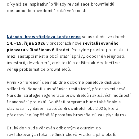
díky níž se inspirativní příklady revitalizace brownfieldů
dostanou do povědomí široké veřejnosti.
Národní brownfieldová konference
se uskuteční ve dnech
14.–15. října 2026
v prostorách nově
revitalizovaného
pivovaru v Jindřichově Hradci
. Poskytne prostor pro diskusi
mezi zástupci měst a obcí, státní správy, odborné veřejnosti,
investorů, developerů, architektů a dalšími aktéry, kteří se
věnují problematice brownfieldů.
První konferenční den nabídne odborné panelové diskuse,
sdílení zkušeností z úspěšných revitalizací, představení nové
Národní strategie regenerace brownfieldů i aktuálních možností
financování projektů. Součástí programu bude také finále a
slavnostní vyhlášení soutěže Brownfield roku 2026, která
představí nejúspěšnější proměny brownfieldů za uplynulý rok.
Druhý den bude věnován odborným exkurzím do
revitalizovaných lokalit v Jindřichově Hradci a jeho okolí.