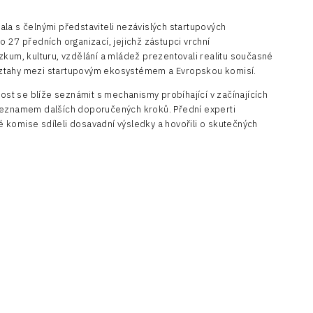
la s čelnými představiteli nezávislých startupových
 27 předních organizací, jejichž zástupci vrchní
zkum, kulturu, vzdělání a mládež prezentovali realitu současné
t vztahy mezi startupovým ekosystémem a Evropskou komisí.
t se blíže seznámit s mechanismy probíhající v začínajících
 seznamem dalších doporučených kroků. Přední experti
 komise sdíleli dosavadní výsledky a hovořili o skutečných