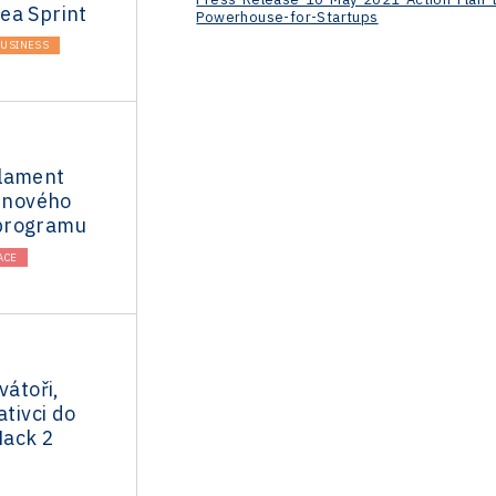
ea Sprint
Powerhouse-for-Startups
USINESS
lament
k nového
programu
ACE
vátoři,
ativci do
Hack 2