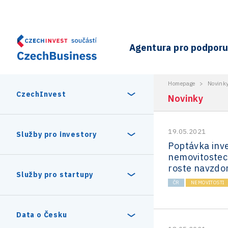
Agentura pro podporu 
Homepage
>
Novink
CzechInvest
Novinky
19.05.2021
O nás
Služby pro investory
Poptávka inv
nemovitostec
Organizační struktura
roste navzdo
30 let CzechInvestu
Statistika investičních projektů
Služby pro startupy
Interní projekty
ČR
NEMOVITOSTI
Vedení agentury CzechInvest
Program Digitální Evropa
Investiční pobídky a dotace
Czechia Dealroom
Data o Česku