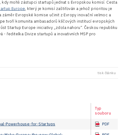
, kdy mohli zástupci startupů jednat s Evropskou komisí. Cesta
tartup Europe
, který je komisí zaštiťován a jehož prioritou je
 na záměr Evropské komise učinit z Evropy inovační velmoc a
urope tvoří komunita ambasadorů klíčových institucí evropských
st Startup Europe iniciativy „zdola nahoru“. Českou republiku
 - ředitelka Divize startupů a inovativních MSP pro
tisk článku
Typ
souboru
bal-Powerhouse-for-Startups
PDF
to-Make-Europe-the-new-Global-
PDF