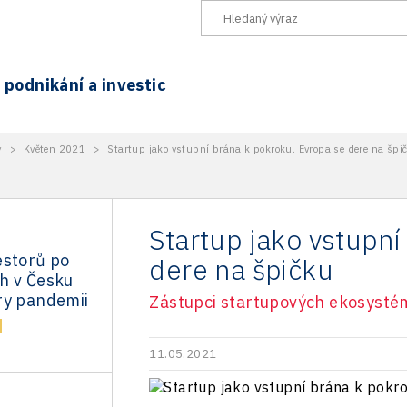
podnikání a investic
y
>
Květen 2021
>
Startup jako vstupní brána k pokroku. Evropa se dere na špi
Startup jako vstupní
estorů po
dere na špičku
h v Česku
ry pandemii
Zástupci startupových ekosystém
11.05.2021