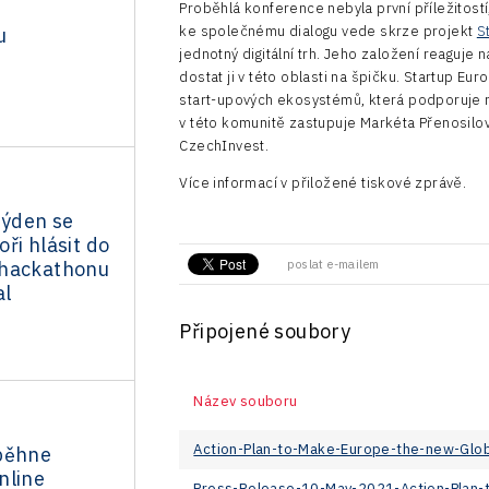
Proběhlá konference nebyla první příležitostí
ke společnému dialogu vede skrze projekt
S
u
jednotný digitální trh. Jeho založení reaguje
dostat ji v této oblasti na špičku. Startup E
start-upových ekosystémů, která podporuje rů
v této komunitě zastupuje Markéta Přenosilová
CzechInvest.
Více informací v přiložené tiskové zprávě.
týden se
ři hlásit do
 hackathonu
poslat e-mailem
al
Připojené soubory
Název souboru
Action-Plan-to-Make-Europe-the-new-Glo
běhne
nline
Press-Release-10-May-2021-Action-Plan-