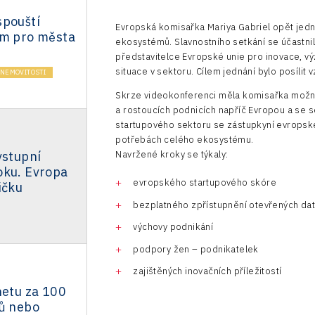
spouští
Evropská komisařka Mariya Gabriel opět jedna
um pro města
ekosystémů. Slavnostního setkání se účastnilo
představitelce Evropské unie pro inovace, vý
situace v sektoru. Cílem jednání bylo posíli
NEMOVITOSTI
Skrze videokonferenci měla komisařka možnos
a rostoucích podnicích napříč Evropou a se
startupového sektoru se zástupkyní evropské
potřebách celého ekosystému.
vstupní
Navržené kroky se týkaly:
oku. Evropa
evropského startupového skóre
ičku
bezplatného zpřístupnění otevřených dat
výchovy podnikání
podpory žen – podnikatelek
zajištěných inovačních příležitostí
netu za 100
rů nebo