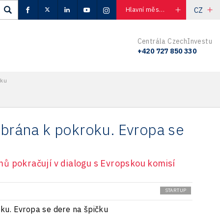
CZ
Hlavní město Praha
Centrála CzechInvestu
+420 727 850 330
čku
 brána k pokroku. Evropa se
ů pokračují v dialogu s Evropskou komisí
STARTUP