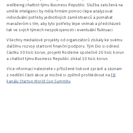
wellbeing chatbot týmu Business Republic. Služba založená na
umělé inteligenci by měla firmám pomoci lépe analyzovat
individuální potřeby jednotlivých zaměstnanců a pomáhat
manažerům s tím, aby tyto potřeby lépe vnímali a předcházeli
tak ve svých týmech nespokojenosti i eventuální fluktuaci.
Všechny medailové projekty od organizátorů získaly ke svému
dalšímu rozvoji startovní finanční podporu. Tým Dio si odnesl
částku 30 tisíc korun, projekt Rosteme společně 20 tisíc korun
a chatbot týmu Business Republic získal 10 tisíc korun.
Více informací naleznete v příložené tiskové zprávě a záznam
z nedělní části akce je možné si zpětně prohlédnout na
FB
kanálu Startup World Cup Summitu
.