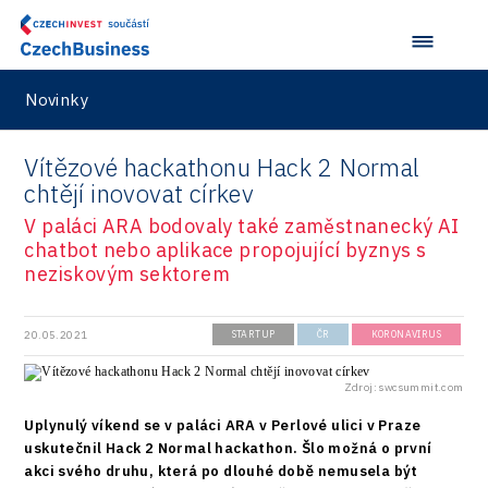
Novinky
Vítězové hackathonu Hack 2 Normal
chtějí inovovat církev
V paláci ARA bodovaly také zaměstnanecký AI
chatbot nebo aplikace propojující byznys s
neziskovým sektorem
20.05.2021
STARTUP
ČR
KORONAVIRUS
Zdroj: swcsummit.com
Uplynulý víkend se v paláci ARA v Perlové ulici v Praze
uskutečnil Hack 2 Normal hackathon. Šlo možná o první
akci svého druhu, která po dlouhé době nemusela být