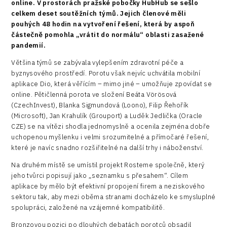
online. V prostorách pražské pobočky HubHub se sešlo
celkem deset soutěžních týmů. Jejich členové měli
pouhých 48 hodin na vytvoření řešení, která by aspoň
částečně pomohla „vrátit do normálu“ oblasti zasažené
pandemií.
Většina týmů se zabývala vylepšením zdravotní péče a
byznysového prostředí. Porotu však nejvíc uchvátila mobilní
aplikace Dio, která věřícím – mimo jiné – umožňuje zpovídat se
online. Pětičlenná porota ve složení Beáta Vörösová
(CzechInvest), Blanka Sigmundová (Loono), Filip Řehořík
(Microsoft), Jan Krahulík (Grouport) a Luděk Jedlička (Oracle
CZE) se na vítězi shodla jednomyslně a ocenila zejména dobře
uchopenou myšlenku i velmi srozumitelné a přímočaré řešení,
které je navíc snadno rozšiřitelné na další trhy i náboženství.
Na druhém místě se umístil projekt Rosteme společně, který
jeho tvůrci popisují jako „seznamku s přesahem“. Cílem
aplikace by mělo být efektivní propojení firem a neziskového
sektoru tak, aby mezi oběma stranami docházelo ke smysluplné
spolupráci, založené na vzájemné kompatibilitě.
Bronzovou pozici po dlouhých debatách porotců obsadil