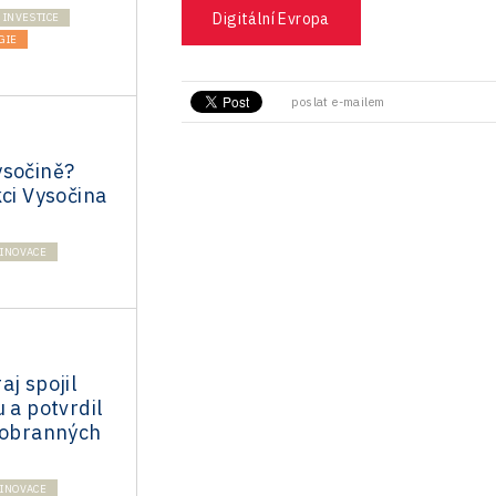
Digitální Evropa
INVESTICE
GIE
poslat e-mailem
ysočině?
kci Vysočina
INOVACE
aj spojil
 a potvrdil
a obranných
INOVACE