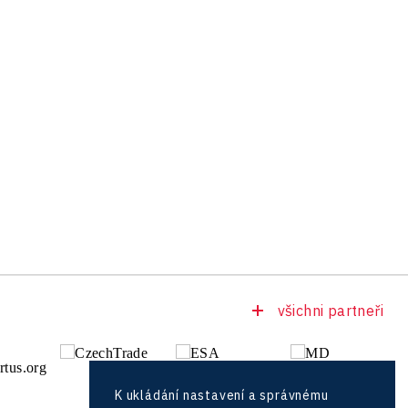
všichni partneři
K ukládání nastavení a správnému