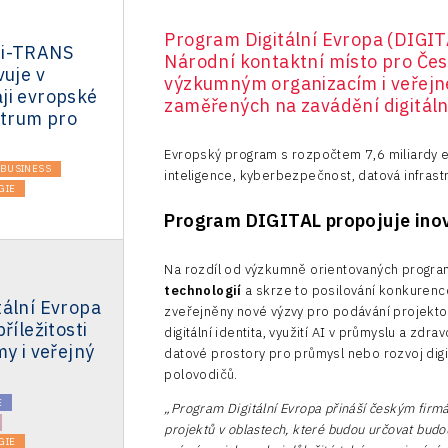
Program Digitální Evropa (DIGIT
 i-TRANS
Národní kontaktní místo pro Čes
vuje v
výzkumným organizacím i veřejn
ji evropské
zaměřených na zavádění digitáln
ntrum pro
Evropský program s rozpočtem 7,6 miliardy 
BUSINESS
inteligence, kyberbezpečnost, datová infrast
GIE
Program DIGITAL propojuje inov
Na rozdíl od výzkumně orientovaných progr
technologií
a skrze to posilování konkurenc
tální Evropa
zveřejněny nové výzvy pro podávání projektov
říležitosti
digitální identita, využití AI v průmyslu a zdr
my i veřejný
datové prostory pro průmysl nebo rozvoj digi
polovodičů.
E
„Program Digitální Evropa přináší českým firmám
projektů v oblastech, které budou určovat bud
GIE