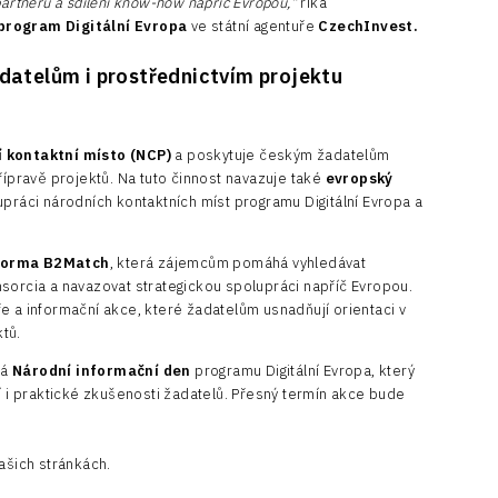
partnerů a sdílení know-how napříč Evropou,“
říká
 program Digitální Evropa
ve státní agentuře
CzechInvest.
atelům i prostřednictvím projektu
 kontaktní místo (NCP)
a poskytuje českým žadatelům
řípravě projektů. Na tuto činnost navazuje také
evropský
olupráci národních kontaktních míst programu Digitální Evropa a
forma B2Match
, která zájemcům pomáhá vyhledávat
sorcia a navazovat strategickou spolupráci napříč Evropou.
e a informační akce, které žadatelům usnadňují orientaci v
ktů.
dá
Národní informační den
programu Digitální Evropa, který
í i praktické zkušenosti žadatelů. Přesný termín akce bude
ašich stránkách.