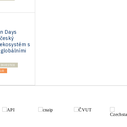
n Days
 český
 ekosystém s
 globálními
INVESTICE
GIE