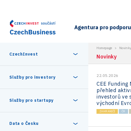
Agentura pro podporu 
Homepage
>
Novink
CzechInvest
Novinky
22.05.2026
O nás
Služby pro investory
CEE Funding 
přehled aktiv
Organizační struktura
investorů ve 
30 let CzechInvestu
Statistika investičních projektů
Služby pro startupy
východní Evr
Interní projekty
ZAHRANIČÍ
ČR
Vedení agentury CzechInvest
Program Digitální Evropa
Investiční pobídky a dotace
Czechia Dealroom
Data o Česku