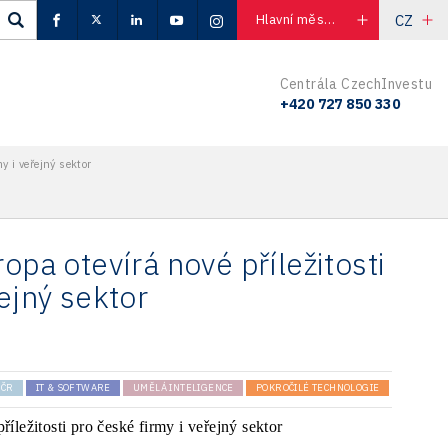
CZ
Hlavní město Praha
Centrála CzechInvestu
+420 727 850 330
my i veřejný sektor
opa otevírá nové příležitosti
ejný sektor
ČR
IT & SOFTWARE
UMĚLÁ INTELIGENCE
POKROČILÉ TECHNOLOGIE