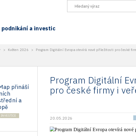
podnikání a investic
y
>
Květen 2026
>
Program Digitální Evropa otevírá nové příležitosti pro české fir
Program Digitální Evr
Map přináší
pro české firmy i veř
ních
střední a
opě
INVESTICE
20.05.2026