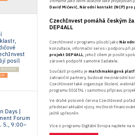
vnímáme jako velmi důležité také propojování 
David Mićević, Národní kontakt (NCP) pro
CzechInvest pomáhá českým žad
DEP4ALL
í
klastr,
CzechInvest v programu působí jako
Národní
dičové
konzultace, informační servis i podporu při p
echInvest
projekt DEP4ALL
, jehož cílem je posílit sp
ějí posíl
zároveň podpořit samotné žadatele.
INVESTICE
Součástí projektu je
matchmakingová plat
GIE
zahraniční partnery, budovat mezinárodní kon
CzechInvest také organizuje školení, webinář
programu DIGITAL i samotnou přípravu proje
Ve druhé polovině června CzechInvest pořá
představí aktuální výzvy, možnosti financován
n Days |
ještě upřesněn.
tment Forum
. 5., 9:00–
Více o programu Digitální Evropa najdete na n