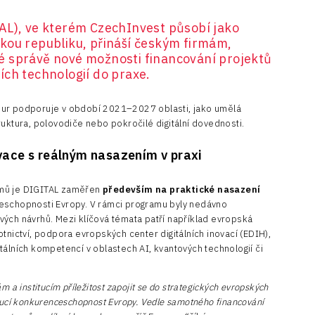
AL), ve kterém CzechInvest působí jako
kou republiku, přináší českým firmám,
é správě nové možnosti financování projektů
ích technologií do praxe.
eur podporuje v období 2021–2027 oblasti, jako umělá
ruktura, polovodiče nebo pokročilé digitální dovednosti.
ace s reálným nasazením v praxi
amů je DIGITAL zaměřen
především na praktické nasazení
eschopnosti Evropy. V rámci programu byly nedávno
ých návrhů. Mezi klíčová témata patří například evropská
avotnictví, podpora evropských center digitálních inovací (EDIH),
tálních kompetencí v oblastech AI, kvantových technologií či
 a institucím příležitost zapojit se do strategických evropských
oucí konkurenceschopnost Evropy. Vedle samotného financování