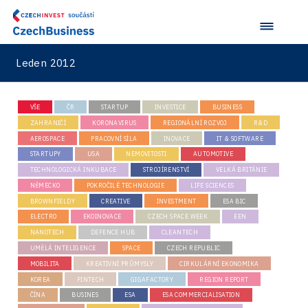
Leden 2012
VŠE
ČR
STARTUP
INVESTICE
BUSINESS
ZAHRANIČÍ
KORONAVIRUS
REGIONÁLNÍ ROZVOJ
R&D
AEROSPACE
PRACOVNÍ SÍLA
INOVACE
IT & SOFTWARE
STARTUPY
USA
NEMOVITOSTI
AUTOMOTIVE
TECHNOLOGICKÁ INKUBACE
STROJÍRENSTVÍ
VELKÁ BRITÁNIE
NĚMECKO
POKROČILÉ TECHNOLOGIE
LIFE SCIENCES
BROWNFIELDY
CREATIVE
INVESTMENT
ESA BIC
ELECTRO
EKOINOVACE
CZECH SPACE WEEK
EEN
NANOTECH
DEFENCE HUB
CLEANTECH
UMĚLÁ INTELIGENCE
SPACE
CZECH REPUBLIC
MOBILITA
KREATIVNÍ PRŮMYSLY
CIRKULÁRNÍ EKONOMIKA
KOREA
FINTECH
GIGAFACTORY
REGION REPORT
ČÍNA
BUSINES
ESA
ESA COMMERCIALISATION