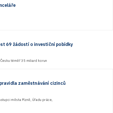
nceláře
est 69 žádostí o investiční pobídky
v Česku téměř 35 miliard korun
pravidla zaměstnávání cizinců
ástupci města Plzně, Úřadu práce,