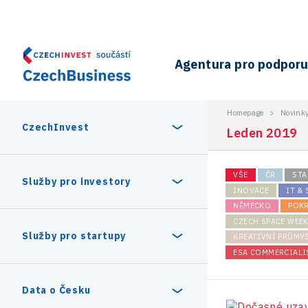
Agentura pro podporu 
Homepage
>
Novink
CzechInvest
Leden 2019
VŠE
ČR
STA
O nás
Služby pro investory
INOVACE
IT &
NĚMECKO
POK
Organizační struktura
CZECH SPACE WEE
30 let CzechInvestu
Statistika investičních projektů
Služby pro startupy
KREATIVNÍ PRŮMY
Interní projekty
ESA COMMERCIALI
Vedení agentury CzechInvest
Program Digitální Evropa
Investiční pobídky a dotace
Czechia Dealroom
Data o Česku