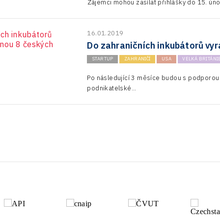
Zájemci mohou zasílat přihlášky do 15. ún
16.01.2019
Do zahraničních inkubátorů vyr
STARTUP
ZAHRANIČÍ
USA
VELKÁ BRITÁNI
Po následující 3 měsíce budou s podporou
podnikatelské...