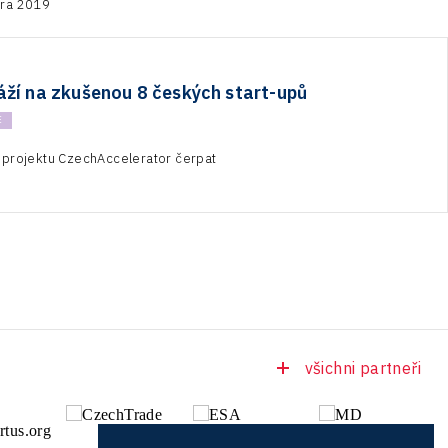
ora 2019
áží na zkušenou 8 českých start-upů
E
 projektu CzechAccelerator čerpat
všichni partneři