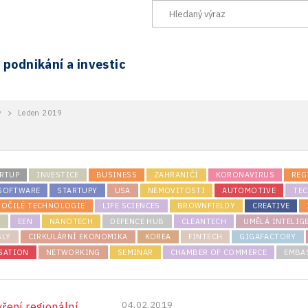
podnikání a investic
y
>
Leden 2019
RTUP
INVESTICE
BUSINESS
ZAHRANIČÍ
KORONAVIRUS
REG
 SOFTWARE
STARTUPY
USA
NEMOVITOSTI
AUTOMOTIVE
TE
ROČILÉ TECHNOLOGIE
LIFE SCIENCES
BROWNFIELDY
CREATIVE
K
EEN
NANOTECH
DEFENCE HUB
CLEANTECH
UMĚLÁ INTELIG
SLY
CIRKULÁRNÍ EKONOMIKA
KOREA
FINTECH
GIGAFACTORY
SATION
NETWORKING
SEMINAR
CHAMBER OF COMMERCE
EMBA
04.02.2019