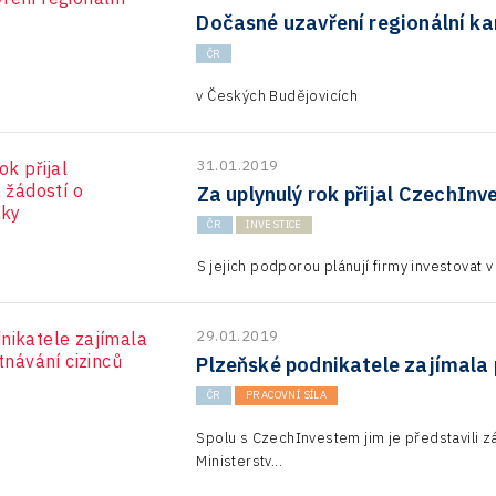
Dočasné uzavření regionální ka
ČR
v Českých Budějovicích
31.01.2019
Za uplynulý rok přijal CzechInv
ČR
INVESTICE
S jejich podporou plánují firmy investovat 
29.01.2019
Plzeňské podnikatele zajímala 
ČR
PRACOVNÍ SÍLA
Spolu s CzechInvestem jim je představili z
Ministerstv...