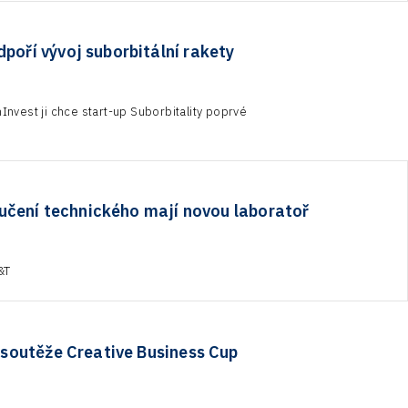
poří vývoj suborbitální rakety
nvest ji chce start-up Suborbitality poprvé
učení technického mají novou laboratoř
&T
é soutěže Creative Business Cup