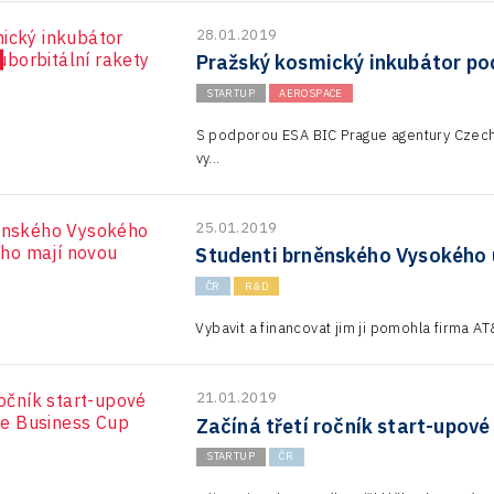
28.01.2019
Pražský kosmický inkubátor pod
STARTUP
AEROSPACE
S podporou ESA BIC Prague agentury CzechI
vy...
25.01.2019
Studenti brněnského Vysokého 
ČR
R&D
Vybavit a financovat jim ji pomohla firma AT
21.01.2019
Začíná třetí ročník start-upov
STARTUP
ČR