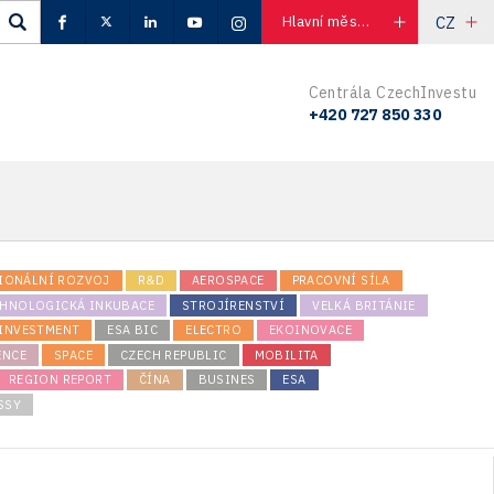
CZ
Hlavní město Praha
Centrála CzechInvestu
+420 727 850 330
IONÁLNÍ ROZVOJ
R&D
AEROSPACE
PRACOVNÍ SÍLA
CHNOLOGICKÁ INKUBACE
STROJÍRENSTVÍ
VELKÁ BRITÁNIE
INVESTMENT
ESA BIC
ELECTRO
EKOINOVACE
ENCE
SPACE
CZECH REPUBLIC
MOBILITA
REGION REPORT
ČÍNA
BUSINES
ESA
SSY