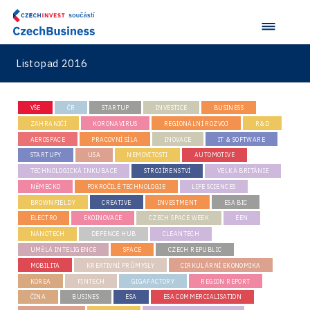
Listopad 2016
VŠE
ČR
STARTUP
INVESTICE
BUSINESS
ZAHRANIČÍ
KORONAVIRUS
REGIONÁLNÍ ROZVOJ
R&D
AEROSPACE
PRACOVNÍ SÍLA
INOVACE
IT & SOFTWARE
STARTUPY
USA
NEMOVITOSTI
AUTOMOTIVE
TECHNOLOGICKÁ INKUBACE
STROJÍRENSTVÍ
VELKÁ BRITÁNIE
NĚMECKO
POKROČILÉ TECHNOLOGIE
LIFE SCIENCES
BROWNFIELDY
CREATIVE
INVESTMENT
ESA BIC
ELECTRO
EKOINOVACE
CZECH SPACE WEEK
EEN
NANOTECH
DEFENCE HUB
CLEANTECH
UMĚLÁ INTELIGENCE
SPACE
CZECH REPUBLIC
MOBILITA
KREATIVNÍ PRŮMYSLY
CIRKULÁRNÍ EKONOMIKA
KOREA
FINTECH
GIGAFACTORY
REGION REPORT
ČÍNA
BUSINES
ESA
ESA COMMERCIALISATION