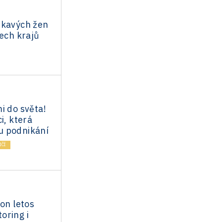
ikavých žen
šech krajů
i do světa!
i, která
u podnikání
ČÍ
ion letos
oring i