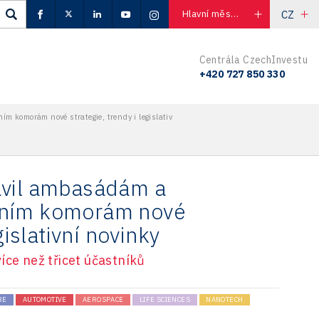
CZ
Hlavní město Praha
Centrála CzechInvestu
+420 727 850 330
 komorám nové strategie, trendy i legislativ
avil ambasádám a
dním komorám nové
gislativní novinky
íce než třicet účastníků
RE
AUTOMOTIVE
AEROSPACE
LIFE SCIENCES
NANOTECH