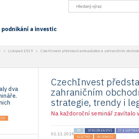
podnikání a investic
y
>
Listopad 2019
>
CzechInvest představil ambasádám a zahraničním obchodním
CzechInvest předst
aly dva
zahraničním obcho
mináře.
strategie, trendy i le
nich
Na každoroční seminář zavítalo v
ESS
ČR
STROJÍRENSTVÍ
IT & SOFTWA
01.11.2019
ELECTRO
BUSINESS