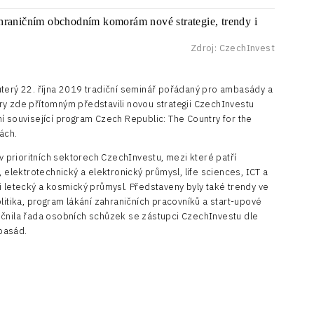
Zdroj: CzechInvest
úterý 22. října 2019 tradiční seminář pořádaný pro ambasády a
ry zde přítomným představili novou strategii CzechInvestu
í související program Czech Republic: The Country for the
ách.
 v prioritních sektorech CzechInvestu, mezi které patří
, elektrotechnický a elektronický průmysl, life sciences, ICT a
i letecký a kosmický průmysl. Představeny byly také trendy ve
litika, program lákání zahraničních pracovníků a start-upové
ečnila řada osobních schůzek se zástupci CzechInvestu dle
basád.