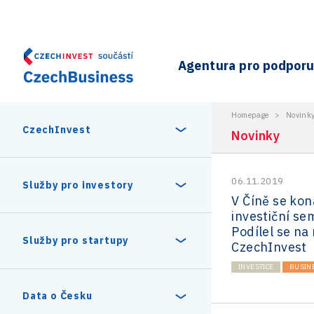
Agentura pro podporu 
Homepage
>
Novink
CzechInvest
Novinky
06.11.2019
O nás
Služby pro investory
V Číně se kon
investiční se
Organizační struktura
Podílel se na 
30 let CzechInvestu
Statistika investičních projektů
Služby pro startupy
CzechInvest
Interní projekty
INVESTICE
BUSIN
Vedení agentury CzechInvest
Program Digitální Evropa
Investiční pobídky a dotace
Czechia Dealroom
Data o Česku