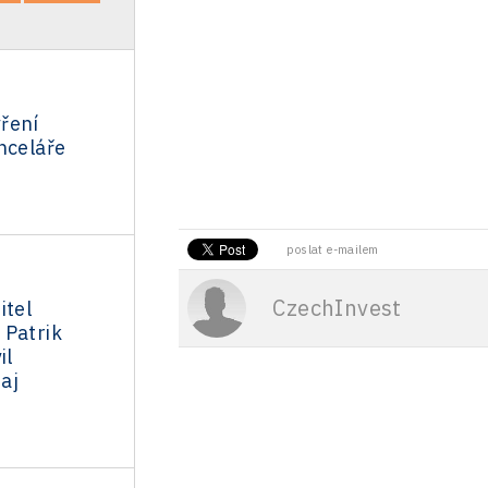
ření
nceláře
poslat e-mailem
CzechInvest
itel
 Patrik
il
aj