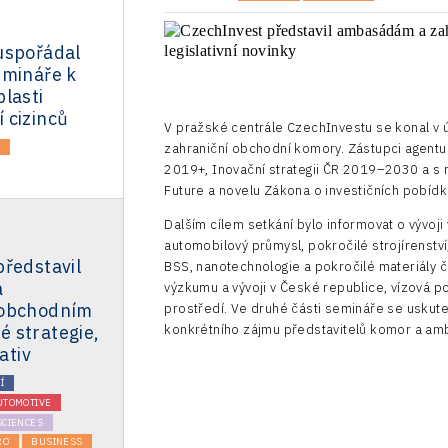
uspořádal
emináře k
lasti
 cizinců
V pražské centrále CzechInvestu se konal v 
A
zahraniční obchodní komory. Zástupci agentu
2019+, Inovační strategii ČR 2019–2030 a s n
Future a novelu Zákona o investičních pobídk
Dalším cílem setkání bylo informovat o vývoji
automobilový průmysl, pokročilé strojírenství
ředstavil
BSS, nanotechnologie a pokročilé materiály č
a
výzkumu a vývoji v České republice, vízová po
 obchodním
prostředí. Ve druhé části semináře se uskut
 strategie,
konkrétního zájmu představitelů komor a am
ativ
Í
UTOMOTIVE
SCIENCES
RO
BUSINESS