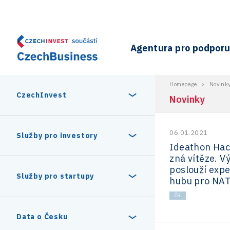
Agentura pro podporu 
Homepage
>
Novink
CzechInvest
Novinky
06.01.2021
O nás
Služby pro investory
Ideathon Hac
zná vítěze. V
Organizační struktura
poslouží exp
30 let CzechInvestu
Statistika investičních projektů
Služby pro startupy
hubu pro NA
Interní projekty
ČR
Vedení agentury CzechInvest
Program Digitální Evropa
Investiční pobídky a dotace
Czechia Dealroom
Data o Česku