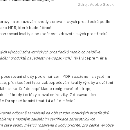
Zdroj: Adobe Stock
přípravy na posuzování shody zdravotnických prostředků podle
jako MDR, které bude účinné
otvrzování kvality a bezpečnosti zdravotnických prostředků
ských výrobců zdravotnických prostředků mohlo co nejdříve
vádění produktů na jednotný evropský trh,
“ říká vicepremiér a
i posuzování shody podle nařízení MDR založené na systému
ace, přezkoušení typu, zabezpečování kvality výroby a ověření
álních kódů. Jde například o rentgenové přístroje,
ubní náhrady i ortézy a invalidní vozíky. Z dosavadních
e Evropské komisi trvat 14 až 16 měsíců.
ýrazně odborně zaměřená na oblast zdravotnických prostředků
roblémy s možným zajištěním certifikace zdravotnických
m čase sedmi měsíců rozšířena o kódy prioritní pro české výrobce