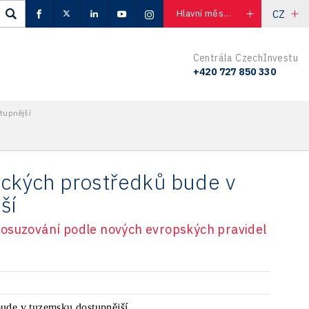
CZ
Hlavní město Praha
Centrála CzechInvestu
+420 727 850 330
stupnější
nických prostředků bude v
ší
posuzování podle nových evropských pravidel