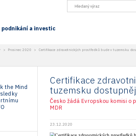
podnikání a investic
y
>
Prosinec 2020
>
Certifikace zdravotnických prostředků bude v tuzemsku do
Certifikace zdravot
k the Mind
tuzemsku dostupněj
ýsledky
ertnímu
Česko žádá Evropskou komisi o 
TO
MDR
23.12.2020