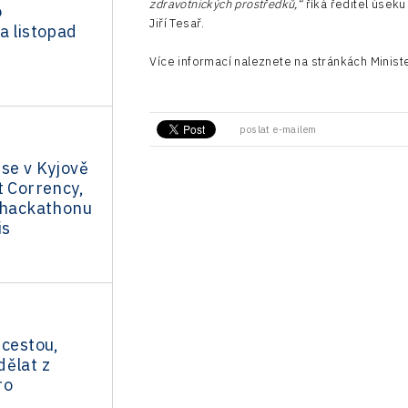
zdravotnických prostředků,“
říká ředitel úsek
o
Jiří Tesař.
a listopad
Více informací naleznete na stránkách Minis
poslat e-mailem
se v Kyjově
t Corrency,
v hackathonu
is
 cestou,
dělat z
ro