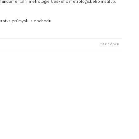
u fundamentální metrologie Českého metrologického institutu
terstva průmyslu a obchodu.
tisk článku