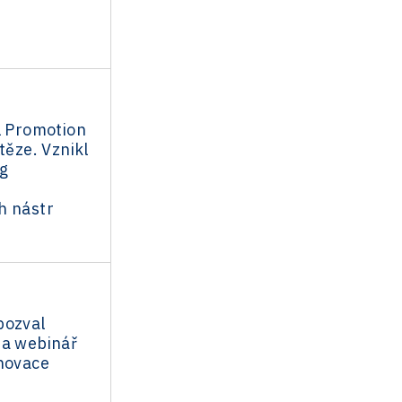
l Promotion
těze. Vznikl
og
h nástr
pozval
na webinář
inovace