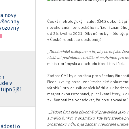
la nový
všechny
Český metrologický institut (ČMI) dokončil 
vozovny
nového znění evropského nařízení známého 
od 26. května 2021. Díky němu by mělo být p
v České republice dostupnější.
„
Dlouhodobě usilujeme o to, aby co nejvíce če
získávat potřebnou certifikaci nezbytnou pro u
ministr průmyslu a obchodu Karel Havlíček.
ch
Žádost ČMI byla podána pro všechny činnost
řízení kvality, posouzení technické dokument
ude v
výrobků pro 23 základních kódů a 17 horizont
tupnější
magnetickou rezonanci, plicní ventilátory, klo
zkušeností lze odhadovat, že posuzování můž
„
Žádost ČMI byla původně připravována jako v
s měřící funkcí. V okamžiku, kdy byly zřejmé p
prostředků v ČR, byla žádost v rekordně krátké
ádosti o