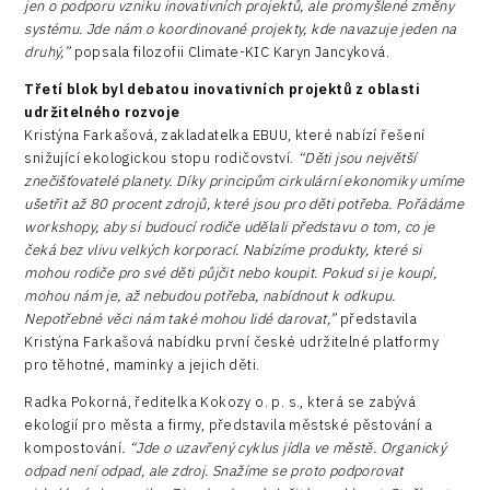
jen o podporu vzniku inovativních projektů, ale promyšlené změny
systému. Jde nám o koordinované projekty, kde navazuje jeden na
druhý,”
popsala filozofii Climate-KIC Karyn Jancyková.
Třetí blok byl debatou inovativních projektů z oblasti
udržitelného rozvoje
Kristýna Farkašová, zakladatelka EBUU, které nabízí řešení
snižující ekologickou stopu rodičovství.
“Děti jsou největší
znečišťovatelé planety. Díky principům cirkulární ekonomiky umíme
ušetřit až 80 procent zdrojů, které jsou pro děti potřeba. Pořádáme
workshopy, aby si budoucí rodiče udělali představu o tom, co je
čeká bez vlivu velkých korporací. Nabízíme produkty, které si
mohou rodiče pro své děti půjčit nebo koupit. Pokud si je koupí,
mohou nám je, až nebudou potřeba, nabídnout k odkupu.
Nepotřebné věci nám také mohou lidé darovat,”
představila
Kristýna Farkašová nabídku první české udržitelné platformy
pro těhotné, maminky a jejich děti.
Radka Pokorná, ředitelka Kokozy o. p. s., která se zabývá
ekologií pro města a firmy, představila městské pěstování a
kompostování
. “Jde o uzavřený cyklus jídla ve městě. Organický
odpad není odpad, ale zdroj. Snažíme se proto podporovat