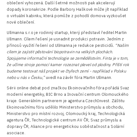
oblečení vyhozená. Další šetrné možnosti pak akcelerují
dopady koronakrize. Podle Barbory Haškové může jít například
o virtuální kabinku, která pomůže z pohodlí domova vyzkoušet
nové oblečení.
Ullmanna s.r.o je rodinný startup, který představil ředitel Martin
Ullmann. Cílem řešení je usnadnit produkci potravin. Jedním z
přínosů využití řešení od Ullmanna je redukce pesticidů
. “Naším
cílem je zajistit pěstování biopotravin na velkých plochách.
Spojujeme informační technologie se zemědělstvím. Finta je v tom,
že učíme stroje pomocí kamer rozeznat plevel od plodiny. Příští rok
budeme testovat náš projekt ve čtyřech zemí - například v Polsku
nebo u nás v Česku,”
uvedl na závěr fóra Martin Ullmann.
Sérii online debat pod značkou Ekoinovačního fóra pořádá Svaz
moderní energetiky, BIC Brno a Inovační centrum Olomouckého
kraje. Generálním partnerem je agentura CzechInvest. Záštitu
Ekoinovačnímu fóru udělilo Ministerstvo průmyslu a obchodu,
Ministerstvo pro místní rozvoj, Olomoucký kraj, Technologická
agentura ČR, Technologické centrum AV ČR, Svaz průmyslu a
dopravy ČR, Aliance pro energetickou soběstačnost a Solární
asociace.