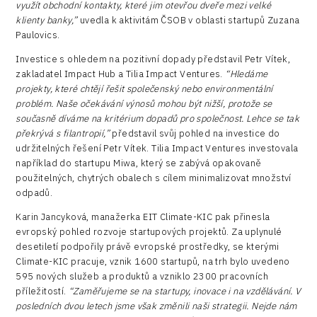
využít obchodní kontakty, které jim otevřou dveře mezi velké
klienty banky,”
uvedla k aktivitám ČSOB v oblasti startupů Zuzana
Paulovics.
Investice s ohledem na pozitivní dopady představil Petr Vítek,
zakladatel Impact Hub a Tilia Impact Ventures.
“Hledáme
projekty, které chtějí řešit společenský nebo environmentální
problém. Naše očekávání výnosů mohou být nižší, protože se
současně díváme na kritérium dopadů pro společnost. Lehce se tak
překrývá s filantropií,”
představil svůj pohled na investice do
udržitelných řešení Petr Vítek. Tilia Impact Ventures investovala
například do startupu Miwa, který se zabývá opakovaně
použitelných, chytrých obalech s cílem minimalizovat množství
odpadů.
Karin Jancyková, manažerka EIT Climate-KIC pak přinesla
evropský pohled rozvoje startupových projektů. Za uplynulé
desetiletí podpořily právě evropské prostředky, se kterými
Climate-KIC pracuje, vznik 1600 startupů, na trh bylo uvedeno
595 nových služeb a produktů a vzniklo 2300 pracovních
příležitostí.
“Zaměřujeme se na startupy, inovace i na vzdělávání. V
posledních dvou letech jsme však změnili naši strategii. Nejde nám