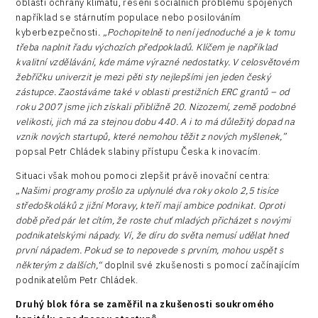
oblasti ochrany klimatu, řešení sociálních problémů spojených
například se stárnutím populace nebo posilováním
kyberbezpečnosti
. „Pochopitelně to není jednoduché a je k tomu
třeba naplnit řadu výchozích předpokladů. Klíčem je například
kvalitní vzdělávání, kde máme výrazné nedostatky. V celosvětovém
žebříčku univerzit je mezi pěti sty nejlepšími jen jeden český
zástupce. Zaostáváme také v oblasti prestižních ERC grantů – od
roku 2007 jsme jich získali přibližně 20. Nizozemí, země podobné
velikosti, jich má za stejnou dobu 440. A i to má důležitý dopad na
vznik nových startupů, které nemohou těžit z nových myšlenek,”
popsal Petr Chládek slabiny přístupu Česka k inovacím.
Situaci však mohou pomoci zlepšit právě inovační centra:
„Našimi programy prošlo za uplynulé dva roky okolo 2,5 tisíce
středoškoláků z jižní Moravy, kteří mají ambice podnikat. Oproti
době před pár let cítím, že roste chuť mladých přicházet s novými
podnikatelskými nápady. Ví, že díru do světa nemusí udělat hned
první nápadem. Pokud se to nepovede s prvním, mohou uspět s
některým z dalších,“
doplnil své zkušenosti s pomocí začínajícím
podnikatelům Petr Chládek.
Druhý blok fóra se zaměřil na zkušenosti soukromého