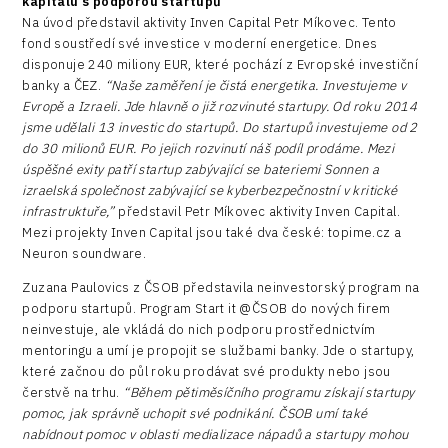
kapitálu s podporou startupů
Na úvod představil aktivity Inven Capital Petr Míkovec. Tento
fond soustředí své investice v moderní energetice. Dnes
disponuje 240 miliony EUR, které pochází z Evropské investiční
banky a ČEZ.
“Naše zaměření je čistá energetika. Investujeme v
Evropě a Izraeli. Jde hlavně o již rozvinuté startupy. Od roku 2014
jsme udělali 13 investic do startupů. Do startupů investujeme od 2
do 30 milionů EUR. Po jejich rozvinutí náš podíl prodáme. Mezi
úspěšné exity patří startup zabývající se bateriemi Sonnen a
izraelská společnost zabývající se kyberbezpečnostní v kritické
infrastruktuře,”
představil Petr Míkovec aktivity Inven Capital.
Mezi projekty Inven Capital jsou také dva české: topime.cz a
Neuron soundware.
Zuzana Paulovics z ČSOB představila neinvestorský program na
podporu startupů. Program Start it @ČSOB do nových firem
neinvestuje, ale vkládá do nich podporu prostřednictvím
mentoringu a umí je propojit se službami banky. Jde o startupy,
které začnou do půl roku prodávat své produkty nebo jsou
čerstvě na trhu.
“Během pětiměsíčního programu získají startupy
pomoc, jak správně uchopit své podnikání. ČSOB umí také
nabídnout pomoc v oblasti medializace nápadů a startupy mohou