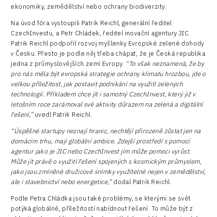
ekonomiky, zemědělství nebo ochrany biodiverzity.
Na úvod fóra vystoupili Patrik Reichl, generální ředitel
CzechInvestu, a Petr Chládek, ředitel inovační agentury JIC.
Patrik Reichl podpořil rozvoj myšlenky Evropské zelené dohody
v Česku. Přesto je podle něj třeba chápat, že je Česká republika
jedna z průmyslovějších zemí Evropy.
“To však neznamená, že by
pro nás měla být evropská strategie ochrany klimatu hrozbou, jde o
velkou příležitost, jak postavit podnikání na využití zelených
technologií. Příkladem chce jít i samotný CzechInvest, který již v
letošním roce zarámoval své aktivity důrazem na zelená a digitální
řešení,”
uvedl Patrik Reichl.
“Úspěšné startupy neznají hranic, nechtějí přirozeně zůstat jen na
domácím trhu, mají globální ambice. Zdejší prostředí s pomocí
agentur jako je JIC nebo CzechInvest jim může pomoci vyrůst.
Může jít právě o využití řešení spojených s kosmickým průmyslem,
jako jsou zmíněné družicové snímky využitelné nejen v zemědělství,
ale i stavebnictví nebo energetice,”
dodal Patrik Reichl.
Podle Petra Chládka jsou také problémy, se kterými se svět
potýká globálně, příležitostí nabídnout řešení. To může být z