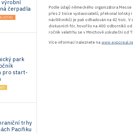
 výrobní
Podle údajů německého organizátora Messe M
lná čerpadla
přes 2 tisíce vystavovatelů, překonal loňský 
ELECTRO
návštěvníků) je pak odhadován na 42 tisíc.
diskusních fór, hovořilo na 400 odborníků od 
ročník veletrhu se v Mnichově uskuteční od 7.
Více informací naleznete na
www.exporeal.n
ický park
ročník
 pro start-
h
R&D
raniční trhy
ách Pacifiku