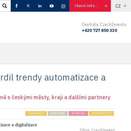
CZ
Hlavní město Praha
Centrála CzechInvestu
+420 727 850 330
rdil trendy automatizace a
ně s českými městy, kraji a dalšími partnery
ZAHRANIČÍ
INVESTICE
NĚMECKO
NEMOVITOSTI
Zdroj: CzechInvest