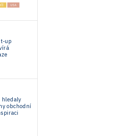
ČÍ
USA
rt-up
vírá
aze
 hledaly
ny obchodní
nspiraci