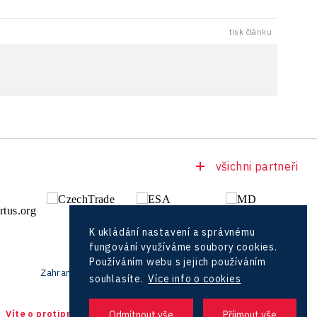
tisk článku
všichni partneři
K ukládání nastavení a správnému
fungování využíváme soubory cookies.
Používáním webu s jejich používáním
Zahraniční zástupci
souhlasíte.
Více info o cookies
Víte o protiprávním jednání?
Centrála