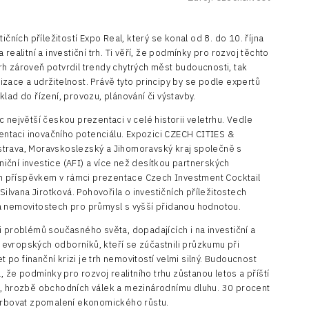
ičních příležitostí Expo Real, který se konal od 8. do 10. října
realitní a investiční trh. Ti věří, že podmínky pro rozvoj těchto
etrh zároveň potvrdil trendy chytrých měst budoucnosti, tak
alizace a udržitelnost. Právě tyto principy by se podle expertů
lad do řízení, provozu, plánování či výstavby.
 největší českou prezentaci v celé historii veletrhu. Vedle
zentaci inovačního potenciálu. Expozici CZECH CITIES &
strava, Moravskoslezský a Jihomoravský kraj společně s
ční investice (AFI) a více než desítkou partnerských
 příspěvkem v rámci prezentace Czech Investment Cocktail
Silvana Jirotková. Pohovořila o investičních příležitostech
a nemovitostech pro průmysl s vyšší přidanou hodnotou.
i problémů současného světa, dopadajících i na investiční a
 a evropských odborníků, kteří se zúčastnili průzkumu při
t po finanční krizi je trh nemovitostí velmi silný. Budoucnost
, že podmínky pro rozvoj realitního trhu zůstanou letos a příští
m, hrozbě obchodních válek a mezinárodnímu dluhu. 30 procent
sorbovat zpomalení ekonomického růstu.