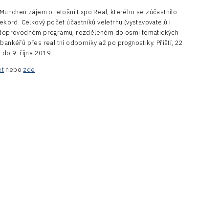
ünchen zájem o letošní Expo Real, kterého se zúčastnilo
rekord. Celkový počet účastníků veletrhu (vystavovatelů i
 V doprovodném programu, rozděleném do osmi tematických
bankéřů přes realitní odborníky až po prognostiky. Příští, 22.
 do 9. října 2019.
et
nebo
zde
.