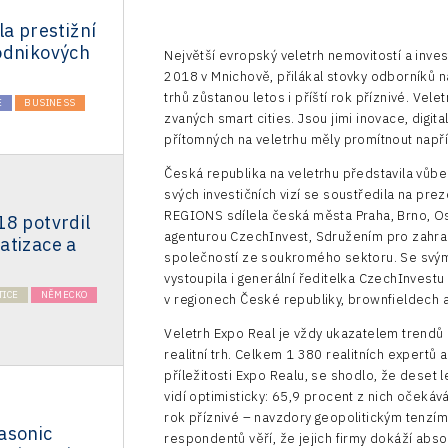
la prestižní
odnikových
Největší evropský veletrh nemovitostí a invest
2018 v Mnichově, přilákal stovky odborníků na 
trhů zůstanou letos i příští rok příznivé. Vel
E
BUSINESS
zvaných smart cities. Jsou jimi inovace, digit
přítomných na veletrhu měly promítnout napřík
Česká republika na veletrhu představila vůbec
svých investičních vizí se soustředila na pre
REGIONS sdílela česká města Praha, Brno, O
18 potvrdil
agenturou CzechInvest, Sdružením pro zahrani
atizace a
společností ze soukromého sektoru. Se svým
vystoupila i generální ředitelka CzechInvestu 
TICE
NĚMECKO
v regionech České republiky, brownfieldech 
Veletrh Expo Real je vždy ukazatelem trendů 
realitní trh. Celkem 1 380 realitních expertů
příležitosti Expo Realu, se shodlo, že deset le
vidí optimisticky: 65,9 procent z nich očekává
rok příznivé – navzdory geopolitickým tenzí
asonic
respondentů věří, že jejich firmy dokáží ab