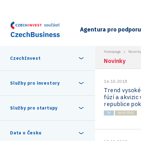
Agentura pro podporu 
Homepage
>
Novink
CzechInvest
Novinky
16.10.2018
O nás
Služby pro investory
Trend vysoké
fúzí a akvizic
Organizační struktura
republice po
30 let CzechInvestu
Statistika investičních projektů
Služby pro startupy
Interní projekty
ČR
INVESTICE
Vedení agentury CzechInvest
Program Digitální Evropa
Investiční pobídky a dotace
Czechia Dealroom
Data o Česku