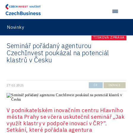
Novinky
TISKOVÁ ZPRÁVA
Seminář pořádaný agenturou
CzechInvest poukázal na potenciál
klastrů v Česku
27.02.2025
ČR
INOVACE
V podnikatelském inovačním centru Hlavního
města Prahy se včera uskutečnil seminář „Jak
využít klastry v podpoře inovací v ČR?“.
Setkání, které pořádala agentura