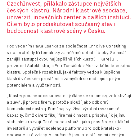
CzechInvest, přilákalo zástupce největších
českých klastrů, Národní klastrové asociace,
univerzit, inovačních center a dalších institucí.
Cílem bylo prodiskutovat současný stav i
budoucnost klastrové scény v Česku.
Pod vedením Pavla Csanka ze společnosti Innolive Consulting
s.r.o. proběhly tři tematicky zaměřené debatní bloky. Seminář
zahájili zástupci dvou nejúspěšnějších klastrů – Karel Bill,
prezident Autoklastru, a Petr Tomášek z Moravského leteckého
klastru. Společně rozebírali, jaké faktory vedou k úspěchu
klastrů v českém prostředí a zamýšleli se nad jejich plným
potenciálem a využitelností.
„Klastry jsou neoddiskutovatelný článek ekonomiky, zefektivňují
a zlevňují provoz firem, protože slouží jako odborný
komunikační nástroj. Pomáhají využívat výrobní i výzkumné
kapacity, čímž diverzifikují firemní činnost a přispívají k jejímu
stabilnímu rozvoji. Také mohou sloužit jako prostředek k lákání
investorů a vytvářet ucelenou platformu pro odběratelsko-
dodavatelské vztahy. A současně jsou pro stát velmi cennými