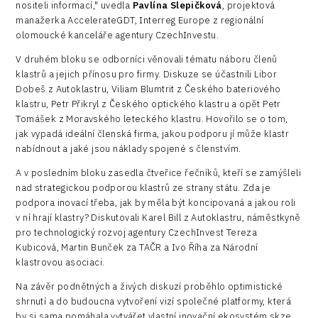
nositeli informací," uvedla
Pavlína Slepičková
, projektová
manažerka AccelerateGDT, Interreg Europe z regionální
olomoucké kanceláře agentury CzechInvestu.
V druhém bloku se odborníci věnovali tématu náboru členů
klastrů a jejich přínosu pro firmy. Diskuze se účastnili Libor
Dobeš z Autoklastru, Viliam Blumtrit z Českého bateriového
klastru, Petr Přikryl z Českého optického klastru a opět Petr
Tomášek z Moravského leteckého klastru. Hovořilo se o tom,
jak vypadá ideální členská firma, jakou podporu jí může klastr
nabídnout a jaké jsou náklady spojené s členstvím.
A v posledním bloku zasedla čtveřice řečníků, kteří se zamýšleli
nad strategickou podporou klastrů ze strany státu. Zda je
podpora inovací třeba, jak by měla být koncipovaná a jakou roli
v ní hrají klastry? Diskutovali Karel Bill z Autoklastru, náměstkyně
pro technologický rozvoj agentury CzechInvest Tereza
Kubicová, Martin Bunček za TAČR a Ivo Říha za Národní
klastrovou asociaci.
Na závěr podnětných a živých diskuzí proběhlo optimistické
shrnutí a do budoucna vytvoření vizí společné platformy, která
by si sama pomáhala vytvářet vlastní inovační ekosystém skze