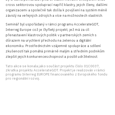
cross sektorovou spoluprací napříč klastry, jejich členy, dalšími
organizacemi a společně tak došla k povýšení na systém méně
závislý na veřejných zdrojích a více na možnostech vlastních.
Seminář byl uspořádaný v rámci programu AccelerateGDT,
Interreg Europe což je čtyřletý projekt, jež má za cíl
přenastavení klastrových politik v partnerských zemích s
důrazem na urychlení přechodu na zelenou a digitální
ekonomiku. Prostřednictvím vzájemné spolupráce a sdílení
zkušeností tak pomáhá primárně malým a středním podnikům
zlepšit jejich konkurenceschopnost a posílit udržitelnost.
Tato akce se konala jako součást projektu číslo 01C0037,
zkratka projektu AccelerateGDT. Projekt je realizován v rámci
programu Interreg EUROPE financovaného z Evropského fondu
pro regionální rozvoj.