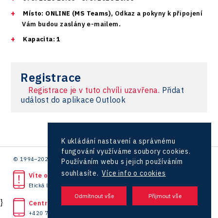
Testing
Zlín
Ullmanna
Konference Potenciál místní ekonomiky 2022
Místo: ONLINE (MS Teams),
Odkaz a pokyny k připojení
Podpora podnikání
Aerospace
Vám budou zaslány e-mailem
.
VisionCraft
Konference Potenciál místní ekonomiky 2021
PPP projekty
City
Kapacita: 1
Hunter Games
Konference Potenciál místní ekonomiky 2019
Průmyslová zóna
Drones
Kaleido
Konference Potenciál místní ekonomiky 2018
Příhraničí
Registrace
Manufacturing
LAM-X
Představení průběžného pokroku projektu
Registrace je v tuto chvíli uzavřena.
Přidat
Společenská odpovědnost
Rail
Pasportizace
událost do aplikace Outlook
Virtual Lab
Technická infrastruktura
Road
Technické vzdělávání
Connectivity
K ukládání nastavení a správnému
Zaměstnanost
fungování využíváme soubory cookies.
Consulting
© 1994–2026 CzechInvest | .
Používáním webu s jejich používáním
Data services
souhlasíte.
Více info o cookies
Víte o protiprávním jednání?
Etická linka
Devices
}
Centrála
Infrastructure
+420 727 850 330