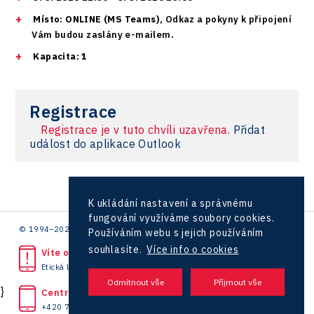
Testing
Zlín
Ullmanna
Konference Potenciál místní ekonomiky 2022
Místo: ONLINE (MS Teams),
Odkaz a pokyny k připojení
Podpora podnikání
Aerospace
Vám budou zaslány e-mailem
.
VisionCraft
Konference Potenciál místní ekonomiky 2021
PPP projekty
City
Kapacita: 1
Hunter Games
Konference Potenciál místní ekonomiky 2019
Průmyslová zóna
Drones
Kaleido
Konference Potenciál místní ekonomiky 2018
Příhraničí
Registrace
Manufacturing
LAM-X
Představení průběžného pokroku projektu
Registrace je v tuto chvíli uzavřena.
Přidat
Společenská odpovědnost
Rail
Pasportizace
událost do aplikace Outlook
Virtual Lab
Technická infrastruktura
Road
Technické vzdělávání
Connectivity
K ukládání nastavení a správnému
Zaměstnanost
fungování využíváme soubory cookies.
Consulting
© 1994–2026 CzechInvest | .
Používáním webu s jejich používáním
Data services
souhlasíte.
Více info o cookies
Víte o protiprávním jednání?
Etická linka
Devices
}
Centrála
Infrastructure
+420 727 850 330