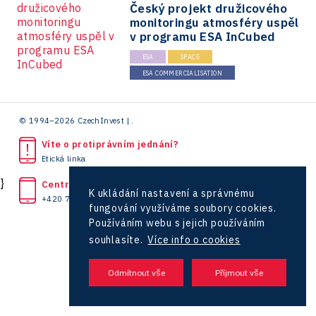
Český projekt družicového
Praha a střední Čechy
Investice v obcích a městech 2023
monitoringu atmosféry uspěl
Kreativní průmysl
v programu ESA InCubed
Ústí nad Labem
Investičně atraktivní region 2019
Marketing
ESA
SPACE
Zlín
Konference Potenciál místní ekonomiky 2022
ESA COMMERCIALISATION
Podpora podnikání
Konference Potenciál místní ekonomiky 2021
PPP projekty
© 1994–2026 CzechInvest | .
Konference Potenciál místní ekonomiky 2019
Průmyslová zóna
Víte o protiprávním jednání?
Konference Potenciál místní ekonomiky 2018
Příhraničí
Etická linka
Představení průběžného pokroku projektu
}
Centrála
Společenská odpovědnost
K ukládání nastavení a správnému
Pasportizace
+420 727 850 330
fungování využíváme soubory cookies.
Technická infrastruktura
Používáním webu s jejich používáním
souhlasíte.
Více info o cookies
Technické vzdělávání
Zaměstnanost