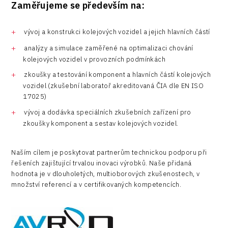
Zaměřujeme se především na:
R&D
vývoj a konstrukci kolejových vozidel a jejich hlavních částí
Security
analýzy a simulace zaměřené na optimalizaci chování
Vehicles
kolejových vozidel v provozních podmínkách
zkoušky a testování komponent a hlavních částí kolejových
vozidel (zkušební laboratoř akreditovaná ČIA dle EN ISO
17025)
vývoj a dodávka speciálních zkušebních zařízení pro
zkoušky komponent a sestav kolejových vozidel.
Naším cílem je poskytovat partnerům technickou podporu při
řešeních zajištující trvalou inovaci výrobků. Naše přidaná
hodnota je v dlouholetých, multioborových zkušenostech, v
množství referencí a v certifikovaných kompetencích.