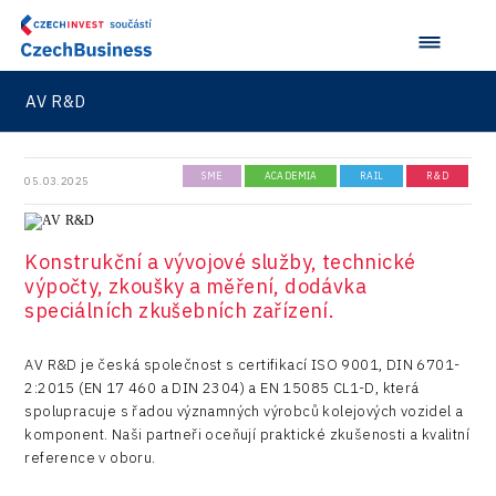
Aerospace
VisionCraft
Konference Potenciál místní ekonomiky 2021
PPP projekty
City
Hunter Games
Konference Potenciál místní ekonomiky 2019
Průmyslová zóna
Drones
AV R&D
Kaleido
Konference Potenciál místní ekonomiky 2018
Příhraničí
Manufacturing
LAM-X
Představení průběžného pokroku projektu
Společenská odpovědnost
SME
ACADEMIA
RAIL
R&D
05.03.2025
Rail
Pasportizace
Virtual Lab
Technická infrastruktura
Road
Technické vzdělávání
Konstrukční a vývojové služby, technické
Connectivity
výpočty, zkoušky a měření, dodávka
Zaměstnanost
speciálních zkušebních zařízení.
Consulting
Data services
AV R&D je česká společnost s certifikací ISO 9001, DIN 6701-
2:2015 (EN 17 460 a DIN 2304) a EN 15085 CL1-D, která
Devices
spolupracuje s řadou významných výrobců kolejových vozidel a
komponent. Naši partneři oceňují praktické zkušenosti a kvalitní
Infrastructure
reference v oboru.
Logic/MaaS