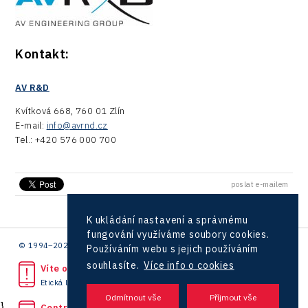
Kontakt:
AV R&D
Kvítková 668, 760 01 Zlín
E-mail:
info@avrnd.cz
Tel.: +420 576 000 700
poslat e-mailem
K ukládání nastavení a správnému
fungování využíváme soubory cookies.
© 1994–2026 CzechInvest | .
Používáním webu s jejich používáním
souhlasíte.
Více info o cookies
Víte o protiprávním jednání?
Etická linka
}
Centrála