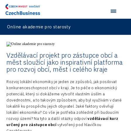
Online akademie pro starosty
Vzdělávací projekt pro zástupce obcí a
měst sloužící jako inspirativní platforma
pro rozvoj obcí, měst i celého kraje
Rozvoj lokální ekonomiky je jeden ze způsobů, jak posilovat
konkurenceschopnost obcí v kraji. Je to péče o ekonomický
potenciál, který si dokážeme vytvořit vlastním úsilím a
dovednostmi, a to takovým způsobem, aby byl využívám v dané
lokalitě ku prospěchu jejich obyvatel. Jaké faktory ovlivňují
lokální ekonomiku? Co vše je potřeba zohlednit při budoucím
rozvoji území? Na tyto a další otázky odpoví
vzdělávací kurz
určený pro zástupce obcí
vytvořený pod hlavičkou
CzechInvestu.