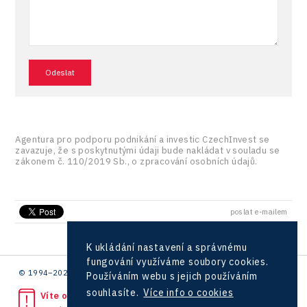
Agentura pro podporu podnikání a investic CzechInvest se
zavazuje, že s poskytnutými údaji bude nakládat v souladu se
zákonem č. 110/2019 Sb., o zpracování osobních údajů.
poslat e-mailem
K ukládání nastavení a správnému
fungování využíváme soubory cookies.
© 1994–2026 CzechInvest | .
Používáním webu s jejich používáním
souhlasíte.
Více info o cookies
Víte o protiprávním jednání?