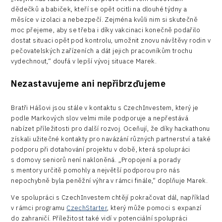
dědečků a babiček, kteří se opět ocitli na dlouhé týdny a
měsíce v izolaci a nebezpečí. Zejména kvůli nim si skutečně
moc přejeme, aby se třeba i díky vakcinaci konečně podařilo
dostat situaci opět pod kontrolu, umožnit znovu návštěvy rodin v
pečovatelských zařízeních a dát jejich pracovníkům trochu
vydechnout,“ doufá v lepší vývoj situace Marek.
Nezastavujeme ani nepřibrzďujeme
Bratři Hášovi jsou stále v kontaktu s CzechInvestem, který je
podle Markových slov velmi mile podporuje a nepřestává
nabízet příležitosti pro další rozvoj. Oceňují, že díky hackathonu
získali užitečné kontakty pro navázání různých partnerství a také
podporu při dotahování projektu v době, která spolupráci
s domovy seniorů není nakloněná. „Propojení a porady
s mentory určitě pomohly a největší podporou pro nás
nepochybně byla peněžní výhra v rámci finále,“ doplňuje Marek.
Ve spolupráci s CzechInvestem chtějí pokračovat dál, například
v rámci programu
CzechStarter
, který může pomoci s expanzí
do zahraničí. Příležitost také vidí v potenciální spolupráci