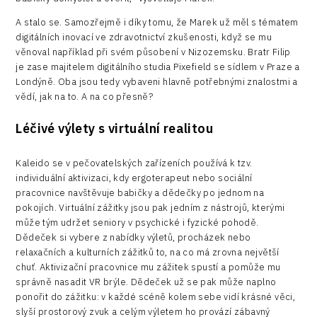
A stalo se. Samozřejmě i díky tomu, že Marek už měl s tématem
digitálních inovací ve zdravotnictví zkušenosti, když se mu
věnoval například při svém působení v Nizozemsku. Bratr Filip
je zase majitelem digitálního studia Pixefield se sídlem v Praze a
Londýně. Oba jsou tedy vybaveni hlavně potřebnými znalostmi a
vědí, jak na to. A na co přesně?
Léčivé výlety s virtuální realitou
Kaleido se v pečovatelských zařízeních používá k tzv.
individuální aktivizaci, kdy ergoterapeut nebo sociální
pracovnice navštěvuje babičky a dědečky po jednom na
pokojích. Virtuální zážitky jsou pak jedním z nástrojů, kterými
může tým udržet seniory v psychické i fyzické pohodě.
Dědeček si vybere z nabídky výletů, procházek nebo
relaxačních a kulturních zážitků to, na co má zrovna největší
chuť. Aktivizační pracovnice mu zážitek spustí a pomůže mu
správně nasadit VR brýle. Dědeček už se pak může naplno
ponořit do zážitku: v každé scéně kolem sebe vidí krásné věci,
slyší prostorový zvuk a celým výletem ho provází zábavný