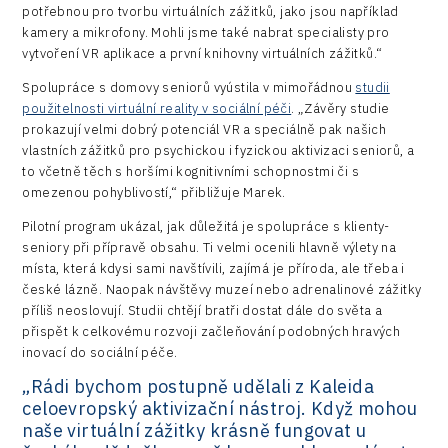
potřebnou pro tvorbu virtuálních zážitků, jako jsou například
kamery a mikrofony. Mohli jsme také nabrat specialisty pro
vytvoření VR aplikace a první knihovny virtuálních zážitků.“
Spolupráce s domovy seniorů vyústila v mimořádnou
studii
použitelnosti virtuální reality v sociální péči
. „Závěry studie
prokazují velmi dobrý potenciál VR a speciálně pak našich
vlastních zážitků pro psychickou i fyzickou aktivizaci seniorů, a
to včetně těch s horšími kognitivními schopnostmi či s
omezenou pohyblivostí,“ přibližuje Marek.
Pilotní program ukázal, jak důležitá je spolupráce s klienty-
seniory při přípravě obsahu. Ti velmi ocenili hlavně výlety na
místa, která kdysi sami navštívili, zajímá je příroda, ale třeba i
české lázně. Naopak návštěvy muzeí nebo adrenalinové zážitky
příliš neoslovují. Studii chtějí bratři dostat dále do světa a
přispět k celkovému rozvoji začleňování podobných hravých
inovací do sociální péče.
„Rádi bychom postupně udělali z Kaleida
celoevropský aktivizační nástroj. Když mohou
naše virtuální zážitky krásně fungovat u