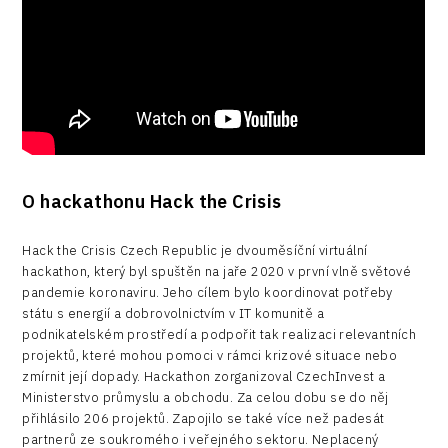
O hackathonu Hack the Crisis
Hack the Crisis Czech Republic je dvouměsíční virtuální
hackathon, který byl spuštěn na jaře 2020 v první vlně světové
pandemie koronaviru. Jeho cílem bylo koordinovat potřeby
státu s energií a dobrovolnictvím v IT komunitě a
podnikatelském prostředí a podpořit tak realizaci relevantních
projektů, které mohou pomoci v rámci krizové situace nebo
zmírnit její dopady. Hackathon zorganizoval CzechInvest a
Ministerstvo průmyslu a obchodu. Za celou dobu se do něj
přihlásilo 206 projektů. Zapojilo se také více než padesát
partnerů ze soukromého i veřejného sektoru. Neplacený