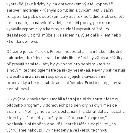
vypravěč, jako kdyby byl na opravdovém výletě. Vypravěč
zároveň motivuje k různým pohybům a cvikům. Aktivizační
terapeutka pak s dědečkem celý zážitek pořádně probere, ptá
se ho na to, co na výletě viděl, jaké měl pocity, jaké se mu
vybavily vzpomínky a kam by se chtěl vypravit příště. Po
dezinfekci VR brýlí může s Kaleidem na výlet další klient nebo
klientka domova.
Důležité je, že Marek s Filipem nespoléhají na nějaké náhodné
nahrávky, které by se snad mohly líbit. Všechny výlety a zážitky
připravují sami tak, aby byly vhodné pro seniory, kteří se
s novými technologiemi třeba nikdy nesetkali. Návrhy pak testují
s desítkami zařízení, respektive s jejich aktivizačními
pracovníky a také s babičkami a dědečky. Prostě chtějí, aby se
senioři bavili.
Díky výhře v hackathonu mohli nástroj Kaleido spustit formou
pilotního programu v domovech pro seniory na čtyři měsíce
zdarma. „Mohli jsme se tak dostat na trh a sbírat data v rozsahu,
který by určitě nebyl možný bez této finanční injekce,“
pochvaluje si úspěch v soutěži Marek Háša a doplňuje: „Za
výhru jsme nakoupili VR headsety a veškerou techniku