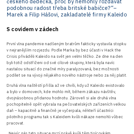
českého dědečka, proč by nemohly rozdávat
podobnou radost třeba britské babičce?“–
Marek a Filip Hášovi, zakladatelé firmy Kaleido
S covidem v zádech
První vlna pandemie nadšeným bratrům fakticky vystavila stopku
v nejranějším rozjezdu. Podle Marka by bez účasti v Hack the
Crisis přiváděli Kaleido na svět jen velmi těžko. Ze dne na den
byli totiž odstřiženi od své cílové skupiny, která byla navíc
nastalou situací do značné míry paralyzovaná, bez možnosti
podílet se na vývoji nějakého nového nástroje nebo za něj platit.
Druhá vlna naštěstí přišla až ve chvíli, kdy už Kaleido existovalo
a bylo v domovech, kde mohlo mít, během zákazu návštěv,
dvojnásobnou přidanou hodnotu. Zároveň si ale druhá vlna
pochopitelně opět vybrala na pečovatelských zařízeních velkou
daň – kapacitně a finančně je vyčerpala, někteří účastníci
pilotního programu tak s Kaleidem kvůli nákaze nemohli vůbec
pracovat.
„Nejvíc nás tato situace mrzí právě kvůli těm tisícovkám