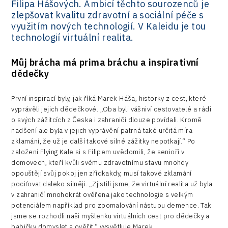
Filipa Hášových. Ambicí těchto sourozenců je
zlepšovat kvalitu zdravotní a sociální péče s
využitím nových technologií. V Kaleidu je tou
technologií virtuální realita.
Můj brácha má prima bráchu a inspirativní
dědečky
První inspirací byly, jak říká Marek Háša, historky z cest, které
vyprávěli jejich dědečkové. „Oba byli vášniví cestovatelé a rádi
o svých zážitcích z Česka i zahraničí dlouze povídali. Kromě
nadšení ale byla v jejich vyprávění patrná také určitá míra
zklamání, že už je další takové silné zážitky nepotkají.“ Po
založení Flying Kale si s Filipem uvědomili, že senioři v
domovech, kteří kvůli svému zdravotnímu stavu mnohdy
opouštějí svůj pokoj jen zřídkakdy, musí takové zklamání
pociťovat daleko silněji. „Zjistili jsme, že virtuální realita už byla
v zahraničí mnohokrát ověřena jako technologie s velkým
potenciálem například pro zpomalování nástupu demence. Tak
jsme se rozhodli naši myšlenku virtuálních cest pro dědečky a
babičky domyslet a ověřit,“ vysvětluje Marek.