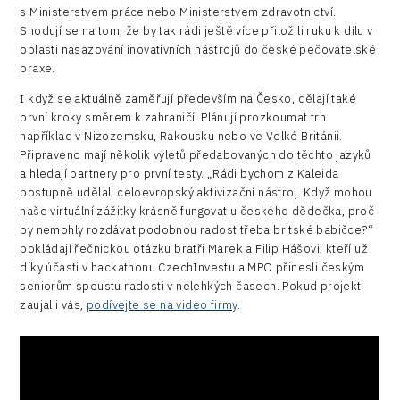
s Ministerstvem práce nebo Ministerstvem zdravotnictví.
Shodují se na tom, že by tak rádi ještě více přiložili ruku k dílu v
oblasti nasazování inovativních nástrojů do české pečovatelské
praxe.
I když se aktuálně zaměřují především na Česko, dělají také
první kroky směrem k zahraničí. Plánují prozkoumat trh
například v Nizozemsku, Rakousku nebo ve Velké Británii.
Připraveno mají několik výletů předabovaných do těchto jazyků
a hledají partnery pro první testy. „Rádi bychom z Kaleida
postupně udělali celoevropský aktivizační nástroj. Když mohou
naše virtuální zážitky krásně fungovat u českého dědečka, proč
by nemohly rozdávat podobnou radost třeba britské babičce?“
pokládají řečnickou otázku bratři Marek a Filip Hášovi, kteří už
díky účasti v hackathonu CzechInvestu a MPO přinesli českým
seniorům spoustu radosti v nelehkých časech. Pokud projekt
zaujal i vás,
podívejte se na video firmy
.