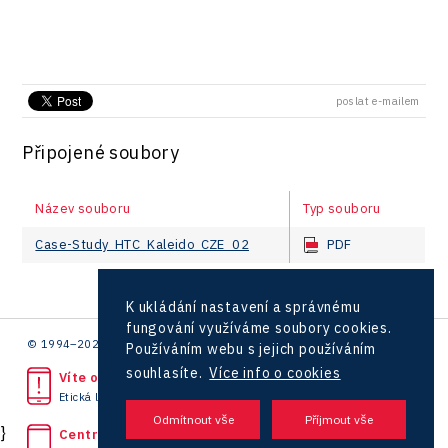
poslat e-mailem
Připojené soubory
Název souboru
Typ souboru
Case-Study_HTC_Kaleido_CZE_02
PDF
K ukládání nastavení a správnému
fungování využíváme soubory cookies.
© 1994–2026 CzechInvest | .
Používáním webu s jejich používáním
souhlasíte.
Více info o cookies
Víte o protiprávním jednání?
Etická linka
}
Centrála