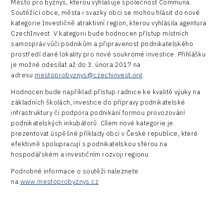
Město pro byznys, kterou vyhlašuje společnost Communa.
Soutěžící obce, města i svazky obcí se mohou hlásit do nové
Infrastructure
kategorie Investičně atraktivní region, kterou vyhlásila agentura
CzechInvest. V kategorii bude hodnocen přístup místních
Logic/MaaS
samospráv vůči podnikům a připravenost podnikatelského
prostředí dané lokality pro nové soukromé investice. Přihlášku
R&D
je možné odesílat až do 3. února 2017 na
adresu
mestoprobyznys@czechinvest.org
.
Security
Hodnocen bude například přístup radnice ke kvalitě výuky na
Vehicles
základních školách, investice do přípravy podnikatelské
infrastruktury či podpora podnikání formou provozování
podnikatelských inkubátorů. Cílem nové kategorie je
prezentovat úspěšné příklady obcí v České republice, které
efektivně spolupracují s podnikatelskou sférou na
hospodářském a investičním rozvoji regionu.
Podrobné informace o soutěži naleznete
na
www.mestoprobyznys.cz