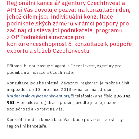
Regionální kancelář agentury CzechInvest a
R&D
API si Vás dovoluje pozvat na konzultační den,
jehož cílem jsou individuální konzultace
Security
podnikatelských záměrů v rámci podpory pro
začínající i stávající podnikatele, programů
Vehicles
z OP Podnikání a inovace pro
konkurenceschopnost či konzultace k podpoře
exportu a služeb CzechInvestu.
Přítomni budou zástupci agentur CzechInvest, Agentury pro
podnikání a inovace a CzechTrade.
Konzultace jsou bezplatné. Závaznou registraci je možné učinit
nejpozději do 10. prosince 2018 e-mailem na adresu
hradeckralove@czechinvest.org
či telefonicky na číslo
296 342
951
. V emailové registraci, prosím, uveďte jméno, název
společnosti a kontakt na Vás.
Konkrétní hodina konzultace Vám bude potvrzena ze strany
regionální kanceláře.