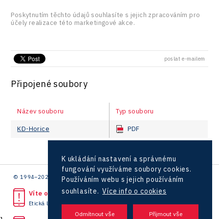
Poskytnutím těchto údajů souhlasíte s jejich zpracováním pro
účely realizace této marketingové akce.
poslat e-mailem
Připojené soubory
Název souboru
Typ souboru
KD-Horice
PDF
K ukládání nastavení a správnému
fungování využíváme soubory cookies.
© 1994–2026 CzechInvest | .
Používáním webu s jejich používáním
souhlasíte.
Více info o cookies
Víte o protiprávním jednání?
Etická linka