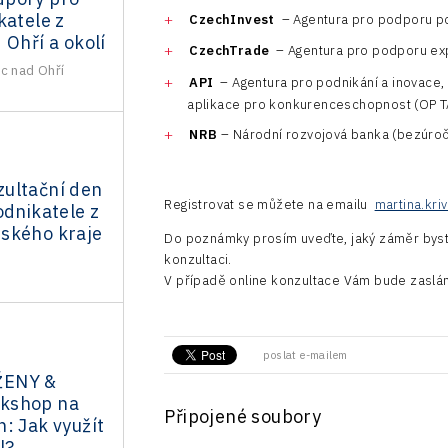
katele z
CzechInvest
– Agentura pro podporu pod
 Ohří a okolí
CzechTrade
– Agentura pro podporu ex
c nad Ohří
API
– Agentura pro podnikání a inovace, 
aplikace pro konkurenceschopnost (OP 
NRB
– Národní rozvojová banka (bezúroč
ultační den
Registrovat se můžete na emailu
martina.kr
odnikatele z
ského kraje
Do poznámky prosím uveďte, jaký záměr byste 
konzultaci.
V případě online konzultace Vám bude zaslá
poslat e-mailem
ŽENY &
kshop na
Připojené soubory
: Jak využít
l?