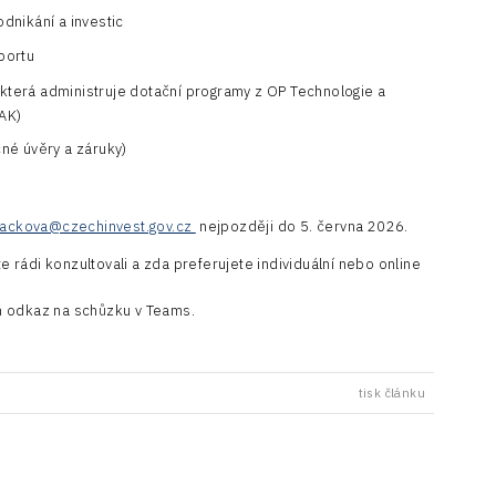
nikání a investic
portu
která administruje dotační programy z OP Technologie a
TAK)
né úvěry a záruky)
ivackova@czechinvest.gov.cz
nejpozději do 5. června 2026.
rádi konzultovali a zda preferujete individuální nebo online
n odkaz na schůzku v Teams.
tisk článku