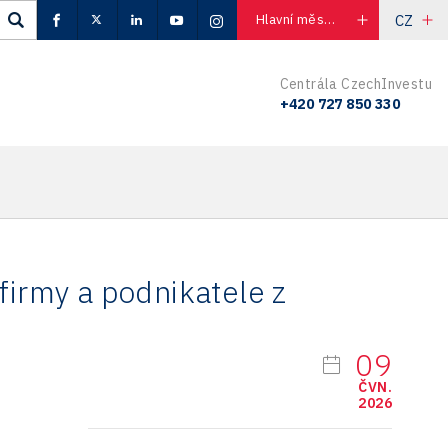
CZ
Hlavní město Praha
Centrála CzechInvestu
+420 727 850 330
firmy a podnikatele z
09
ČVN.
2026