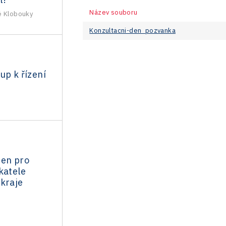
Název souboru
é Klobouky
Konzultacni-den_pozvanka
up k řízení
den pro
katele
 kraje