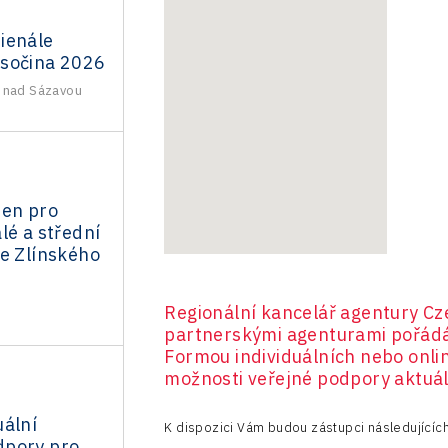
ienále
sočina 2026
 nad Sázavou
den pro
lé a střední
ze Zlínského
Regionální kancelář agentury Cz
partnerskými agenturami pořádá 
Formou individuálních nebo onli
možnosti veřejné podpory aktuál
uální
K dispozici Vám budou zástupci následujícíc
dpory pro