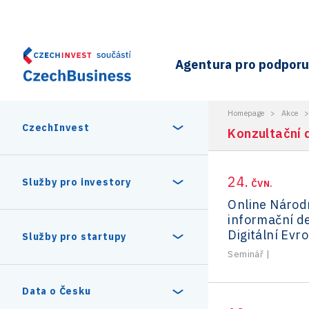
Agentura pro podporu 
Homepage
>
Akce
CzechInvest
Konzultační d
24.
O nás
Služby pro investory
ČVN.
Online Národ
informační d
Organizační struktura
30 let CzechInvestu
Digitální Evr
Statistika investičních projektů
Služby pro startupy
Interní projekty
Seminář
|
Vedení agentury CzechInvest
Program Digitální Evropa
Investiční pobídky a dotace
Czechia Dealroom
Data o Česku