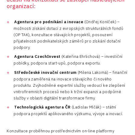
organizací:
Agentura pro podnikání a inovace
(Ondřej Koníček) –
možnosti získání dotací z evropských strukturálních fondů
(OP TAK), konzultace stávajících projektů, posouzení
přijatelnosti podnikatelských záměrů pro získání dotační
podpory.
Agentura CzechInvest
(Kateřina Ehrlichová) – investiční
pobídky, podpora start-upů, podpora exportu.
Středočeské inovační centrum
(Milena Lakomá) – finanční
podpora zaměřená na inovace stávajícího či nového
produktu. Zvýhodněné expertní služby vedoucí ke zlepšení
vnitrofiremních procesů nebo k tržní expanzi a podpůrné
služby v oblasti digitální transformace firmy.
Technologická agentura ČR
(Ladislav Mlčák) – státní
podpora projektů aplikovaného výzkumu, vývoje a inovací.
Konzultace proběhnou prostřednictvím on-line platformy