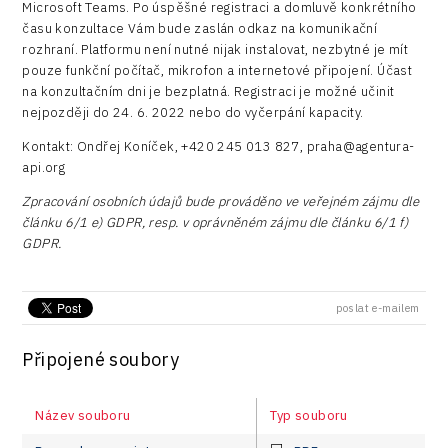
Microsoft Teams. Po úspěšné registraci a domluvě konkrétního
času konzultace Vám bude zaslán odkaz na komunikační
rozhraní. Platformu není nutné nijak instalovat, nezbytné je mít
pouze funkční počítač, mikrofon a internetové připojení. Účast
na konzultačním dni je bezplatná. Registraci je možné učinit
nejpozději do 24. 6. 2022 nebo do vyčerpání kapacity.
Kontakt: Ondřej Koníček, +420 245 013 827, praha@agentura-
api.org
Zpracování osobních údajů bude prováděno ve veřejném zájmu dle
článku 6/1 e) GDPR, resp. v oprávněném zájmu dle článku 6/1 f)
GDPR.
poslat e-mailem
Připojené soubory
Název souboru
Typ souboru