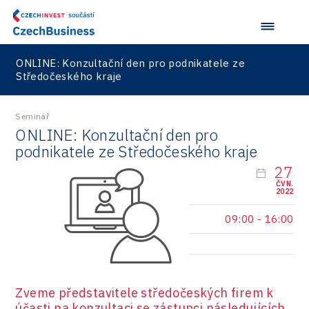
Road
Technické vzdělávání
Connectivity
Zaměstnanost
Consulting
ONLINE: Konzultační den pro podnikatele ze
Středočeského kraje
Data services
Devices
Seminář
ONLINE: Konzultační den pro
Infrastructure
podnikatele ze Středočeského kraje
27
Logic/MaaS
ČVN.
2022
R&D
09:00
-
16:00
Security
Vehicles
Zveme představitele středočeských firem k
účasti na konzultaci se zástupci následujících