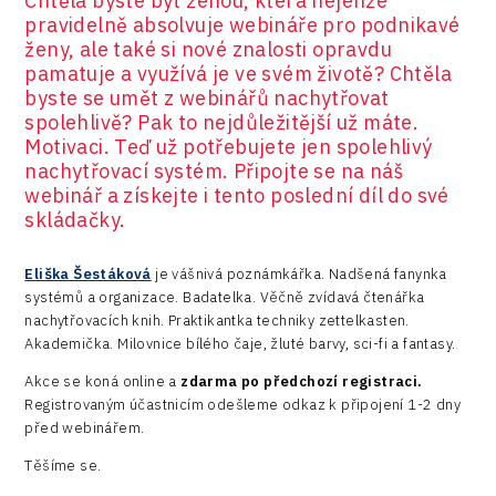
Chtěla byste být ženou, která nejenže
Devices
pravidelně absolvuje webináře pro podnikavé
ženy, ale také si nové znalosti opravdu
Infrastructure
pamatuje a využívá je ve svém životě? Chtěla
byste se umět z webinářů nachytřovat
Logic/MaaS
spolehlivě? Pak to nejdůležitější už máte.
Motivaci. Teď už potřebujete jen spolehlivý
R&D
nachytřovací systém. Připojte se na náš
Security
webinář a získejte i tento poslední díl do své
skládačky.
Vehicles
Eliška Šestáková
je vášnivá poznámkářka. Nadšená fanynka
systémů a organizace. Badatelka. Věčně zvídavá čtenářka
nachytřovacích knih. Praktikantka techniky zettelkasten.
Akademička. Milovnice bílého čaje, žluté barvy, sci-fi a fantasy.
Akce se koná online a
zdarma po předchozí registraci.
Registrovaným účastnicím odešleme odkaz k připojení 1-2 dny
před webinářem.
Těšíme se.