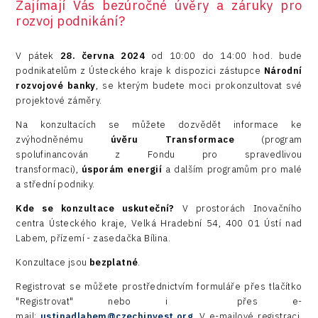
Zajímají Vás bezúročné úvěry a záruky pro
rozvoj podnikání?
Devices
Infrastructure
V pátek
28. června 2024
od 10:00 do 14:00 hod. bude
podnikatelům z Ústeckého kraje k dispozici zástupce
Národní
Logic/MaaS
rozvojové banky
, se kterým budete moci prokonzultovat své
projektové záměry.
R&D
Na konzultacích se můžete dozvědět informace ke
Security
zvýhodněnému
úvěru Transformace
(program
spolufinancován z Fondu pro spravedlivou
Vehicles
transformaci),
úsporám energií
a dalším programům pro malé
a střední podniky.
Kde se konzultace uskuteční?
V prostorách Inovačního
centra
Ústeckého kraje, Velká Hradební 54, 400 01 Ústí nad
Labem, přízemí - zasedačka Bílina.
Konzultace jsou
bezplatné
.
Registrovat se můžete prostřednictvím formuláře přes tlačítko
"Registrovat" nebo i přes e-
mail:
ustinadlabem@czechinvest.org
. V e-mailové registraci,