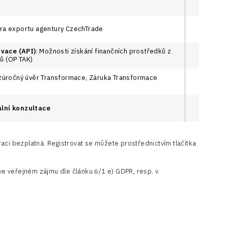
ra exportu agentury CzechTrade
ovace (API)
: Možnosti získání finančních prostředků z
ů (OP TAK)
zúročný úvěr Transformace, Záruka Transformace
ální konzultace
raci bezplatná. Registrovat se můžete prostřednictvím tlačítka
e veřejném zájmu dle článku 6/1 e) GDPR, resp. v