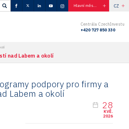
CZ
Hlavní město Praha
Centrála CzechInvestu
+420 727 850 330
kolí
stí nad Labem a okolí
rogramy podpory pro firmy a
ad Labem a okolí
28
KVĚ.
2026