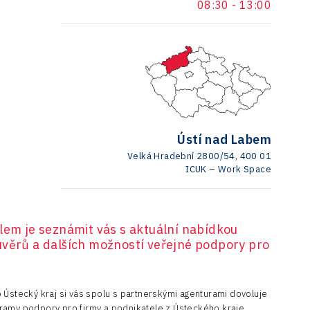
08:30
-
13:00
Ústí nad Labem
Velká Hradební 2800/54, 400 01
ICUK – Work Space
lem je seznámit vás s aktuální nabídkou
úvěrů a dalších možností veřejné podpory pro
 Ústecký kraj si vás spolu s partnerskými agenturami dovoluje
ramy podpory pro firmy a podnikatele z Ústeckého kraje.