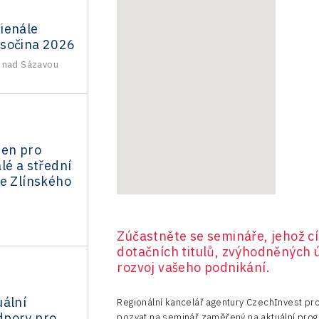
ienále
sočina 2026
 nad Sázavou
den pro
lé a střední
ze Zlínského
Zúčastněte se semináře, jehož cí
dotačních titulů, zvýhodněných 
rozvoj vašeho podnikání.
uální
Regionální kancelář agentury CzechInvest pro
dpory pro
pozvat na seminář zaměřený na aktuální prog