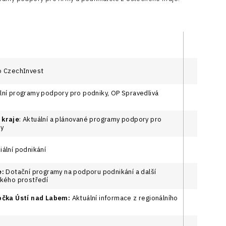
vo CzechInvest
ální programy podpory pro podniky, OP Spravedlivá
 kraje
: Aktuální a plánované programy podpory pro
ky
ální podnikání
e:
Dotační programy na podporu podnikání a další
kého prostředí
očka Ústí nad Labem:
Aktuální informace z regionálního