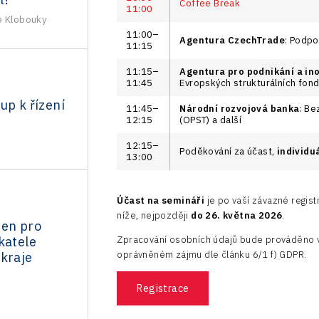
Coffee Break
11:00
é Klobouky
11:00–
Agentura CzechTrade
: Podpo
11:15
11:15–
Agentura pro podnikání a in
11:45
Evropských strukturálních fond
up k řízení
11:45–
Národní rozvojová banka
: Be
12:15
(OPST) a další
12:15–
Poděkování za účast,
individu
13:00
Účast na semináři
je po vaší závazné regist
níže, nejpozději
do 26. května 2026
.
den pro
katele
Zpracování osobních údajů bude prováděno v
oprávněném zájmu dle článku 6/1 f) GDPR.
 kraje
Registrace