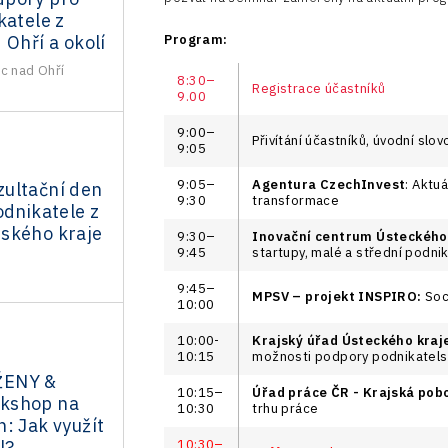
katele z
 Ohří a okolí
Program:
c nad Ohří
8:30–
Registrace účastníků
9.00
9:00–
Přivítání účastníků, úvodní slo
9:05
9:05–
Agentura CzechInvest
: Aktu
ultační den
9:30
transformace
odnikatele z
ského kraje
9:30–
Inovační centrum Ústeckého
9:45
startupy, malé a střední podni
9:45–
MPSV – projekt INSPIRO:
Soci
10:00
10:00-
Krajský úřad Ústeckého kraj
10:15
možnosti podpory podnikatels
ŽENY &
10:15–
Úřad práce ČR - Krajská pob
kshop na
10:30
trhu práce
: Jak využít
10:30–
l?