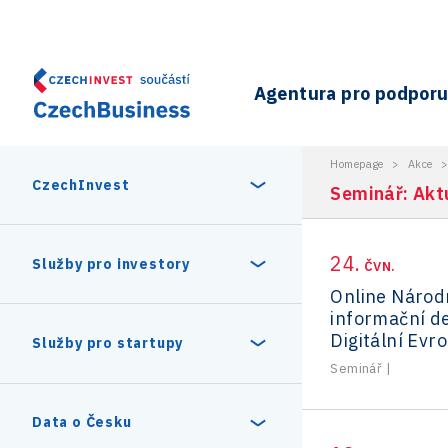
Agentura pro podporu 
Homepage
>
Akce
CzechInvest
Seminář: Akt
24.
O nás
Služby pro investory
ČVN.
Online Národ
informační d
Organizační struktura
30 let CzechInvestu
Digitální Evr
Statistika investičních projektů
Služby pro startupy
Interní projekty
Seminář
|
Vedení agentury CzechInvest
Program Digitální Evropa
Investiční pobídky a dotace
Czechia Dealroom
Data o Česku