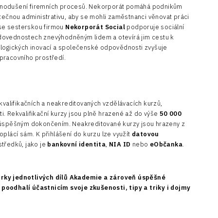
dnodušení firemních procesů. Nekorporát pomáhá podnikům
ytečnou administrativu, aby se mohli zaměstnanci věnovat práci
se sesterskou firmou
Nekorporát Social
podporuje sociální
ch dovednostech znevýhodněným lidem a otevírá jim cestu k
ologických inovací a společenské odpovědnosti zvyšuje
o pracovního prostředí.
kvalifikačních a neakreditovaných vzdělávacích kurzů,
. Rekvalifikační kurzy jsou plně hrazené až do výše
50 000
o úspěšným dokončením. Neakreditované kurzy jsou hrazeny z
plácí sám. K přihlášení do kurzu lze využít
datovou
středků, jako je
bankovní identita
,
NIA ID
nebo
eObčanka
.
orky jednotlivých dílů Akademie a zároveň úspěšné
poodhalí účastnicím svoje zkušenosti, tipy a triky i dojmy