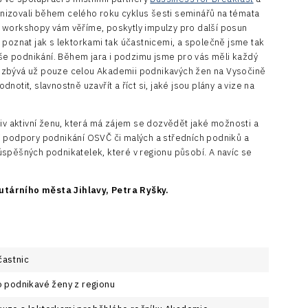
ganizovali během celého roku cyklus šesti seminářů na témata
 workshopy vám věříme, poskytly impulzy pro další posun
 poznat jak s lektorkami tak účastnicemi, a společně jsme tak
vaše podnikání. Během jara i podzimu jsme pro vás měli každý
 zbývá už pouze celou Akademii podnikavých žen na Vysočině
otit, slavnostně uzavřít a říct si, jaké jsou plány a vize na
liv aktivní ženu, která má zájem se dozvědět jaké možnosti a
asti podpory podnikání OSVČ či malých a středních podniků a
spěšných podnikatelek, které v regionu působí. A navíc se
utárního města Jihlavy, Petra Ryšky.
častnic
ro podnikavé ženy z regionu