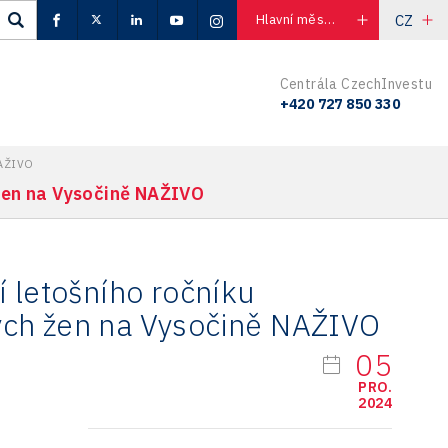
CZ
Hlavní město Praha
Centrála CzechInvestu
+420 727 850 330
NAŽIVO
žen na Vysočině NAŽIVO
í letošního ročníku
ch žen na Vysočině NAŽIVO
05
PRO.
2024