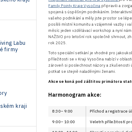
Family Pointy Kraje Vysočina
připravili a zor
spojená s úspěšným podnikáním. Interaktivní
vašeho podnikání a měly jste prostor se lépe
posílili místní komunitu a vzájemné vazby i 
měsíc jeden vzdělávací workshop a nyní nám
NAŽIVO pro letošní rok společně shrnout, zhodn
iving Labu
rok 2025.
é firmy
Toto speciální setkání je vhodné pro jakouko
příležitosti se v Kraji Vysočina nabízí v obl
zároveň si poslechnout názory a zkušenosti ú
potkat se stejně naladěnými ženami.
Akce se koná pod záštitou primátora stat
ory
Harmonogram akce:
ském kraji
8:30–⁠⁠⁠⁠⁠⁠9:00
Příchod a registrace ú
9:00–⁠⁠⁠⁠⁠⁠10:00
Veletrh příležitostí p