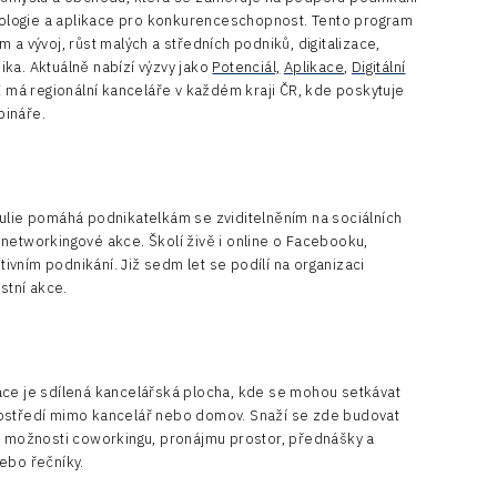
ologie a aplikace pro konkurenceschopnost. Tento program
 a vývoj, růst malých a středních podniků, digitalizace,
ka. Aktuálně nabízí výzvy jako
Potenciál,
Aplikace
,
Digitální
I má regionální kanceláře v každém kraji ČR, kde poskytuje
bináře.
Julie pomáhá podnikatelkám se zviditelněním na sociálních
networkingové akce. Školí živě i online o Facebooku,
vním podnikání. Již sedm let se podílí na organizaci
stní akce.
ce je sdílená kancelářská plocha, kde se mohou setkávat
í prostředí mimo kancelář nebo domov. Snaží se zde budovat
zí možnosti coworkingu, pronájmu prostor, přednášky a
ebo řečníky.