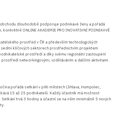
 a obchodu dlouhodobě podporuje podnikavé ženy a pořádá
ice, konkrétně ONLINE AKADEMIE PRO INOVATIVNÍ PODNIKAVÉ
atelského prostřed v ČR a především technologických
v sedmi klíčových sektorech prostřednictvím projektem
podnikatelské prostředí a díky svému regionální zastoupení
rostředí networkingovými, vzděláváním a dalšími aktivitami.
očina pořádá setkání v pěti městech (Jihlava, Humpolec,
otkává 15 až 25 podnikatelů. Každý účastník má možnost
dy. Setkání trvá 3 hodiny a účastní se na něm minimálně 5 nových
ty.