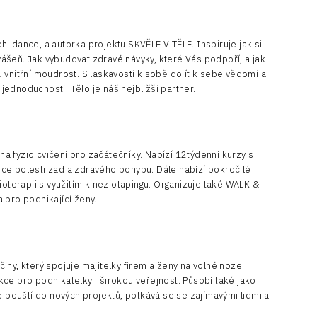
i dance, a autorka projektu SKVĚLE V TĚLE. Inspiruje jak si
 vášeň. Jak vybudovat zdravé návyky, které Vás podpoří, a jak
 vnitřní moudrost. S laskavostí k sobě dojít k sebe vědomí a
 jednoduchosti. Tělo je náš nejbližší partner.
 fyzio cvičení pro začátečníky. Nabízí 12týdenní kurzy s
ce bolesti zad a zdravého pohybu. Dále nabízí pokročilé
ioterapii s využitím kineziotapingu. Organizuje také WALK &
 pro podnikající ženy.
činy
, který spojuje majitelky firem a ženy na volné noze.
ce pro podnikatelky i širokou veřejnost. Působí také jako
e pouští do nových projektů, potkává se se zajímavými lidmi a