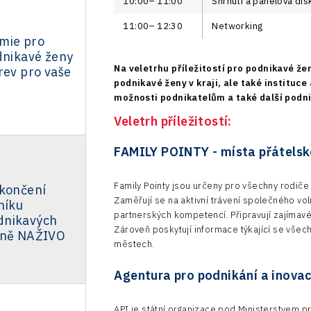
10:00–⁠⁠⁠⁠⁠⁠11:00
Shrnutí a panelová di
11:00–⁠⁠⁠⁠⁠⁠12:30
Networking
mie pro
dnikavé ženy
Na veletrhu příležitostí pro podnikavé že
rev pro vaše
podnikavé ženy v kraji, ale také instituce
možnosti podnikatelům a také další podnik
Veletrh příležitostí:
FAMILY POINTY - místa přátels
Family Pointy jsou určeny pro všechny rodiče 
akončení
Zaměřují se na aktivní trávení společného vo
níku
partnerských kompetencí. Připravují zajímavé p
dnikavých
Zároveň poskytují informace týkající se všech
ině NAŽIVO
městech.
Agentura pro podnikání a inovac
API je státní organizace pod Ministerstvem 