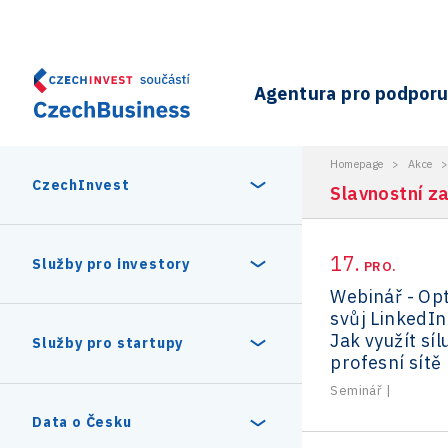
Agentura pro podporu 
Homepage
>
Akce
CzechInvest
Slavnostní z
17.
O nás
Služby pro investory
PRO.
Webinář - Opt
svůj LinkedIn
Organizační struktura
30 let CzechInvestu
Jak využít síl
Statistika investičních projektů
Služby pro startupy
Interní projekty
profesní sítě
Seminář
|
Vedení agentury CzechInvest
Program Digitální Evropa
Investiční pobídky a dotace
Czechia Dealroom
Data o Česku