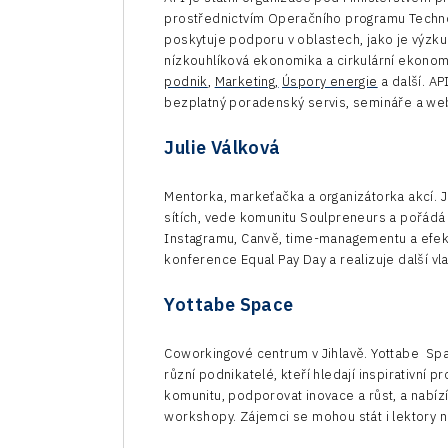
prostřednictvím Operačního programu Techn
poskytuje podporu v oblastech, jako je výzkum
nízkouhlíková ekonomika a cirkulární ekonomi
podnik
,
Marketing,
Úspory energie
a další. AP
bezplatný poradenský servis, semináře a we
Julie Válková
Mentorka, markeťačka a organizátorka akcí. 
sítích, vede komunitu Soulpreneurs a pořádá 
Instagramu, Canvě, time-managementu a efekti
konference Equal Pay Day a realizuje další vla
Yottabe Space
Coworkingové centrum v Jihlavě. Yottabe Spa
různí podnikatelé, kteří hledají inspirativn
komunitu, podporovat inovace a růst, a nabí
workshopy. Zájemci se mohou stát i lektory n