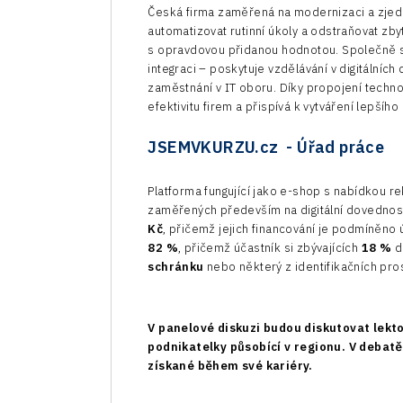
Česká firma zaměřená na modernizaci a zje
automatizovat rutinní úkoly a odstraňovat zb
s opravdovou přidanou hodnotou. Společně 
integraci – poskytuje vzdělávání v digitální
zaměstnání v IT oboru. Díky propojení techn
efektivitu firem a přispívá k vytváření lepšíh
JSEMVKURZU.cz - Úřad práce
Platforma fungující jako e-shop s nabídkou re
zaměřených především na digitální dovednosti
Kč
, přičemž jejich financování je podmíněn
82 %
, přičemž účastník si zbývajících
18 %
do
schránku
nebo některý z identifikačních pro
V panelové diskuzi budou diskutovat lekt
podnikatelky působící v regionu. V debatě 
získané během své kariéry.