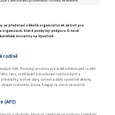
skuze s lektorkami proběhlého ročníku Akademie
ny se představí několik organizátorek aktivit pro
 a organizace, které poskytují podporu či nové
atelské iniciativy na Vysočině.
ké rodině
malých dětí. Poskytují prostory pro krátkodobou péči o děti.
lného času, vzdělávání a posilování rodičovských a
řednášky, tvořivé dílny, cvičení a další společné aktivity.
 oblastí rodinného života. Fungují ve všech okresních
e (API)
průmyslu a obchodu, která se zaměřuje na podporu podnikání