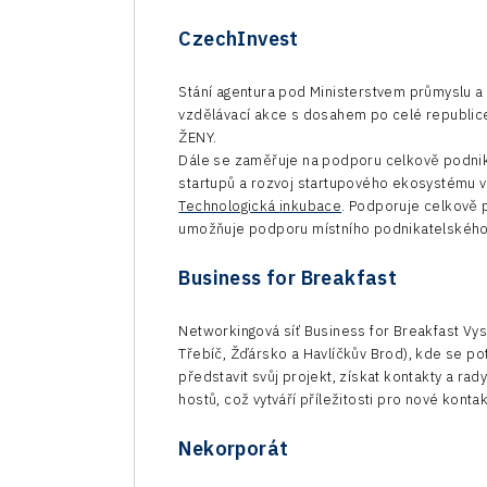
CzechInvest
Stání agentura pod Ministerstvem průmyslu
vzdělávací akce s dosahem po celé republ
ŽENY.
Dále se zaměřuje na podporu celkově podnik
startupů a rozvoj startupového ekosystému 
Technologická inkubace
. Podporuje celkově 
umožňuje podporu místního podnikatelského p
Business for Breakfast
Networkingová síť Business for Breakfast Vys
Třebíč, Žďársko a Havlíčkův Brod), kde se p
představit svůj projekt, získat kontakty a ra
hostů, což vytváří příležitosti pro nové kontak
Nekorporát