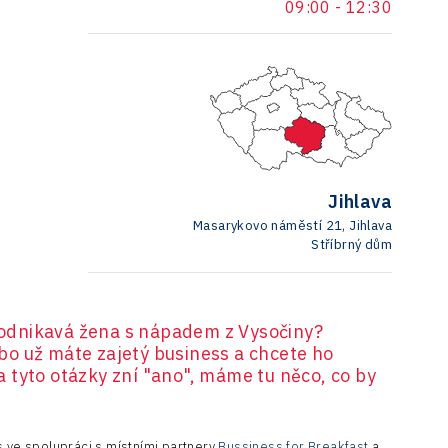
09:00
-
12:30
Jihlava
Masarykovo náměstí 21, Jihlava
Stříbrný dům
 podnikavá žena s nápadem z Vysočiny?
o už máte zajetý business a chcete ho
 tyto otázky zní "ano", máme tu něco, co by
 ve spolupráci s místními partnery
Bussiness for Breakfast
a