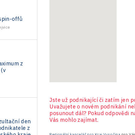
spin-offů
ejvice
maximum z
 (v
Jste už podnikající či zatím jen
Uvažujete o novém podnikání neb
posunout dál? Pokud odpovědi na
Vás mohlo zajímat.
ultační den
odnikatele z
ského kraje
Regionální kancelář pro Kraj Vysočina
pro Vás