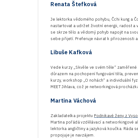
Renata Štefková
Je lektorka vědomého pohybu, Čchi kung a Čch
nastartovat a udržet životní energii, radost a
se skrze tělo a vědomý pohyb napojit na svou
sebe přijetí. Preferuje návrat k přirozenosti a
Libuše Kafková
Vede kurzy „Skvěle ve svém těle“ zaměřené na
důrazem na pochopení fungování těla, preven
kurzy, workshop „O nohách“ a individuální fyz
MEET Jihlava, což je networkingová procházka
Martina Váchová
Zakladatelka projektu
Podnikavé ženy z Vyso
Martina pořádá vzdělávací a networkingové ak
lektorka angličtiny a jazyková koučka. Ráda s
propojuje je navzájem.