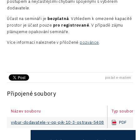
postupem a nejčastějšími chybami spojenými s výběrem
LAM-X
Představení průběžného pokroku projektu
Společenská odpovědnost
dodavatele.
Rail
Pasportizace
Virtual Lab
Technická infrastruktura
Účast na semináři je
bezplatná
. Vzhledem k omezené kapacitě
Road
prostor je účast pouze
pro registrované
. V případě zájmu
Technické vzdělávání
plánujeme opakování semináře.
Connectivity
Více informací naleznete v přiložené
pozvánce
.
Zaměstnanost
Consulting
Data services
Devices
poslat e-mailem
Infrastructure
Připojené soubory
Logic/MaaS
R&D
Název souboru
Typ souboru
Security
vybur-dodavatele-v-op-pik-10-3-ostrava-5408
PDF
Vehicles