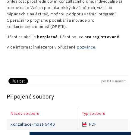
příležitost prostřednictvím Konzultačního dne, individuálně si
Rail
Pasportizace
Virtual Lab
popovídat o Vašich podnikatelských záměrech, vizích či
Technická infrastruktura
nápadech a nalézt tak, možnou podporu v rámci programů
Road
Operačního programu podnikání a inovace pro
Technické vzdělávání
konkurenceschopnost (OP PIK).
Connectivity
Zaměstnanost
Účast na akci je
bezplatná
. Účast pouze
pro registrované.
Consulting
Více informací nalezente v přiložené
pozvánce
.
Data services
Devices
Infrastructure
poslat e-mailem
Logic/MaaS
Připojené soubory
R&D
Security
Název souboru
Typ souboru
Vehicles
konzultace-most-5440
PDF