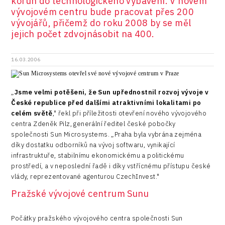
korun do technologického vybavení. V novém
vývojovém centru bude pracovat přes 200
vývojářů, přičemž do roku 2008 by se měl
jejich počet zdvojnásobit na 400.
16.03.2006
„
Jsme velmi potěšeni, že Sun upřednostnil rozvoj vývoje v
České republice před dalšími atraktivními lokalitami po
celém světě
," řekl při příležitosti otevření nového vývojového
centra Zdeněk Pilz, generální ředitel české pobočky
společnosti Sun Microsystems. „Praha byla vybrána zejména
díky dostatku odborníků na vývoj softwaru, vynikající
infrastruktuře, stabilnímu ekonomickému a politickému
prostředí, a v neposlední řadě i díky vstřícnému přístupu české
vlády, reprezentované agenturou CzechInvest."
Pražské vývojové centrum Sunu
Počátky pražského vývojového centra společnosti Sun