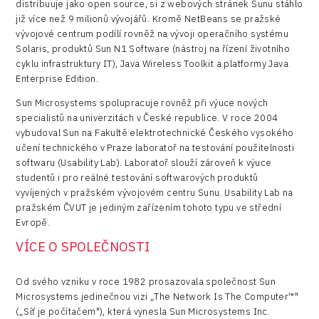
distribuuje jako open source, si z webových stránek Sunu stáhlo
již více než 9 milionů vývojářů. Kromě NetBeans se pražské
vývojové centrum podílí rovněž na vývoji operačního systému
Solaris, produktů Sun N1 Software (nástroj na řízení životního
cyklu infrastruktury IT), Java Wireless Toolkit a platformy Java
Enterprise Edition.
Sun Microsystems spolupracuje rovněž při výuce nových
specialistů na univerzitách v České republice. V roce 2004
vybudoval Sun na Fakultě elektrotechnické Českého vysokého
učení technického v Praze laboratoř na testování použitelnosti
softwaru (Usability Lab). Laboratoř slouží zároveň k výuce
studentů i pro reálné testování softwarových produktů
vyvíjených v pražském vývojovém centru Sunu. Usability Lab na
pražském ČVUT je jediným zařízením tohoto typu ve střední
Evropě.
VÍCE O SPOLEČNOSTI
Od svého vzniku v roce 1982 prosazovala společnost Sun
Microsystems jedinečnou vizi „The Network Is The Computer™"
(„Síť je počítačem"), která vynesla Sun Microsystems Inc.