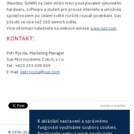
(Nasdaq: SUNW) na čelní místo mezi poskytovateli výkonného
hardwaru, softwaru a služeb pro provoz internetu a umožnila
společnostem po celém světě rozšířit rozsah podnikání. Sun
působí ve více než 100 zemích světa.
Více informací naleznete na webové adrese
www.sun.com
.
KONTAKT:
Petr Ryvola, Marketing Manager
Sun Microsystems Czech, s.r.o.
Tel.: +420 233 009 509
E-mail:
petr.ryvola@sun.com
poslat e-mailem
K ukládání nastavení a správnému
fungování využíváme soubory cookies.
© 1994–2026 CzechInvest | .
Používáním webu s jejich používáním