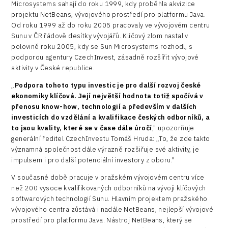
Microsystems sahají do roku 1999, kdy proběhla akvizice
projektu NetBeans, vývojového prostředí pro platformu Java.
Od roku 1999 až do roku 2005 pracovaly ve vývojovém centru
Sunu v ČR řádově desítky vývojářů. Klíčový zlom nastal v
polovině roku 2005, kdy se Sun Microsystems rozhodl, s
podporou agentury CzechInvest, zásadně rozšířit vývojové
aktivity v České republice.
„
Podpora tohoto typu investic je pro další rozvoj české
ekonomiky klíčová. Její největší hodnota totiž spočívá v
přenosu know-how, technologií a především v dalších
investicích do vzdělání a kvalifikace českých odborníků, a
to jsou kvality, které se v čase dále úročí
," upozorňuje
generální ředitel CzechInvestu Tomáš Hruda: „To, že zde takto
významná společnost dále výrazně rozšiřuje své aktivity, je
impulsem i pro další potenciální investory z oboru."
V současné době pracuje v pražském vývojovém centru více
než 200 vysoce kvalifikovaných odborníků na vývoji klíčových
softwarových technologií Sunu. Hlavním projektem pražského
vývojového centra zůstává i nadále NetBeans, nejlepší vývojové
prostředí pro platformu Java. Nástroj NetBeans, který se