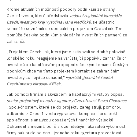
Kromě aktuálních možností podpory podnikání ze strany
CzechInvestu, které představila
vedoucí regionální kanceláře
CzechInvest pro kraj Vysočina Hana Medřická
, se účastníci
semináře seznámili se speciálním projektem CzechLink. Ten
pomůže českým podnikům s hledáním investičních partnerů ze
zahraničí.
„Projektem CzechLink, který jsme aktivovali ve druhé polovině
loňského roku, reagujeme na vzrůstající poptávku zahraničních
investorů po kapitálovém propojení s českými firmami. Českým
podnikům chceme tímto projektem kontakt se zahraničními
investory co nejvíce usnadnit,“ vysvětlil
generální ředitel
CzechInvestu Miroslav Křížek.
Jak pomoci firmám s akvizicemi a kapitálovými vstupy popsal
senior projektový manažer agentury CzechInvest Pavel Chovanec
:
„Společnostem, které se do projektu zaregistrují, pomohou
odborníci z CzechInvestu vypracovat komplexní prospekt
společnosti s analýzou dosažených finančních výsledků.
Dokument s mezinárodně srozumitelnými ukazateli výkonnosti
firmy pak bude po dobu jednoho roku agentura prezentovat