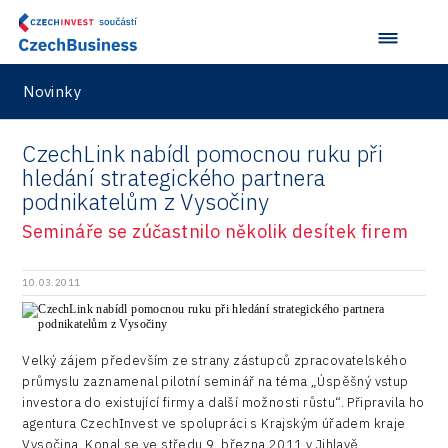
Road
Technické vzdělávání
Connectivity
Zaměstnanost
Consulting
Novinky
Data services
CzechLink nabídl pomocnou ruku při
Devices
hledání strategického partnera
podnikatelům z Vysočiny
Infrastructure
Semináře se zúčastnilo několik desítek firem
Logic/MaaS
R&D
10.03.2011
Security
Vehicles
Velký zájem především ze strany zástupců zpracovatelského
průmyslu zaznamenal pilotní seminář na téma „Úspěšný vstup
investora do existující firmy a další možnosti růstu“. Připravila ho
agentura CzechInvest ve spolupráci s Krajským úřadem kraje
Vysočina. Konal se ve středu 9. března 2011 v Jihlavě.