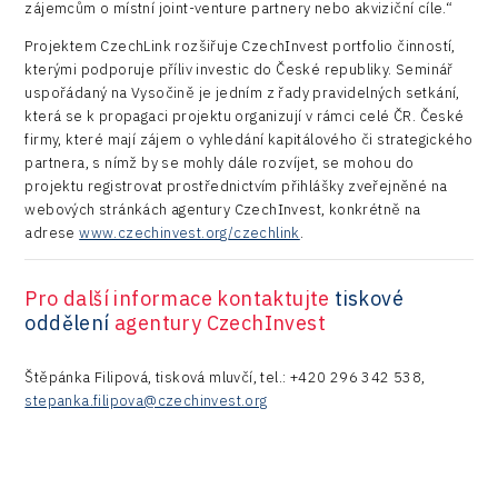
zájemcům o místní joint-venture partnery nebo akviziční cíle.“
Projektem CzechLink rozšiřuje CzechInvest portfolio činností,
kterými podporuje příliv investic do České republiky. Seminář
uspořádaný na Vysočině je jedním z řady pravidelných setkání,
která se k propagaci projektu organizují v rámci celé ČR. České
firmy, které mají zájem o vyhledání kapitálového či strategického
partnera, s nímž by se mohly dále rozvíjet, se mohou do
projektu registrovat prostřednictvím přihlášky zveřejněné na
webových stránkách agentury CzechInvest, konkrétně na
adrese
www.czechinvest.org/czechlink
.
Pro další informace kontaktujte
tiskové
oddělení
agentury CzechInvest
Štěpánka Filipová, tisková mluvčí, tel.: +420 296 342 538,
stepanka.filipova@czechinvest.org