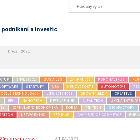
podnikání a investic
y
>
Březen 2021
RTUP
INVESTICE
BUSINESS
ZAHRANIČÍ
KORONAVIRUS
REG
 SOFTWARE
STARTUPY
USA
NEMOVITOSTI
AUTOMOTIVE
TE
ROČILÉ TECHNOLOGIE
LIFE SCIENCES
BROWNFIELDY
CREATIVE
K
EEN
NANOTECH
DEFENCE HUB
CLEANTECH
UMĚLÁ INTELIG
SLY
CIRKULÁRNÍ EKONOMIKA
KOREA
FINTECH
GIGAFACTORY
SATION
NETWORKING
SEMINAR
CHAMBER OF COMMERCE
EMBA
31.03.2021