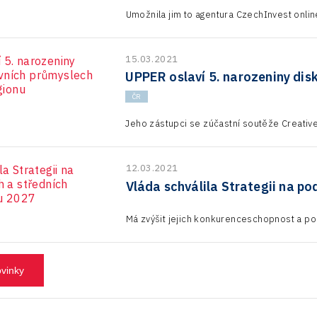
Umožnila jim to agentura CzechInvest onlin
15.03.2021
UPPER oslaví 5. narozeniny dis
ČR
Jeho zástupci se zúčastní soutěže Creati
12.03.2021
Vláda schválila Strategii na p
Má zvýšit jejich konkurenceschopnost a pos
ovinky