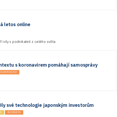
á letos online
 síly s podnikateli z celého světa
ontextu s koronavirem pomáhají samosprávy
ÁLNÍ ROZVOJ
vily své technologie japonským investorům
D
BUSINESS