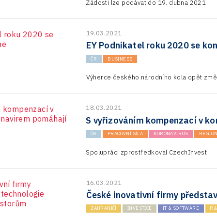
Žádosti lze podávat do 19. dubna 2021
19.03.2021
EY Podnikatel roku 2020 se kon
ČR
BUSINESS
Výherce českého národního kola opět změří
18.03.2021
S vyřizováním kompenzací v k
ČR
PRACOVNÍ SÍLA
KORONAVIRUS
REGION
Spolupráci zprostředkoval CzechInvest
16.03.2021
České inovativní firmy předsta
ZAHRANIČÍ
INVESTICE
IT & SOFTWARE
R&