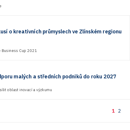
e
kusí o kreativních průmyslech ve Zlínském regionu
ve Business Cup 2021
odporu malých a středních podniků do roku 2027
ílit oblast inovací a výzkumu
1
2