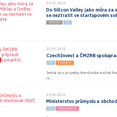
22.03.2021
Do Silicon Valley jako můra za 
se neztratit ve startupovém sv
STARTUP
ČR
22.03.2021
CzechInvest a ČMZRB spolupracu
ČR
BUSINESS
Jedná se o projekty, které bude možné fin
ro...
19.03.2021
Ministerstvo průmyslu a obcho
ČR
KORONAVIRUS