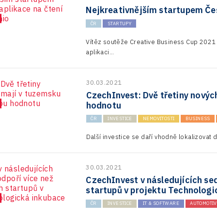
Nejkreativnějším startupem Če
ČR
STARTUPY
Vítěz soutěže Creative Business Cup 2021 
aplikaci...
30.03.2021
CzechInvest: Dvě třetiny novýc
hodnotu
ČR
INVESTICE
NEMOVITOSTI
BUSINESS
Další investice se daří vhodně lokalizovat 
30.03.2021
CzechInvest v následujících sed
startupů v projektu Technologi
ČR
INVESTICE
IT & SOFTWARE
AUTOMOTIV