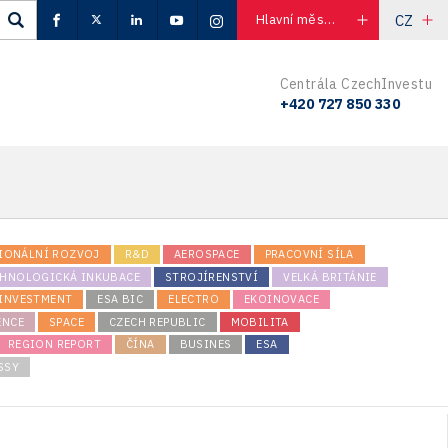
CZ
Hlavní město Praha
Centrála CzechInvestu
+420 727 850 330
IONÁLNÍ ROZVOJ
R&D
AEROSPACE
PRACOVNÍ SÍLA
CHNOLOGICKÁ INKUBACE
STROJÍRENSTVÍ
VELKÁ BRITÁNIE
INVESTMENT
ESA BIC
ELECTRO
EKOINOVACE
ENCE
SPACE
CZECH REPUBLIC
MOBILITA
REGION REPORT
ČÍNA
BUSINES
ESA
SSY