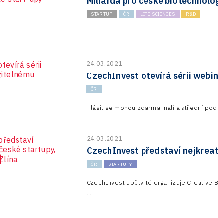
Miliarda pro české biotechnolo
STARTUP
ČR
LIFE SCIENCES
R&D
24.03.2021
CzechInvest otevírá sérii webi
ČR
Hlásit se mohou zdarma malí a střední pod
24.03.2021
CzechInvest představí nejkreati
ČR
STARTUPY
CzechInvest počtvrté organizuje Creative B
...