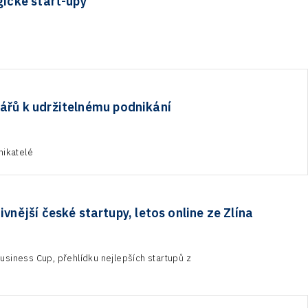
gické start-upy
nářů k udržitelnému podnikání
nikatelé
vnější české startupy, letos online ze Zlína
usiness Cup, přehlídku nejlepších startupů z