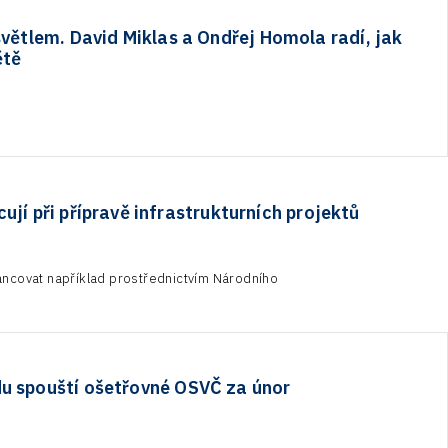
světlem. David Miklas a Ondřej Homola radí, jak
ětě
jí při přípravě infrastrukturních projektů
ancovat například prostřednictvím Národního
du spouští ošetřovné OSVČ za únor