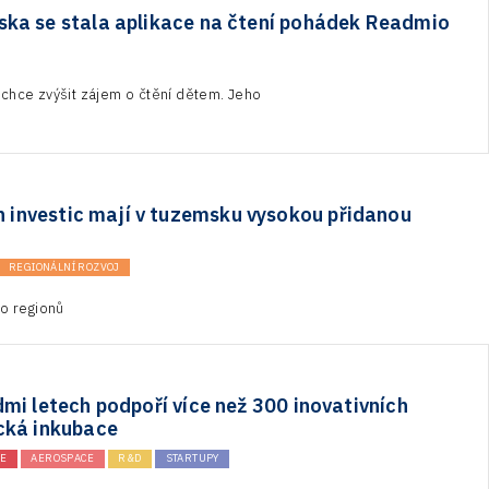
ska se stala aplikace na čtení pohádek Readmio
chce zvýšit zájem o čtění dětem. Jeho
h investic mají v tuzemsku vysokou přidanou
REGIONÁLNÍ ROZVOJ
do regionů
mi letech podpoří více než 300 inovativních
cká inkubace
E
AEROSPACE
R&D
STARTUPY