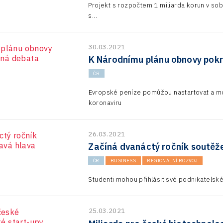
Projekt s rozpočtem 1 miliarda korun v so
s...
30.03.2021
K Národnímu plánu obnovy pokr
ČR
Evropské peníze pomůžou nastartovat a m
koronaviru
26.03.2021
Začíná dvanáctý ročník soutěž
ČR
BUSINESS
REGIONÁLNÍ ROZVOJ
Studenti mohou přihlásit své podnikatelsk
25.03.2021