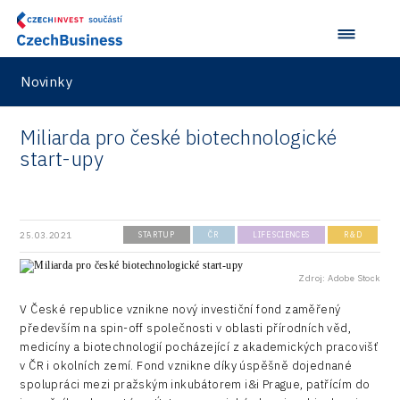
Novinky
Miliarda pro české biotechnologické
start-upy
25.03.2021
STARTUP
ČR
LIFE SCIENCES
R&D
Zdroj: Adobe Stock
V České republice vznikne nový investiční fond zaměřený
především na spin-off společnosti v oblasti přírodních věd,
medicíny a biotechnologií pocházející z akademických pracovišť
v ČR i okolních zemí. Fond vznikne díky úspěšně dojednané
spolupráci mezi pražským inkubátorem i&i Prague, patřícím do