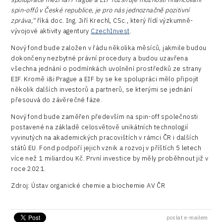
spin-offů v České republice, je pro nás jednoznačně pozitivní
zpráva,“
říká doc. Ing. Jiří Krechl, CSc., který řídí výzkumně-
vývojové aktivity agentury
CzechInvest
.
Nový fond bude založen v řádu několika měsíců, jakmile budou
dokončeny nezbytné právní procedury a budou uzavřena
všechna jednání o podmínkách uvolnění prostředků ze strany
EIF. Kromě i&i Prague a EIF by se ke spolupráci mělo připojit
několik dalších investorů a partnerů, se kterými se jednání
přesouvá do závěrečné fáze.
Nový fond bude zaměřen především na spin-off společnosti
postavené na základě celosvětově unikátních technologií
vyvinutých na akademických pracovištích v rámci ČR i dalších
států EU. Fond podpoří jejich vznik a rozvoj v příštích 5 letech
více než 1 miliardou Kč. První investice by měly proběhnout již v
roce 2021.
Zdroj: Ústav organické chemie a biochemie AV ČR
poslat e-mailem