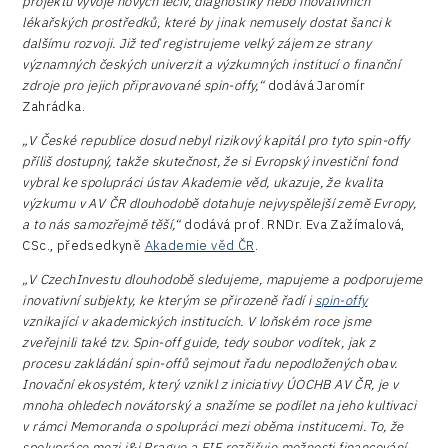
projektů vývoje nových léčiv, diagnostiky nebo inovativních
lékařských prostředků, které by jinak nemusely dostat šanci k
dalšímu rozvoji. Již teď registrujeme velký zájem ze strany
významných českých univerzit a výzkumných institucí o finanční
zdroje pro jejich připravované spin-offy,“
dodává Jaromír
Zahrádka.
„V České republice dosud nebyl rizikový kapitál pro tyto spin-offy
příliš dostupný, takže skutečnost, že si Evropský investiční fond
vybral ke spolupráci ústav Akademie věd, ukazuje, že kvalita
výzkumu v AV ČR dlouhodobě dotahuje nejvyspělejší země Evropy,
a to nás samozřejmě těší,“
dodává prof. RNDr. Eva Zažímalová,
CSc., předsedkyně
Akademie věd ČR
.
„V CzechInvestu dlouhodobě sledujeme, mapujeme a podporujeme
inovativní subjekty, ke kterým se přirozeně řadí i
spin-offy
vznikající v akademických institucích. V loňském roce jsme
zveřejnili také tzv. Spin-off guide, tedy soubor vodítek, jak z
procesu zakládání spin-offů sejmout řadu nepodložených obav.
Inovační ekosystém, který vznikl z iniciativy ÚOCHB AV ČR, je v
mnoha ohledech novátorský a snažíme se podílet na jeho kultivaci
v rámci Memoranda o spolupráci mezi oběma institucemi. To, že
spolupráce mezi i&i Prague a EIF rozšiřuje možnosti financování