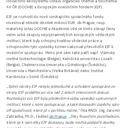
inovačního ekosystému Ústavu organické chemie a biochemie
AV ČR (ÚOCHB) a Evropským investičním fondem (EIF).
EIF se rozhodl do nově vznikajícího společného fondu
investovat několik desítek milionů EUR. i&i Prague, resp.
mateřský ústav ÚOCHB a Akademie věd se tímto stávají členy
velmi úzké skupiny nejvýznamnějších evropských vědeckých
institucí, které byly schopny kvalitou vědecké práce a
schopnostmi tyto výsledky komercializovat přesvědčit EIF k
investiční spolupráci. Mimo jiné sem také patří např. Vlámský
institut biotechnologie (Belgie), Katolická univerzita v Lovaňi
(Belgie), Chalmersova Univerzita v Göteborgu (Švédsko),
Universita v Manchesteru (Velká Británie) nebo Institut
Karolinska v Solně (Švédsko).
„Splnit nároky EIF nebylo jednoduché a schválení spolupráce ze
strany EIF proběhlo po více než 2 letech intenzivních diskusí.
Rozhodující pro EIF byla především kvalita výsledků výzkumných
institucí, které s námi spolupracují, a také dosavadní úspěchy spin-
off společností, které již v portfoliu máme,“
říká RNDr. Ing. Jaromír
Zahrádka, Ph.D., ředitel
i&i Prague
.
„Díky finančním prostředkům,
které se k nám díky EIF dostanou, bude možné podpořit desítky