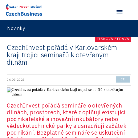
Novinky
TISKOVÁ ZPRÁVA
CzechInvest pořádá v Karlovarském
kraji trojici seminářů k otevřeným
dílnám
06.03.2023
ČR
CzechInvest pořádá semináře o otevřených
dílnách, prostorech, které doplňují existující
podnikatelské a inovační inkubátory nebo
vědeckotechnické parky a usnadňují začátek
podnikání. Bezplatné semináře se uskuteční