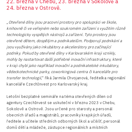
22. března v Chebu, 23. března v Sokolově a
24. března v Ostrově.
„
Otevřené dílny jsou pracovní prostory pro spolupráci ve škole,
knihovně či ve veřejném nebo soukromém zařízení s využitím různě
technologicky vyspělých nástrojů a zařízení. Tyto prostory jsou
otevřené dětem, dospělým a podnikatelům. Podporují podnikání a
jsou využívány jako inkubátory a akcelerátory pro začínající
podniky. Pokud by otevřené dílny v Karlovarském kraji vznikly,
mohly by nastartovat další potřebné inovační infrastruktury, které
v kraji chybí jako například inovační a podnikatelské inkubátory,
vědeckotechnické parky, coworkingová centra či kanceláře pro
transfer technologií
,“ říká Jarmila Chvojanová, ředitelka regionální
kanceláře CzechInvest pro Karlovarský kraj.
Letošní bezplatné semináře na téma otevřených dílen od
agentury CzechInvest se uskuteční v březnu 2023 v Chebu,
Sokolově a Ostrově. Jsou určené pro starosty a personál
obecních úřadů a magistrátů, pracovníky krajských úřadů,
ředitele a učitele středních odborných škol a učilišť, personál
domů dětí a mládeže, zástupce regionálních a místních