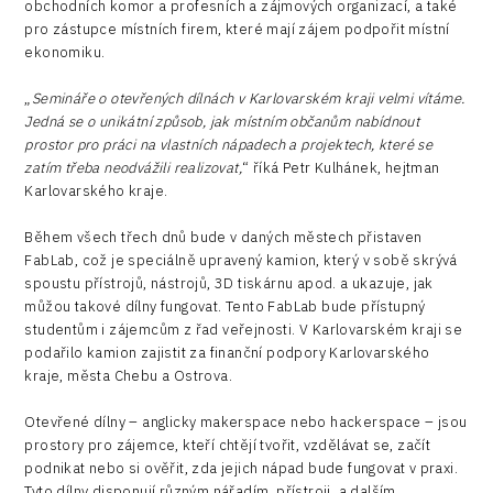
obchodních komor a profesních a zájmových organizací, a také
pro zástupce místních firem, které mají zájem podpořit místní
ekonomiku.
„
Semináře o otevřených dílnách v Karlovarském kraji velmi vítáme.
Jedná se o unikátní způsob, jak místním občanům nabídnout
prostor pro práci na vlastních nápadech a projektech, které se
zatím třeba neodvážili realizovat,
“ říká Petr Kulhánek, hejtman
Karlovarského kraje.
Během všech třech dnů bude v daných městech přistaven
FabLab, což je speciálně upravený kamion, který v sobě skrývá
spoustu přístrojů, nástrojů, 3D tiskárnu apod. a ukazuje, jak
můžou takové dílny fungovat. Tento FabLab bude přístupný
studentům i zájemcům z řad veřejnosti. V Karlovarském kraji se
podařilo kamion zajistit za finanční podpory Karlovarského
kraje, města Chebu a Ostrova.
Otevřené dílny – anglicky makerspace nebo hackerspace – jsou
prostory pro zájemce, kteří chtějí tvořit, vzdělávat se, začít
podnikat nebo si ověřit, zda jejich nápad bude fungovat v praxi.
Tyto dílny disponují různým nářadím, přístroji, a dalším