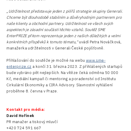
„
Udržitelnost představuje jeden z pilířů strategie skupiny Generali.
Chceme být dlouhodobě stabilním a důvěryhodným partnerem pro
naše klienty a obchodní partnery. Udržitelnost ve všech svých
aspektech je zásadní součástí těchto vztahů. Soutěž SME
EnterPRIZE přitom reprezentuje jeden z našich důležitých a velmi
konkrétních příspěvků k tomuto tématu,“
uvádí Petra Nováčková,
manažerka udržitelnosti v Generali České pojišťovně.
Přihlašování do soutěže je možné na webu
www.sme-
enterprize.cz
a končí 31. března 2023. Z přihlášených startupů
bude vybráno pět nejlepších. Na vítěze čeká odměna 50 000
Kč, mediální kampaň či mentoring a poradenství od Institutu
Cirkulární Ekonomiky a CIRA Advisory. Slavnostní vyhlášení
proběhne 8. června v Praze.
Kontakt pro média:
David Hořínek
PR manažer a tiskový mluvčí
+420 724 591 667