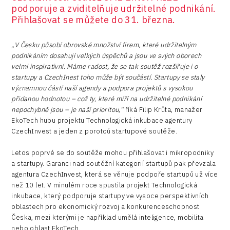
podporuje a zviditelňuje udržitelné podnikání.
Přihlašovat se můžete do 31. března.
„V Česku působí obrovské množství firem, které udržitelným
podnikáním dosahují velkých úspěchů a jsou ve svých oborech
velmi inspirativní. Máme radost, že se tak soutěž rozšiřuje i o
startupy a CzechInest toho může být součástí. Startupy se staly
významnou částí naší agendy a podpora projektů s vysokou
přidanou hodnotou – což ty, které míří na udržitelné podnikání
nepochybně jsou – je naší prioritou,“
říká Filip Krůta, manažer
EkoTech hubu projektu Technologická inkubace agentury
CzechInvest a jeden z porotců startupové soutěže.
Letos poprvé se do soutěže mohou přihlašovat i mikropodniky
a startupy. Garanci nad soutěžní kategorií startupů pak převzala
agentura CzechInvest, která se věnuje podpoře startupů už více
než 10 let. V minulém roce spustila projekt Technologická
inkubace, který podporuje startupy ve vysoce perspektivních
oblastech pro ekonomický rozvoj a konkurenceschopnost
Česka, mezi kterými je například umělá inteligence, mobilita
nebo oblast EkoTech.