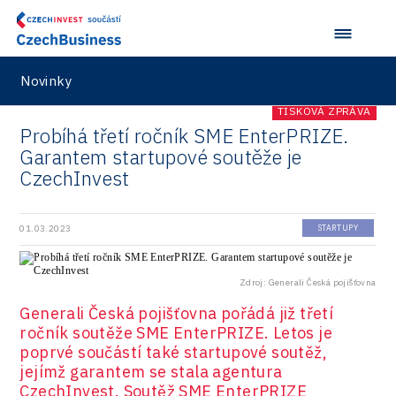
Consulting
Data services
Devices
Novinky
Infrastructure
TISKOVÁ ZPRÁVA
Probíhá třetí ročník SME EnterPRIZE.
Logic/MaaS
Garantem startupové soutěže je
CzechInvest
R&D
Security
01.03.2023
STARTUPY
Vehicles
Zdroj: Generali Česká pojišťovna
Generali Česká pojišťovna pořádá již třetí
ročník soutěže SME EnterPRIZE. Letos je
poprvé součástí také startupové soutěž,
jejímž garantem se stala agentura
CzechInvest. Soutěž SME EnterPRIZE