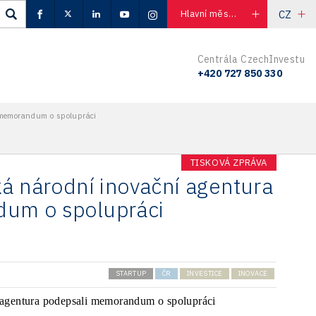
CZ
Hlavní město Praha
Centrála CzechInvestu
+420 727 850 330
 memorandum o spolupráci
TISKOVÁ ZPRÁVA
ká národní inovační agentura
um o spolupráci
STARTUP
ČR
INVESTICE
INOVACE