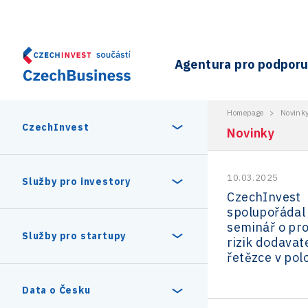
Agentura pro podporu 
Homepage
>
Novink
CzechInvest
Novinky
10.03.2025
O nás
Služby pro investory
CzechInvest
spolupořádal
Organizační struktura
seminář o pr
30 let CzechInvestu
Statistika investičních projektů
Služby pro startupy
rizik dodavat
Interní projekty
řetězce v po
Vedení agentury CzechInvest
Program Digitální Evropa
Investiční pobídky a dotace
Czechia Dealroom
Data o Česku