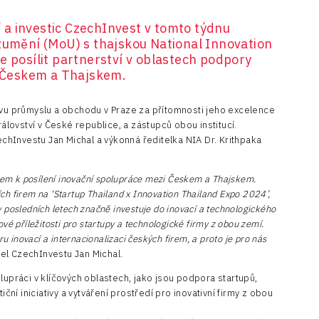
a investic CzechInvest v tomto týdnu
mění (MoU) s thajskou National Innovation
e posílit partnerství v oblastech podpory
i Českem a Thajskem.
tvu průmyslu a obchodu v Praze za přítomnosti jeho excelence
ovství v České republice, a zástupců obou institucí.
hInvestu Jan Michal a výkonná ředitelka NIA Dr. Krithpaka
m k posílení inovační spolupráce mezi Českem a Thajskem.
h firem na ‘Startup Thailand x Innovation Thailand Expo 2024’,
 posledních letech značně investuje do inovací a technologického
vé příležitosti pro startupy a technologické firmy z obou zemí.
inovací a internacionalizaci českých firem, a proto je pro nás
tel CzechInvestu Jan Michal.
ráci v klíčových oblastech, jako jsou podpora startupů,
iční iniciativy a vytváření prostředí pro inovativní firmy z obou