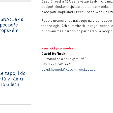
CzechInvest a NIA se také zavázaly k organiza
podpoří česko-thajskou spolupráci v oblasti
akce patří například Czech Space Week a Cze
SNA: Jak si
Podpis memoranda navazuje na dlouhodobé akt
 podpoře
technologických summitech, jako je Techsauce
vropském
budování mezinárodních partnerství a podporuj
Kontakt pro média:
David Hořínek
PR manažer a tiskový mluvčí
+420 724 591 667
david.horinek@czechinvest.gov.cz
e zapojil do
ntů v rámci
ro G letu