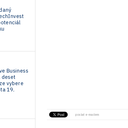
ádaný
echInvest
otenciál
ku
ve Business
 deset
ěze vybere
ta 19.
poslat e-mailem