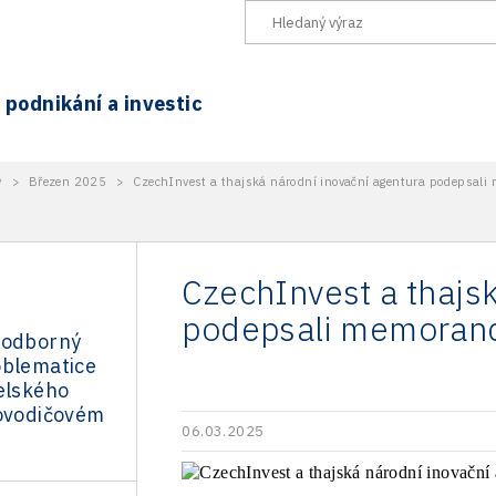
podnikání a investic
y
>
Březen 2025
>
CzechInvest a thajská národní inovační agentura podepsali
CzechInvest a thajs
podepsali memorand
 odborný
oblematice
elského
lovodičovém
06.03.2025