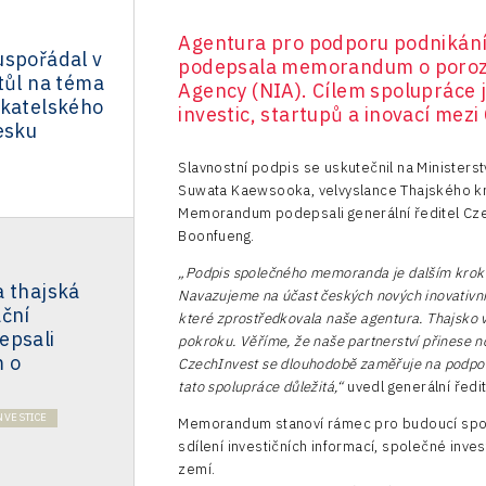
Agentura pro podporu podnikání 
uspořádal v
podepsala memorandum o porozu
tůl na téma
Agency (NIA). Cílem spolupráce j
ikatelského
investic, startupů a inovací mez
esku
Slavnostní podpis se uskutečnil na Ministers
Suwata Kaewsooka, velvyslance Thajského král
Memorandum podepsali generální ředitel Czec
Boonfueng.
„Podpis společného memoranda je dalším kroke
a thajská
Navazujeme na účast českých nových inovativníc
ační
které zprostředkovala naše agentura. Thajsko v
epsali
pokroku. Věříme, že naše partnerství přinese no
 o
CzechInvest se dlouhodobě zaměřuje na podporu 
tato spolupráce důležitá,“
uvedl generální ředi
NVESTICE
Memorandum stanoví rámec pro budoucí spolup
sdílení investičních informací, společné invest
zemí.