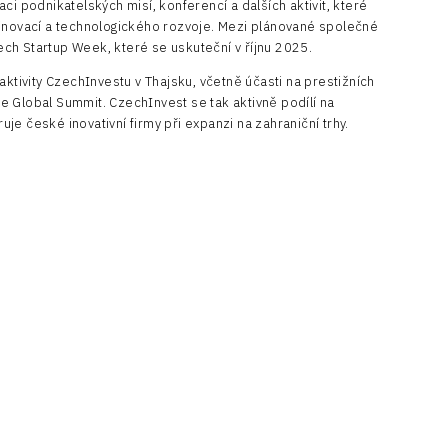
ci podnikatelských misí, konferencí a dalších aktivit, které
 inovací a technologického rozvoje. Mezi plánované společné
ch Startup Week, které se uskuteční v říjnu 2025.
ivity CzechInvestu v Thajsku, včetně účasti na prestižních
 Global Summit. CzechInvest se tak aktivně podílí na
e české inovativní firmy při expanzi na zahraniční trhy.