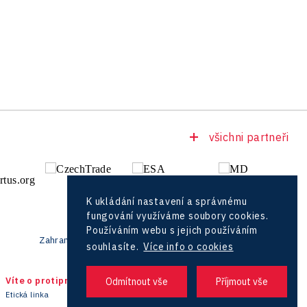
všichni partneři
K ukládání nastavení a správnému
fungování využíváme soubory cookies.
Používáním webu s jejich používáním
Zahraniční zástupci
souhlasíte.
Více info o cookies
Víte o protiprávním jednání?
Centrála
Etická linka
+420 727 850 330