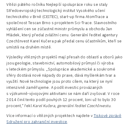
Zaměstnanost
Vítězi pátého ročníku Nejlepší spolupráce roku se staly
Consulting
Středoevropský technologický institut Vysokého učení
technického v Brně (CEITEC), start-up firma AtomTrace a
Data services
společnost Tescan Brno s projektem Sci-Trace. Slavnostního
Devices
vyhlášení cen se zúčastnil ministr průmyslu a obchodu Jan
Mládek, který předal zvláštní cenu. Generální ředitel agentury
Infrastructure
CzechInvest Karel Kučera pak předal cenu účastníkům, kteří se
umístili na druhém místě.
Logic/MaaS
Výsledky vítězných projektů mají přesah do oblastí a oborů jako
R&D
jsou geologie, stavebnictví, automobilový průmysl či výroba
v leteckém průmyslu. „Spolupráce akademické a soukromé
Security
sféry dostává nové nápady do praxe, dává myšlenkám tvar a
využití. Nové technologie jsou proto cílem, na který se nyní
Vehicles
intenzivně zaměřujeme. A podíl investic provázaných
s výzkumně-vývojovými aktivitami se nám daří zvyšovat. V roce
2014 činil tento podíl pouhých 12 procent, loni už to bylo 30
procent,“ řekl
Karel Kučera, generální ředitel CzechInvestu.
Více informací o vítězných projektech najdete v
Tiskové zprávě
Sdružení pro zahraniční investice
.