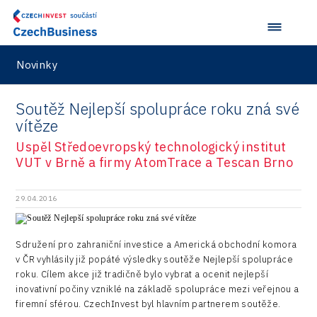
Pardubice
Motionlab
Japonsko
Investice v obcích a městech 2021
Energetika
Policy
Plzeň
Pikto Digital
Taiwan
Investice v obcích a městech 2022
Inovace
Production
Praha a střední Čechy
Retailys
Novinky
Investice v obcích a městech 2023
Kreativní průmysl
Services
Ústí nad Labem
Stavario
Investičně atraktivní region 2019
Marketing
Soutěž Nejlepší spolupráce roku zná své
Testing
Zlín
Ullmanna
vítěze
Konference Potenciál místní ekonomiky 2022
Podpora podnikání
Aerospace
Uspěl Středoevropský technologický institut
VisionCraft
Konference Potenciál místní ekonomiky 2021
PPP projekty
VUT v Brně a firmy AtomTrace a Tescan Brno
City
Hunter Games
Konference Potenciál místní ekonomiky 2019
Průmyslová zóna
Drones
29.04.2016
Kaleido
Konference Potenciál místní ekonomiky 2018
Příhraničí
Manufacturing
LAM-X
Představení průběžného pokroku projektu
Společenská odpovědnost
Sdružení pro zahraniční investice a Americká obchodní komora
Rail
Pasportizace
Virtual Lab
v ČR vyhlásily již popáté výsledky soutěže Nejlepší spolupráce
Technická infrastruktura
roku. Cílem akce již tradičně bylo vybrat a ocenit nejlepší
Road
inovativní počiny vzniklé na základě spolupráce mezi veřejnou a
Technické vzdělávání
Connectivity
firemní sférou. CzechInvest byl hlavním partnerem soutěže.