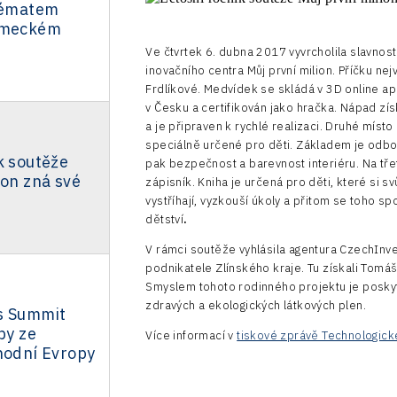
 tématem
německém
u
Ve čtvrtek 6. dubna 2017 vyvrcholila slavnos
inovačního centra Můj první milion. Příčku ne
Frdlíkové. Medvídek se skládá v 3D online apli
v Česku a certifikován jako hračka. Nápad zí
a je připraven k rychlé realizaci. Druhé místo
speciálně určené pro děti. Základem je odbo
k soutěže
pak bezpečnost a barevnost interiéru. Na třet
ion zná své
zápisník. Kniha je určená pro děti, které si sv
vystříhají, vyzkouší úkoly a přitom se toho 
dětství
.
V rámci soutěže vyhlásila agentura CzechInv
podnikatele Zlínského kraje. Tu získali Tomá
Smyslem tohoto rodinného projektu je poskyt
zdravých a ekologických látkových plen.
s Summit
py ze
Více informací v
tiskové zprávě Technologick
hodní Evropy