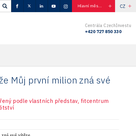
CZ
Hlavní město Praha
Centrála CzechInvestu
+420 727 850 330
že Můj první milion zná své
řený podle vlastních představ, fitcentrum
ětství