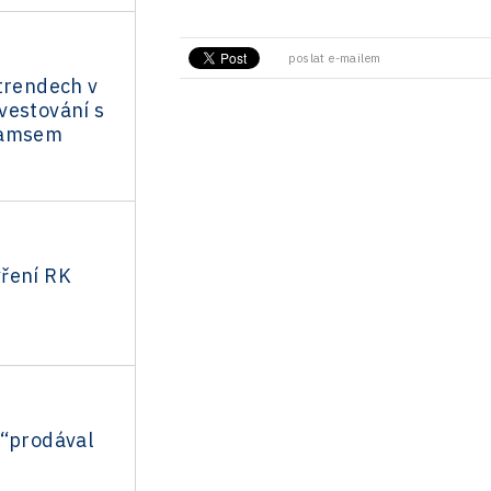
poslat e-mailem
trendech v
vestování s
iamsem
ření RK
 “prodával