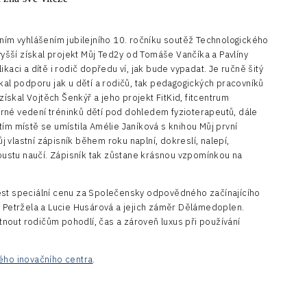
tním vyhlášením jubilejního 10. ročníku soutěž Technologického
jvyšší získal projekt Můj Ted2y od Tomáše Vančíka a Pavlíny
kaci a dítě i rodič dopředu ví, jak bude vypadat. Je ručně šitý
skal podporu jak u dětí a rodičů, tak pedagogických pracovníků
 získal Vojtěch Šenkýř a jeho projekt FitKid, fitcentrum
rné vedení tréninků dětí pod dohledem fyzioterapeutů, dále
ím místě se umístila Amélie Janíková s knihou Můj první
ůj vlastní zápisník během roku naplní, dokreslí, nalepí,
spoustu naučí. Zápisník tak zůstane krásnou vzpomínkou na
est speciální cenu za Společensky odpovědného začínajícího
š Petržela a Lucie Husárová a jejich záměr Dělámedoplen.
nout rodičům pohodlí, čas a zároveň luxus při používání
ého inovačního centra
.