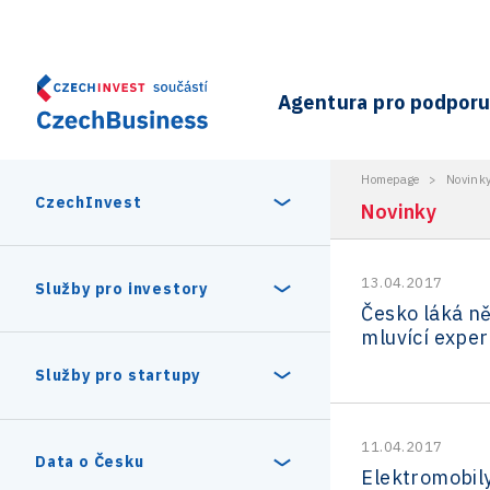
Agentura pro podporu 
Homepage
>
Novink
CzechInvest
Novinky
13.04.2017
O nás
Služby pro investory
Česko láká n
mluvící exper
Organizační struktura
30 let CzechInvestu
Statistika investičních projektů
Služby pro startupy
Interní projekty
Vedení agentury CzechInvest
Program Digitální Evropa
11.04.2017
Investiční pobídky a dotace
Czechia Dealroom
Data o Česku
Elektromobily