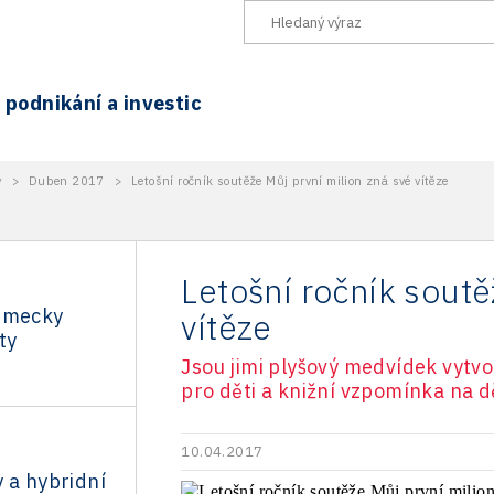
podnikání a investic
y
>
Duben 2017
>
Letošní ročník soutěže Můj první milion zná své vítěze
Letošní ročník soutě
ěmecky
vítěze
ty
Jsou jimi plyšový medvídek vytvo
pro děti a knižní vzpomínka na d
10.04.2017
 a hybridní