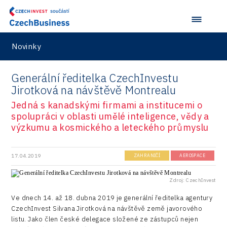
Investice v obcích a městech 2023
Kreativní průmysl
Services
Ústí nad Labem
Stavario
Investičně atraktivní region 2019
Marketing
Testing
Zlín
Ullmanna
Konference Potenciál místní ekonomiky 2022
Novinky
Podpora podnikání
Aerospace
VisionCraft
Konference Potenciál místní ekonomiky 2021
PPP projekty
City
Generální ředitelka CzechInvestu
Hunter Games
Konference Potenciál místní ekonomiky 2019
Průmyslová zóna
Jirotková na návštěvě Montrealu
Drones
Kaleido
Konference Potenciál místní ekonomiky 2018
Jedná s kanadskými firmami a institucemi o
Příhraničí
Manufacturing
spolupráci v oblasti umělé inteligence, vědy a
LAM-X
Představení průběžného pokroku projektu
Společenská odpovědnost
výzkumu a kosmického a leteckého průmyslu
Rail
Pasportizace
Virtual Lab
Technická infrastruktura
Road
17.04.2019
ZAHRANIČÍ
AEROSPACE
Technické vzdělávání
Connectivity
Zdroj: CzechInvest
Zaměstnanost
Consulting
Ve dnech 14. až 18. dubna 2019 je generální ředitelka agentury
CzechInvest Silvana Jirotková na návštěvě země javorového
Data services
listu. Jako člen české delegace složené ze zástupců nejen