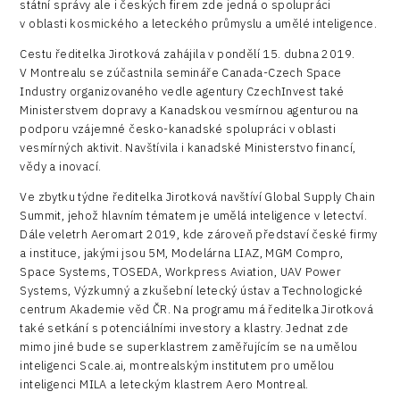
státní správy ale i českých firem zde jedná o spolupráci
Devices
v oblasti kosmického a leteckého průmyslu a umělé inteligence.
Infrastructure
Cestu ředitelka Jirotková zahájila v pondělí 15. dubna 2019.
V Montrealu se zúčastnila semináře Canada-Czech Space
Logic/MaaS
Industry organizovaného vedle agentury CzechInvest také
R&D
Ministerstvem dopravy a Kanadskou vesmírnou agenturou na
podporu vzájemné česko-kanadské spolupráci v oblasti
Security
vesmírných aktivit. Navštívila i kanadské Ministerstvo financí,
vědy a inovací.
Vehicles
Ve zbytku týdne ředitelka Jirotková navštíví Global Supply Chain
Summit, jehož hlavním tématem je umělá inteligence v letectví.
Dále veletrh Aeromart 2019, kde zároveň představí české firmy
a instituce, jakými jsou 5M, Modelárna LIAZ, MGM Compro,
Space Systems, TOSEDA, Workpress Aviation, UAV Power
Systems, Výzkumný a zkušební letecký ústav a Technologické
centrum Akademie věd ČR. Na programu má ředitelka Jirotková
také setkání s potenciálními investory a klastry. Jednat zde
mimo jiné bude se superklastrem zaměřujícím se na umělou
inteligenci Scale.ai, montrealským institutem pro umělou
inteligenci MILA a leteckým klastrem Aero Montreal.