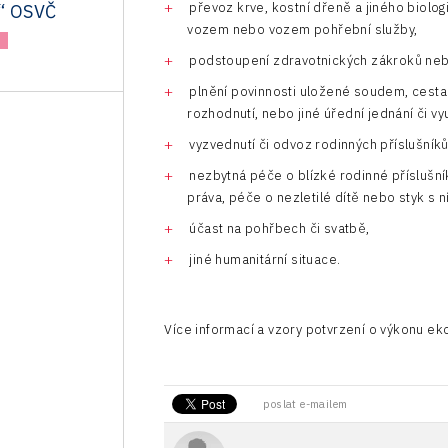
převoz krve, kostní dřeně a jiného biolo
“ OSVČ
vozem nebo vozem pohřební služby,
podstoupení zdravotnických zákroků neb
plnění povinnosti uložené soudem, cesta
rozhodnutí, nebo jiné úřední jednání či v
vyzvednutí či odvoz rodinných příslušníků 
nezbytná péče o blízké rodinné příslušní
práva, péče o nezletilé dítě nebo styk s n
účast na pohřbech či svatbě,
jiné humanitární situace.
Více informací a vzory potvrzení o výkonu ek
poslat e-mailem