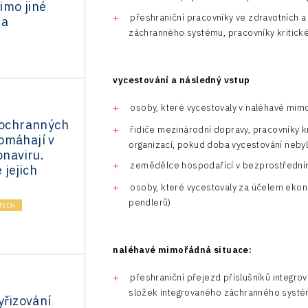
imo jiné
přeshraniční pracovníky ve zdravotních 
 a
záchranného systému, pracovníky kritické
vycestování a následný vstup
osoby, které vycestovaly v naléhavé mim
i ochranných
řidiče mezinárodní dopravy, pracovníky kr
omáhají v
organizací, pokud doba vycestování nebyl
onaviru.
zemědělce hospodařící v bezprostředním
jejich
osoby, které vycestovaly za účelem ekon
pendlerů)
TECH
naléhavé mimořádná situace:
přeshraniční přejezd příslušníků integr
složek integrovaného záchranného systé
yřizování