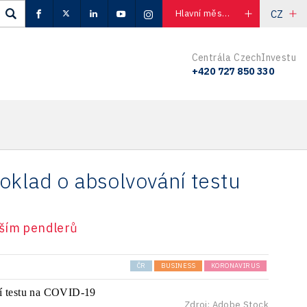
CZ
Hlavní město Praha
Centrála CzechInvestu
+420 727 850 330
oklad o absolvování testu
vším pendlerů
ČR
BUSINESS
KORONAVIRUS
Zdroj: Adobe Stock