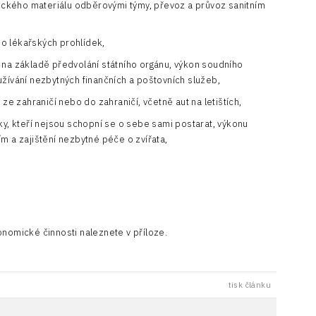
gického materiálu odběrovými týmy, převoz a průvoz sanitním
o lékařských prohlídek,
 na základě předvolání státního orgánu, výkon soudního
yužívání nezbytných finančních a poštovních služeb,
ze zahraničí nebo do zahraničí, včetně aut na letištích,
ky, kteří nejsou schopní se o sebe sami postarat, výkonu
ím a zajištění nezbytné péče o zvířata,
onomické činnosti naleznete v příloze.
tisk článku