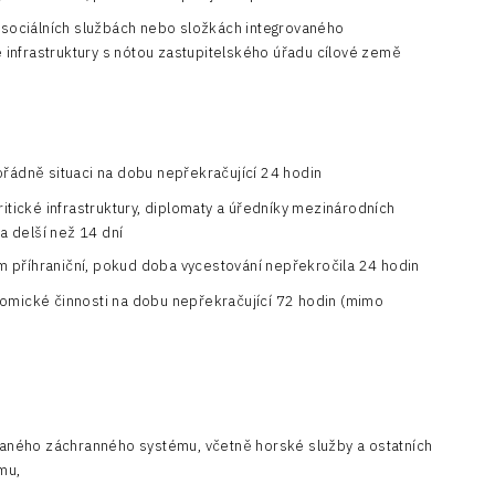
a sociálních službách nebo složkách integrovaného
 infrastruktury s nótou zastupitelského úřadu cílové země
ořádně situaci na dobu nepřekračující 24 hodin
itické infrastruktury, diplomaty a úředníky mezinárodních
a delší než 14 dní
 příhraniční, pokud doba vycestování nepřekročila 24 hodin
omické činnosti na dobu nepřekračující 72 hodin (mimo
ovaného záchranného systému, včetně horské služby a ostatních
mu,