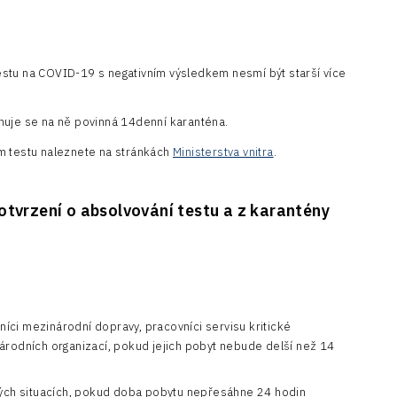
stu na COVID-19 s negativním výsledkem nesmí být starší více
huje se na ně povinná 14denní karanténa.
m testu naleznete na stránkách
Ministerstva vnitra
.
otvrzení o absolvování testu a z karantény
vníci mezinárodní dopravy, pracovníci servisu kritické
národních organizací, pokud jejich pobyt nebude delší než 14
ných situacích, pokud doba pobytu nepřesáhne 24 hodin