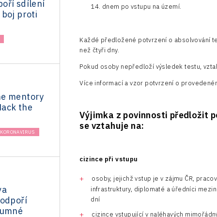
oří sdílení
14. dnem po vstupu na území.
boj proti
Každé předložené potvrzení o absolvování te
než čtyři dny.
Pokud osoby nepředloží výsledek testu, vzta
Více informací a vzor potvrzení o provedené
me mentory
ack the
Výjimka z povinnosti předložit p
se vztahuje na:
KORONAVIRUS
cizince při vstupu
osoby, jejichž vstup je v zájmu ČR, praco
va
infrastruktury, diplomaté a úředníci mezi
podpoří
dní
kumné
cizince vstupující v naléhavých mimořád