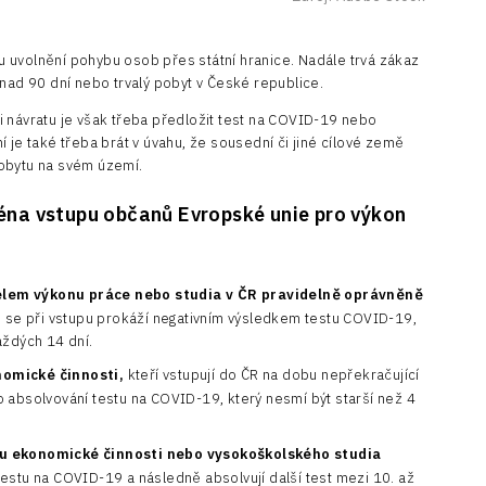
 uvolnění pohybu osob přes státní hranice. Nadále trvá zákaz
 nad 90 dní nebo trvalý pobyt v České republice.
 návratu je však třeba předložit test na COVID-19 nebo
 je také třeba brát v úvahu, že sousední či jiné cílové země
obytu na svém území.
na vstupu občanů Evropské unie pro výkon
.
účelem výkonu práce nebo studia v ČR pravidelně oprávněně
u
se při vstupu prokáží negativním výsledkem testu COVID-19,
aždých 14 dní.
nomické činnosti,
kteří vstupují do ČR na dobu nepřekračující
o absolvování testu na COVID-19, který nesmí být starší než 4
u ekonomické činnosti nebo vysokoškolského studia
testu na COVID-19 a následně absolvují další test mezi 10. až