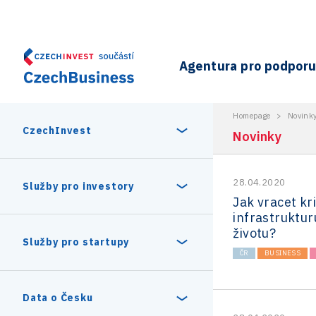
Agentura pro podporu 
Homepage
>
Novink
CzechInvest
Novinky
28.04.2020
O nás
Služby pro investory
Jak vracet kr
infrastruktu
Organizační struktura
životu?
30 let CzechInvestu
Statistika investičních projektů
Služby pro startupy
Interní projekty
ČR
BUSINESS
Vedení agentury CzechInvest
Program Digitální Evropa
Investiční pobídky a dotace
Czechia Dealroom
Data o Česku