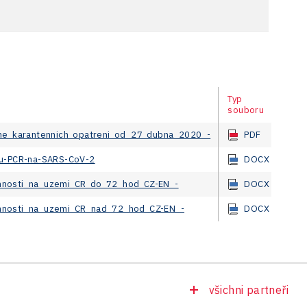
Typ
souboru
tne_karantennich_opatreni_od_27_dubna_2020_-
PDF
tu-PCR-na-SARS-CoV-2
DOCX
nnosti_na_uzemi_CR_do_72_hod_CZ-EN_-
DOCX
nnosti_na_uzemi_CR_nad_72_hod_CZ-EN_-
DOCX
všichni partneři