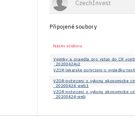
CzechInvest
Připojené soubory
Název souboru
Vyjimky_a_pravidla_pro_vstup_do_CR_vce
_20200424v2
VZOR-lekarske-potvrzeni-o-vysledku-tes
VZOR-potvrzeni_o_vykonu_ekonomicke_ci
_20200424_web1
VZOR-potvrzeni_o_vykonu_ekonomicke_ci
_20200424-web