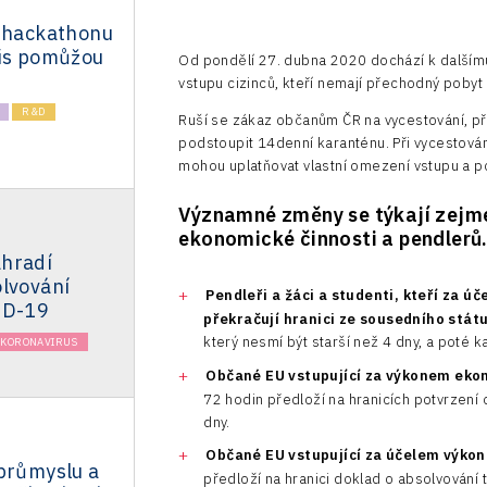
m hackathonu
sis pomůžou
Od pondělí 27. dubna 2020 dochází k dalšímu
vstupu cizinců, kteří nemají přechodný pobyt
R&D
Ruší se zákaz občanům ČR na vycestování, při
podstoupit 14denní karanténu. Při vycestování
mohou uplatňovat vlastní omezení vstupu a p
Významné změny se týkají zejmé
ekonomické činnosti a pendlerů
hradí
olvování
Pendleři a žáci a studenti, kteří za 
ID-19
překračují hranici ze sousedního stát
který nesmí být starší než 4 dny, a poté k
KORONAVIRUS
Občané EU vstupující za výkonem eko
72 hodin předloží na hranicích potvrzení 
dny.
Občané EU vstupující za účelem výkon
 průmyslu a
předloží na hranici doklad o absolvování 