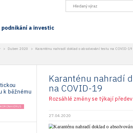
podnikání a investic
y
>
Duben 2020
>
Karanténu nahradí doklad o absolvování testu na COVID-19
Karanténu nahradí d
itickou
na COVID-19
ru k běžnému
Rozsáhlé změny se týkají přede
KORONAVIRUS
27.04.2020