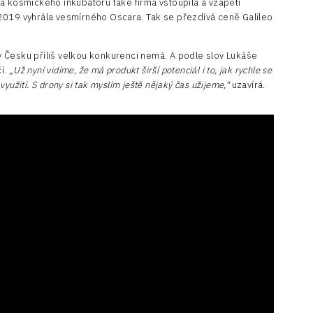
a kosmického inkubátoru také firma vstoupila a vzápětí
2019 vyhrála vesmírného Oscara. Tak se přezdívá ceně Galileo
e v Česku příliš velkou konkurenci nemá. A podle slov Lukáše
. „
Už nyní vidíme, že má produkt širší potenciál i to, jak rychle se
 využití. S drony si tak myslím ještě nějaký čas užijeme,"
uzavírá.