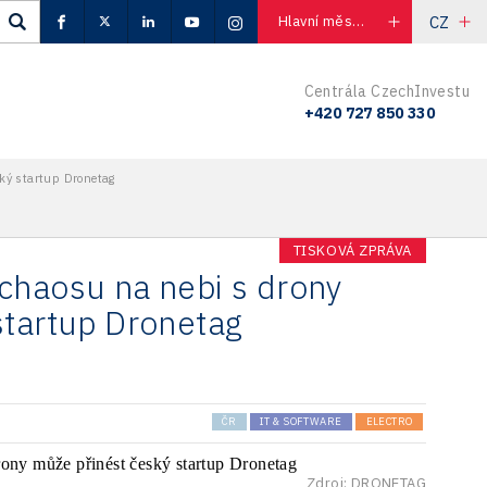
CZ
Hlavní město Praha
Centrála CzechInvestu
+420 727 850 330
ký startup Dronetag
TISKOVÁ ZPRÁVA
chaosu na nebi s drony
startup Dronetag
ČR
IT & SOFTWARE
ELECTRO
Zdroj: DRONETAG