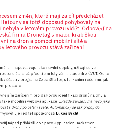
rocesem změn, které mají za cíl předcházet
ní letouny se totiž doposud pohybovaly na
ní nebyla v letovém provozu vidět. Odpověď na
česká firma Dronetag s malou krabičkou
vní na dron a pomocí mobilní sítě a
ky letového provozu stává zařízení
hají mapovat vojenské i civilní objekty, užívají se ve
potenciálu si už před třemi lety všimli studenti z ČVUT. Od té
íky účasti v programu CzechStarter, s funkčními řešeními, jak
ným prostorem.
vnějším zařízením pro dálkovou identifikaci dronů na trhu a
mu také mobilní i webová aplikace.
„Každé zařízení má něco jako
vat s drony po celém světě. Automaticky se tak připojí do
,"
vysvětluje ředitel společnosti
Lukáš Brchl
.
 svůj nápad přihlásili do Space Application Hackathonu