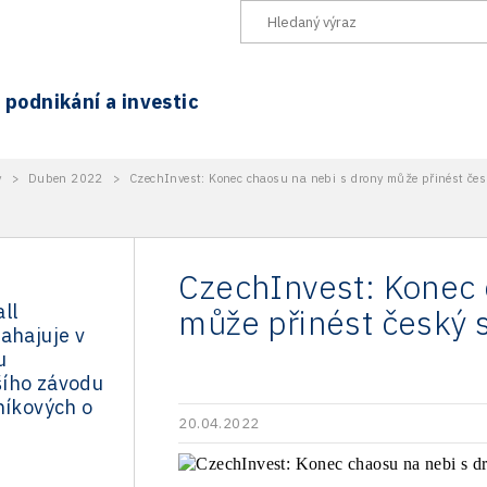
podnikání a investic
y
>
Duben 2022
>
CzechInvest: Konec chaosu na nebi s drony může přinést čes
CzechInvest: Konec 
ll
může přinést český 
ahajuje v
u
ího závodu
níkových o
20.04.2022