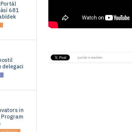
Portál
lásí 681
abídek
A
poslat e-mailem
ostil
 delegaci
E
vators in
g Program
a
LNÍ ROZVOJ