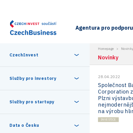
Agentura pro podporu 
Homepage
>
Novink
CzechInvest
Novinky
28.04.2022
O nás
Služby pro investory
Společnost Ba
Corporation z
Organizační struktura
Plzni výstavb
30 let CzechInvestu
Statistika investičních projektů
Služby pro startupy
nejmodernějš
Interní projekty
na výrobu hli
Vedení agentury CzechInvest
Program Digitální Evropa
INVESTICE
Investiční pobídky a dotace
Czechia Dealroom
Data o Česku