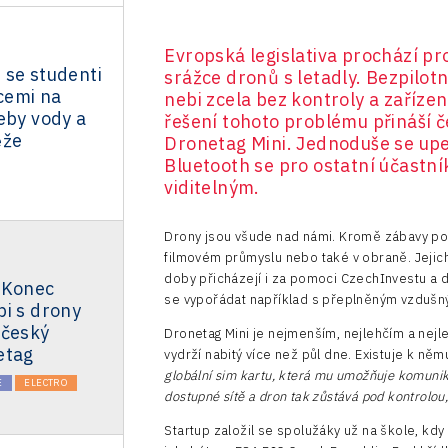
Evropská legislativa prochází p
 se studenti
srážce dronů s letadly. Bezpilot
acemi na
nebi zcela bez kontroly a zaříze
eby vody a
řešení tohoto problému přináší 
ěže
Dronetag Mini. Jednoduše se upe
Bluetooth se pro ostatní účastní
viditelným.
Drony jsou všude nad námi. Kromě zábavy pomá
filmovém průmyslu nebo také v obraně. Jejich 
doby přicházejí i za pomoci CzechInvestu a d
 Konec
se vypořádat například s přeplněným vzduš
i s drony
 český
Dronetag Mini je nejmenším, nejlehčím a nejle
etag
vydrží nabitý více než půl dne. Existuje k ně
globální sim kartu, která mu umožňuje komuniko
E
ELECTRO
dostupné sítě a dron tak zůstává pod kontrolou
Startup založil se spolužáky už na škole, kdy