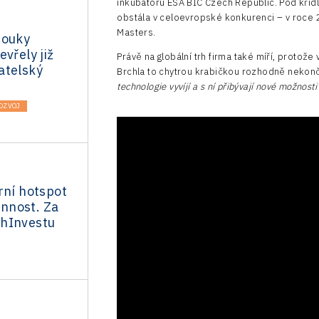
inkubátoru ESA BIC Czech Republic. Pod křídl
obstála v celoevropské konkurenci – v roce 
Masters.
bouky
vřely již
Právě na globální trh firma také míří, protož
atelský
Brchla to chytrou krabičkou rozhodně nekončí
technologie vyvíjí a s ní přibývají nové možnosti
OZVOJ
rní hotspot
činnost. Za
hInvestu