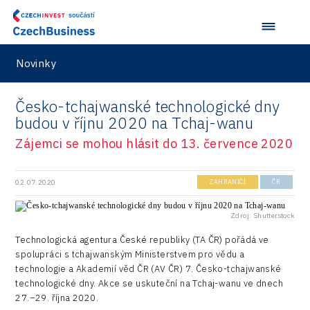
Infrastructure
Logic/MaaS
Novinky
R&D
Česko-tchajwanské technologické dny
Security
budou v říjnu 2020 na Tchaj-wanu
Vehicles
Zájemci se mohou hlásit do 13. července 2020
02.07.2020
ZAHRANIČÍ
ČR
Zdroj: Shutterstock
Technologická agentura České republiky (TA ČR) pořádá ve
spolupráci s tchajwanským Ministerstvem pro vědu a
technologie a Akademií věd ČR (AV ČR) 7. Česko-tchajwanské
technologické dny. Akce se uskuteční na Tchaj-wanu ve dnech
27.–29. října 2020.