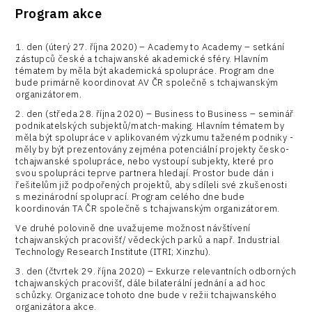
Program akce
1. den (úterý 27. října 2020) – Academy to Academy – setkání
zástupců české a tchajwanské akademické sféry. Hlavním
tématem by měla být akademická spolupráce. Program dne
bude primárně koordinovat AV ČR společně s tchajwanským
organizátorem.
2. den (středa 28. října 2020) – Business to Business – seminář
podnikatelských subjektů/match-making. Hlavním tématem by
měla být spolupráce v aplikovaném výzkumu taženém podniky -
měly by být prezentovány zejména potenciální projekty česko-
tchajwanské spolupráce, nebo vystoupí subjekty, které pro
svou spolupráci teprve partnera hledají. Prostor bude dán i
řešitelům již podpořených projektů, aby sdíleli své zkušenosti
s mezinárodní spoluprací. Program celého dne bude
koordinován TA ČR společně s tchajwanským organizátorem.
Ve druhé polovině dne uvažujeme možnost návštívení
tchajwanských pracovišť/ vědeckých parků a např. Industrial
Technology Research Institute (ITRI; Xinzhu).
3. den (čtvrtek 29. října 2020) – Exkurze relevantních odborných
tchajwanských pracovišť, dále bilaterální jednání a ad hoc
schůzky. Organizace tohoto dne bude v režii tchajwanského
organizátora akce.