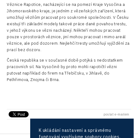
Konference Potenciál místní ekonomiky 2018
Příhraničí
Věznice Rapotice, nacházející se na pomezí Kraje Vysočina a
Manufacturing
Jihomoravského kraje, je jedním z vězeňských zařízení, která
LAM-X
Představení průběžného pokroku projektu
Společenská odpovědnost
umožňují vězňům pracovat pro soukromé společnosti. V Česku
Rail
Pasportizace
Virtual Lab
existují tři základní modely takové práce dané povahou trestu,
Technická infrastruktura
v jehož výkonu se vězni nacházejí. Někteří mohou pracovat
Road
pouze v prostorách věznice, jiní mohou pracovat i mimo areál
Technické vzdělávání
věznice, ale pod dozorem. Nejlehčí tresty umožňují vyjíždění za
Connectivity
prací bez dozoru.
Zaměstnanost
Consulting
Česká republika se v současné době potýká s nedostatkem
pracovních sil. Na Vysočině by proto mohli rapotičtí vězni
Data services
putovat například do firem na Třebíčsku, v Jihlavě, do
Pelhřimova, Znojma či Brna.
Devices
Infrastructure
Logic/MaaS
poslat e-mailem
R&D
Security
K ukládání nastavení a správnému
fungování využíváme soubory cookies.