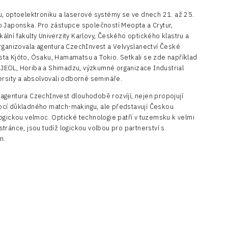
u, optoelektroniku a laserové systémy se ve dnech 21. až 25.
o Japonska. Pro zástupce společností Meopta a Crytur,
lní fakulty Univerzity Karlovy, Českého optického klastru a
rganizovala agentura CzechInvest a Velvyslanectví České
města Kjóto, Ósaku, Hamamatsu a Tokio. Setkali se zde například
h, JEOL, Horiba a Shimadzu, výzkumné organizace Industrial
ersity a absolvovali odborné semináře.
agentura CzechInvest dlouhodobě rozvíjí, nejen propojují
ocí důkladného match-makingu, ale představují Českou
ogickou velmoc. Optické technologie patří v tuzemsku k velmi
tránce, jsou tudíž logickou volbou pro partnerství s
m.