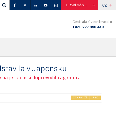
CZ
Hlavní město Praha
Centrála CzechInvestu
+420 727 850 330
dstavila v Japonsku
 na jejich misi doprovodila agentura
ZAHRANIČÍ
R&D