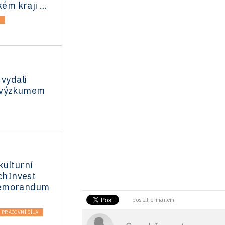
ckém kraji …
A
 vydali
 výzkumem
kulturní
echInvest
memorandum
poslat e-mailem
PRACOVNÍ SÍLA