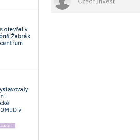
CzechInvest
s otevřel v
óně Žebrák
í centrum
ystavovaly
ní
ické
IOMED v
SCIENCES