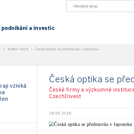
podnikání a investic
y
>
Květen 2018
>
Česká optika se představila v Japonsku
Česká optika se pře
aji vzniká
České firmy a výzkumné instituce
ma
CzechInvest
žen
28.05.2018