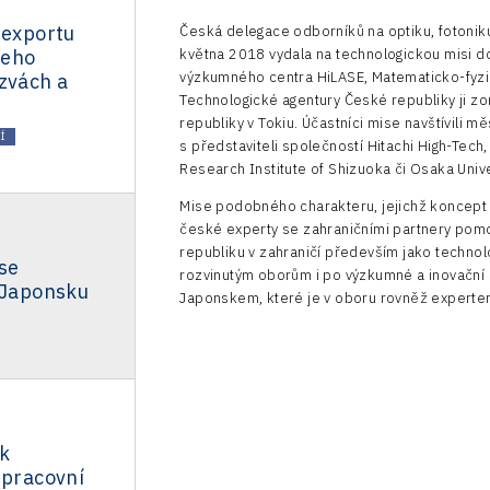
 exportu
Česká delegace odborníků na optiku, fotonik
jeho
května 2018 vydala na technologickou misi d
výzkumného centra HiLASE, Matematicko-fyziká
zvách a
Technologické agentury České republiky ji zo
republiky v Tokiu. Účastníci mise navštívili 
Í
s představiteli společností Hitachi High-Tec
Research Institute of Shizuoka či Osaka Univ
Mise podobného charakteru, jejichž koncept 
české experty se zahraničními partnery pom
republiku v zahraničí především jako technol
se
rozvinutým oborům i po výzkumné a inovační s
 Japonsku
Japonskem, které je v oboru rovněž experte
k
 pracovní