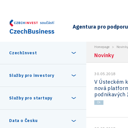
Agentura pro podporu 
Homepage
>
Novink
CzechInvest
Novinky
30.05.2018
O nás
Služby pro investory
V Ústeckém kr
nová platfor
Organizační struktura
podnikavých 
30 let CzechInvestu
Statistika investičních projektů
Služby pro startupy
Interní projekty
ČR
Vedení agentury CzechInvest
Program Digitální Evropa
Investiční pobídky a dotace
Czechia Dealroom
Data o Česku