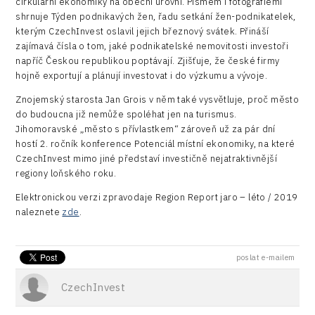
cirkulární ekonomiky na obecní úrovni. Písmem i fotografiemi
Data services
shrnuje Týden podnikavých žen, řadu setkání žen-podnikatelek,
kterým CzechInvest oslavil jejich březnový svátek. Přináší
Devices
zajímavá čísla o tom, jaké podnikatelské nemovitosti investoři
napříč Českou republikou poptávají. Zjišťuje, že české firmy
Infrastructure
hojně exportují a plánují investovat i do výzkumu a vývoje.
Logic/MaaS
Znojemský starosta Jan Grois v něm také vysvětluje, proč město
do budoucna již nemůže spoléhat jen na turismus.
R&D
Jihomoravské „město s přívlastkem“ zároveň už za pár dní
hostí 2. ročník konference Potenciál místní ekonomiky, na které
Security
CzechInvest mimo jiné představí investičně nejatraktivnější
regiony loňského roku.
Vehicles
Elektronickou verzi zpravodaje Region Report jaro – léto / 2019
naleznete
zde
.
poslat e-mailem
CzechInvest