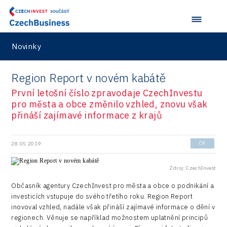
Plzeň
Pikto Digital
Taiwan
Investice v obcích a městech 2022
Inovace
Production
Praha a střední Čechy
Retailys
Investice v obcích a městech 2023
Kreativní průmysl
Services
Ústí nad Labem
Stavario
Novinky
Investičně atraktivní region 2019
Marketing
Testing
Zlín
Ullmanna
Konference Potenciál místní ekonomiky 2022
Podpora podnikání
Region Report v novém kabátě
Aerospace
VisionCraft
Konference Potenciál místní ekonomiky 2021
První letošní číslo zpravodaje CzechInvestu
PPP projekty
City
pro města a obce změnilo vzhled, znovu však
Hunter Games
Konference Potenciál místní ekonomiky 2019
Průmyslová zóna
přináší zajímavé informace z krajů
Drones
Kaleido
Konference Potenciál místní ekonomiky 2018
Příhraničí
Manufacturing
LAM-X
28.05.2019
ČR
Představení průběžného pokroku projektu
Společenská odpovědnost
Rail
Pasportizace
Virtual Lab
Zdroj: CzechInvest
Technická infrastruktura
Road
Občasník agentury CzechInvest pro města a obce o podnikání a
Technické vzdělávání
investicích vstupuje do svého třetího roku. Region Report
Connectivity
inovoval vzhled, nadále však přináší zajímavé informace o dění v
Zaměstnanost
Consulting
regionech. Věnuje se například možnostem uplatnění principů