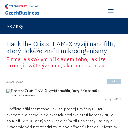
Aerospace
VisionCraft
Konference Potenciál místní ekonomiky 2021
PPP projekty
City
Hunter Games
Konference Potenciál místní ekonomiky 2019
Průmyslová zóna
Drones
Novinky
Kaleido
Konference Potenciál místní ekonomiky 2018
Příhraničí
Manufacturing
LAM-X
Představení průběžného pokroku projektu
Společenská odpovědnost
Hack the Crisis: LAM-X vyvíjí nanofiltr,
Rail
Pasportizace
Virtual Lab
který dokáže zničit mikroorganismy
Technická infrastruktura
Road
Firma je skvělým příkladem toho, jak lze
Technické vzdělávání
propojit svět výzkumu, akademie a praxe
Connectivity
Zaměstnanost
Consulting
28.05.2020
ČR
Data services
Zdroj: LAM-X
Devices
Skvělým příkladem toho, jak lze propojit svět výzkumu,
Infrastructure
akademie a praxe, a bojovat tak doslova proti koronaviru, je
spin-off LAM-X, který vznikl spojením sil Univerzity Karlovy a
Logic/MaaS
Akademie věd prostřednictvím společností Charles University