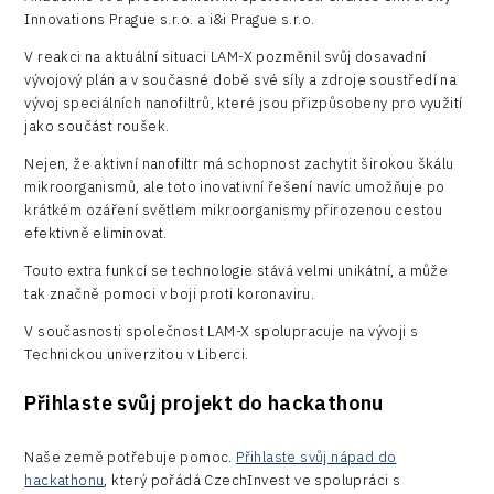
Innovations Prague s.r.o. a i&i Prague s.r.o.
R&D
V reakci na aktuální situaci LAM-X pozměnil svůj dosavadní
Security
vývojový plán a v současné době své síly a zdroje soustředí na
vývoj speciálních nanofiltrů, které jsou přizpůsobeny pro využití
Vehicles
jako součást roušek.
Nejen, že aktivní nanofiltr má schopnost zachytit širokou škálu
mikroorganismů, ale toto inovativní řešení navíc umožňuje po
krátkém ozáření světlem mikroorganismy přirozenou cestou
efektivně eliminovat.
Touto extra funkcí se technologie stává velmi unikátní, a může
tak značně pomoci v boji proti koronaviru.
V současnosti společnost LAM-X spolupracuje na vývoji s
Technickou univerzitou v Liberci.
Přihlaste svůj projekt do hackathonu
Naše země potřebuje pomoc.
Přihlaste svůj nápad do
hackathonu
, který pořádá CzechInvest ve spolupráci s