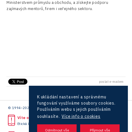
Ministerstvem průmyslu a obchodu, a získejte podporu
zajímavých mentorů, firem i veřejného sektoru.
poslat e-mailem
K ukládání nastavení a správnému
fungování využíváme soubory cookies.
© 1994–2026 CzechInvest | .
Používáním webu s jejich používáním
souhlasíte.
Více info o cookies
Víte o protiprávním jednání?
Etická linka